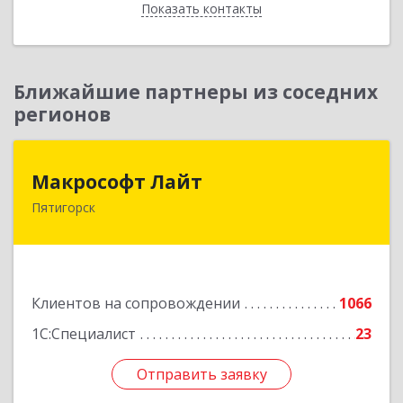
Показать контакты
Назад
Ближайшие партнеры из соседних
регионов
Макрософт Лайт
Макрософт Лайт
Пятигорск
357501, Ставропольский край, Пятигорск г,
Коста Хетагурова ул, дом № 4
Подробнее
Клиентов на сопровождении
1066
1С:Специалист
23
Отправить заявку
Отправить заявку