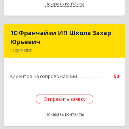
Показать контакты
Назад
1С:Франчайзи ИП Школа Захар
1С:Франчайзи ИП Школа Захар
Юрьевич
Юрьевич
Георгиевск
357840, Ставропольский край, Георгиевский р-
н, Александрийская ст-ца, Курдюмовский пер,
дом № 10
Клиентов на сопровождении
50
Подробнее
Отправить заявку
Отправить заявку
Показать контакты
Назад