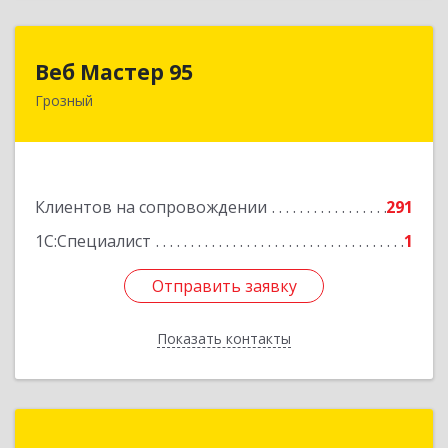
Веб Мастер 95
Веб Мастер 95
Грозный
364050, Чеченская Респ, Грозный г, Им
Гайрбекова Муслима Гайрбековича ул, дом №
72
Подробнее
Клиентов на сопровождении
291
1С:Специалист
1
Отправить заявку
Отправить заявку
Показать контакты
Назад
Портал-ЮГ ЧР