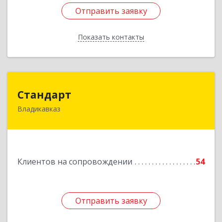
Отправить заявку
Отправить заявку
Показать контакты
Назад
Стандарт
Стандарт
Владикавказ
362025, Северная Осетия - Алания Респ,
Владикавказ г, Бородинская ул, дом № 25А,
этаж 2, оф. 25
Подробнее
Клиентов на сопровождении
54
Отправить заявку
Отправить заявку