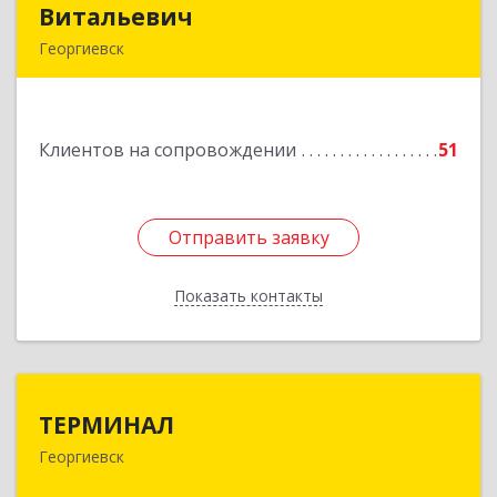
Витальевич
Витальевич
Георгиевск
Подробнее
Клиентов на сопровождении
51
Отправить заявку
Отправить заявку
Показать контакты
Назад
ТЕРМИНАЛ
ТЕРМИНАЛ
Георгиевск
357820, Ставропольский край, Георгиевск г,
Калинина ул, дом № 109