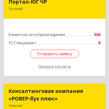
Портал-ЮГ ЧР
Грозный
364906, Чеченская Респ, Грозный г, Путина пр-
кт, дом № 30
Подробнее
Клиентов на сопровождении
566
1С:Специалист
8
Отправить заявку
Отправить заявку
Показать контакты
Назад
Консалтинговая компания
Консалтинговая компания
«РОВЕР-бух плюс»
«РОВЕР-бух плюс»
Нальчик