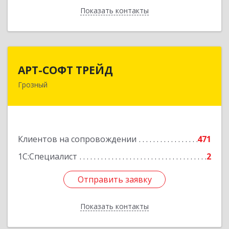
Показать контакты
Назад
АРТ-СОФТ ТРЕЙД
АРТ-СОФТ ТРЕЙД
Грозный
364013, Чеченская Респ, Грозный г, Полярников
ул, дом № 36А
Подробнее
Клиентов на сопровождении
471
1С:Специалист
2
Отправить заявку
Отправить заявку
Показать контакты
Назад