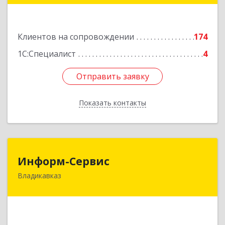
этаж 5, каб.507
Подробнее
Клиентов на сопровождении
174
1С:Специалист
4
Отправить заявку
Отправить заявку
Показать контакты
Назад
Информ-Сервис
Информ-Сервис
Владикавказ
362020, Северная Осетия - Алания Респ,
Владикавказ г, Островского ул, дом № 12, пом.3
Подробнее