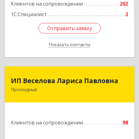
Клиентов на сопровождении
202
1С:Специалист
2
Отправить заявку
Отправить заявку
Показать контакты
Назад
ИП Веселова Лариса Павловна
ИП Веселова Лариса Павловна
Прохладный
361045, Кабардино-Балкарская Респ,
Прохладный г, Добровольская ул, дом № 31
Подробнее
Клиентов на сопровождении
98