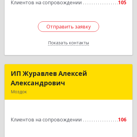
Клиентов на сопровождении
105
Отправить заявку
Отправить заявку
Показать контакты
Назад
ИП Журавлев Алексей
ИП Журавлев Алексей
Александрович
Александрович
Моздок
363750, Северная Осетия - Алания Респ, Моздок
г, Кирова ул, дом № 41
Клиентов на сопровождении
106
Подробнее