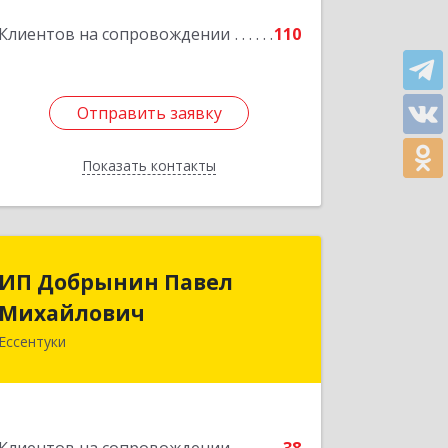
Подробнее
Клиентов на сопровождении
110
Отправить заявку
Отправить заявку
Показать контакты
Назад
ИП Добрынин Павел
ИП Добрынин Павел
Михайлович
Михайлович
Ессентуки
Подробнее