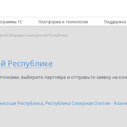
ограммы 1С
Платформа и технологии
Поддержка 
вка в Кабардино-Балкарской Республике
а
ой Республике
очками, выберите партнёра и отправьте заявку на ко
кесская Республика
,
Республика Северная Осетия - Алан