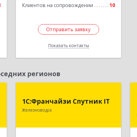
8
Клиентов на сопровождении
10
Отправить заявку
Отправить заявку
Показать контакты
Назад
седних регионов
т
1С:Франчайзи Спутник IT
1С:Франчайзи Спутник IT
,
357430, Ставропольский край, город-
Железноводск
м
курорт Железноводск, Иноземцево п,
4
Свободы ул, дом № 136
е
Подробнее