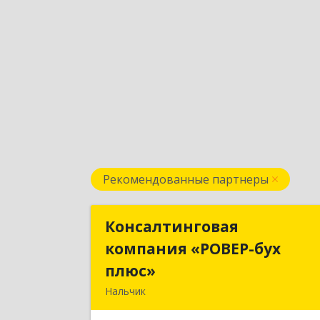
Рекомендованные партнеры
Консалтинговая
Консалтингова
компания «РОВЕР-бух
компания «РОВЕР-бу
плюс»
плюс
Нальчик
360004, Кабардино-Балкарская Респ