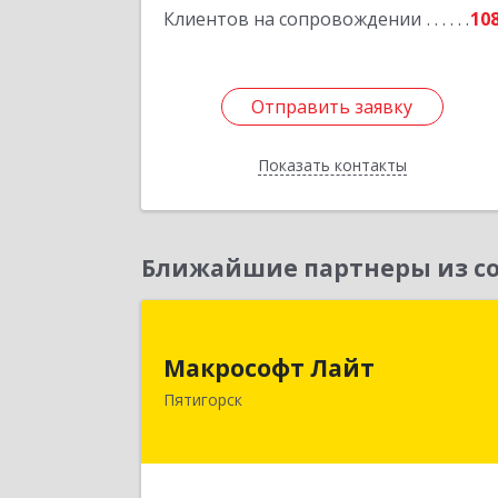
Клиентов на сопровождении
10
Отправить заявку
Отправить заявку
Показать контакты
Назад
Ближайшие партнеры из со
Макрософт Лай
Макрософт Лайт
357501, Ставропольский край
Пятигорск
Пятигорск г, Коста Хетагурова ул, до
№ 
Подробне