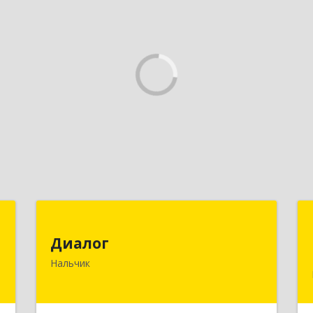
я
Диалог
х
Диалог
360016, Кабардино-Балкарская Респ,
»
Нальчик
Нальчик г, Калюжного ул, дом № 3,
этаж 2
,