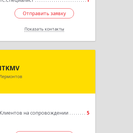
1С:Специалист
1
Отправить заявку
Отправить заявку
Показать контакты
Назад
ITKMV
ITKMV
Лермонтов
Подробнее
Клиентов на сопровождении
5