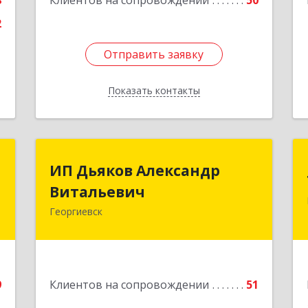
8
Клиентов на сопровождении
50
2
Отправить заявку
Отправить заявку
Показать контакты
Назад
а
ИП Дьяков Александр
ИП Дьяков Александр
а
Витальевич
Витальевич
Георгиевск
,
Подробнее
4
е
9
Клиентов на сопровождении
51