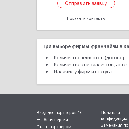
Отправить заявку
Отправить заявку
Показать контакты
Назад
При выборе фирмы-франчайзи в Ка
Количество клиентов (договоро
Количество специалистов, атте
Наличие у фирмы статуса
Вход для партнеров 1С
Политика
конфиденциа
Учебная версия
Замечания по
Стать партнером