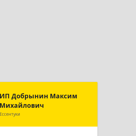
ИП Добрынин Максим
ИП Добрынин Максим
Михайлович
Михайлович
Ессентуки
357601, Ставропольский край,
Ессентуки, Спасателей, дом № 5, кв.43