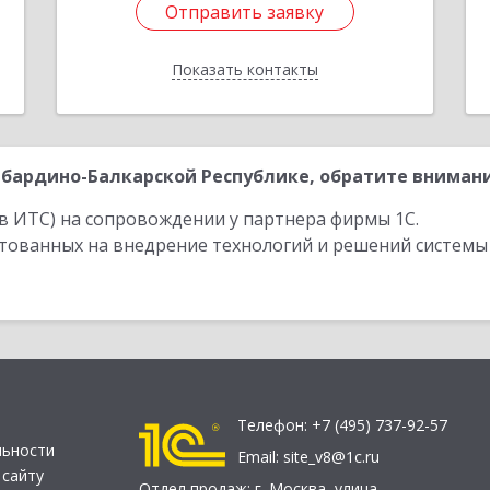
Отправить заявку
Отправить заявку
Показать контакты
Назад
бардино-Балкарской Республике, обратите внимани
в ИТС) на сопровождении у партнера фирмы 1С.
стованных на внедрение технологий и решений системы
Телефон:
+7 (495) 737-92-57
льности
Email:
site_v8@1c.ru
 сайту
Отдел продаж:
г. Москва
,
улица