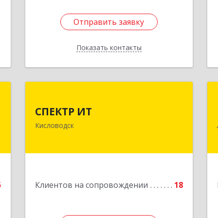
Отправить заявку
Отправить заявку
Показать контакты
Назад
й
СПЕКТР ИТ
ч
СПЕКТР ИТ
357736, Ставропольский край,
Кисловодск
Кисловодск г, Ставропольская ул, дом
,
№ 8
0
Подробнее
е
5
Клиентов на сопровождении
18