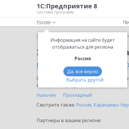
1С:Предприятие 8
Система программ
Россия
Пр
Главная
Сервисы ИТС
1С:Доставка
1С:Доста
Информация на сайте будет
отображаться для региона
Заказать 1С:Доставк
Россия
в Кабардино-Балкарск
Да, все верно
Ознакомьтесь с информационными карт
Выбрать другой
внедрение продукта.
Нальчик
Прохладный
Смотрите также:
Россия
,
Карачаево-Чер
Партнеры в вашем регионе: