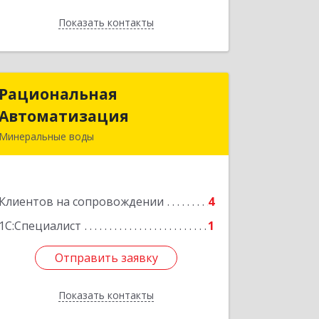
Показать контакты
Назад
Рациональная
Рациональная
Автоматизация
Автоматизация
Минеральные воды
357209, Ставропольский край, м.о.
Минераловодский, Минеральные
Воды г, 22 Партсъезда пр-кт,
Клиентов на сопровождении
домовладение № 9, корпус 1
4
1С:Специалист
1
Подробнее
Отправить заявку
Отправить заявку
Показать контакты
Назад