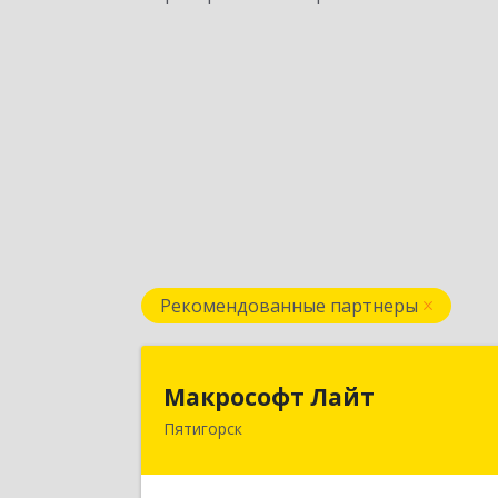
Рекомендованные партнеры
Макрософт Лай
Макрософт Лайт
Пятигорск
357501, Ставропольский край
Пятигорск г, Коста Хетагурова ул, до
№ 