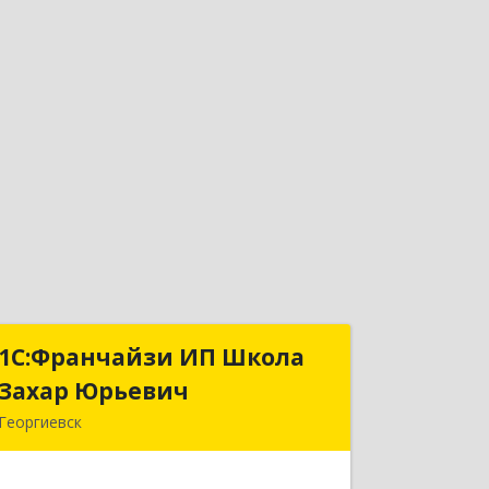
1С:Франчайзи ИП Школа
1С:Франчайзи ИП Школа
Захар Юрьевич
Захар Юрьевич
Георгиевск
357840, Ставропольский край,
Георгиевский р-н, Александрийская