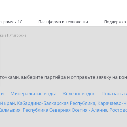
ограммы 1С
Платформа и технологии
Поддержка 
ка в Пятигорске
а
очками, выберите партнёра и отправьте заявку на ко
ки
Минеральные воды
Железноводск
Показать 
й край
,
Кабардино-Балкарская Республика
,
Карачаево-Ч
Калмыкия
,
Республика Северная Осетия - Алания
,
Ростовс