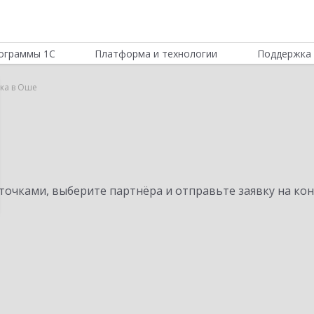
ограммы 1С
Платформа и технологии
Поддержка 
вка в Оше
а
очками, выберите партнёра и отправьте заявку на ко