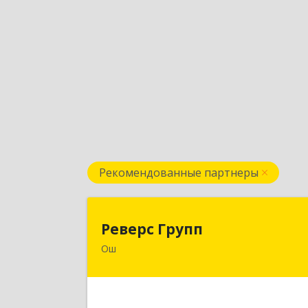
Рекомендованные партнеры
Реверс Груп
Реверс Групп
Ош
Кыргызская Республика, 723500, г.Ош
ул. К.Датка, д.28
Подробне