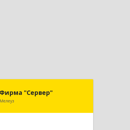
Фирма "Сервер"
Фирма "Сервер"
Мелеуз
453852, Башкортостан Респ,
Мелеузовский р-н, Мелеуз г, 32-й мкр,
дом № 36