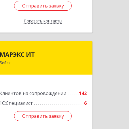
Отправить заявку
Отправить заявку
Показать контакты
Назад
МАРЭКС ИТ
МАРЭКС ИТ
Бийск
Алтайский край, Бийск г, Разина, дом
№ 94
Подробнее
Клиентов на сопровождении
142
1С:Специалист
6
Отправить заявку
Отправить заявку