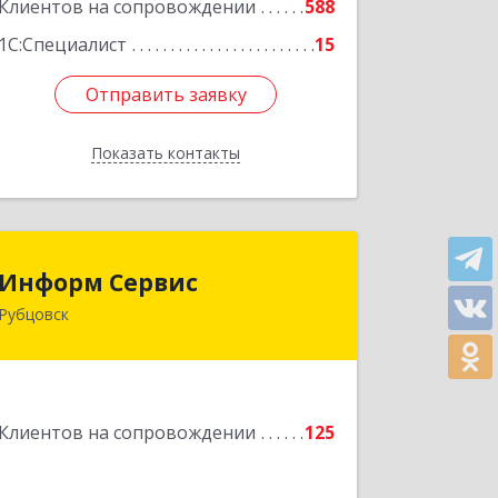
Подробнее
Клиентов на сопровождении
588
1С:Специалист
15
Отправить заявку
Отправить заявку
Показать контакты
Назад
Информ Сервис
Информ Сервис
Рубцовск
658204, Алтайский край, Рубцовск г,
Алтайская ул, дом № 7
Подробнее
Клиентов на сопровождении
125