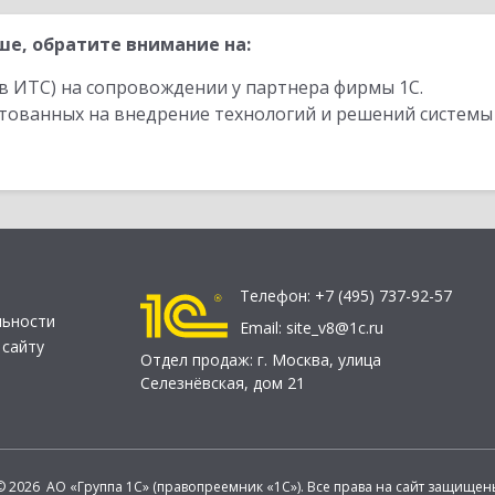
е, обратите внимание на:
в ИТС) на сопровождении у партнера фирмы 1С.
стованных на внедрение технологий и решений системы
Телефон:
+7 (495) 737-92-57
льности
Email:
site_v8@1c.ru
 сайту
Отдел продаж:
г. Москва
,
улица
Селезнёвская, дом 21
© 2026 АО «Группа 1С» (правопреемник «1С»). Все права на сайт защищен