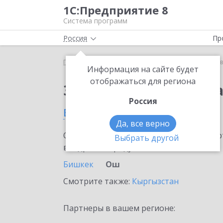
1С:Предприятие 8
Система программ
Россия
Пр
Главная
Сервисы ИТС
1С:Доставка
1С:Доста
Информация на сайте будет
отображаться для региона
Заказать 1С:Доставк
Россия
в Оше
Да, все верно
Ознакомьтесь с информационными карт
Выбрать другой
внедрение продукта.
Бишкек
Ош
Смотрите также:
Кыргызстан
Партнеры в вашем регионе: