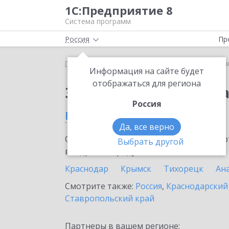
1С:Предприятие 8
Система программ
Россия
Пр
Главная
Сервисы ИТС
1С:Доставка
1С:Достав
Информация на сайте будет
отображаться для региона
Заказать 1С:Доставк
Россия
в Новокубанске
Да, все верно
Ознакомьтесь с информационными карт
Выбрать другой
внедрение продукта.
Краснодар
Крымск
Тихорецк
Ан
Смотрите также:
Россия
,
Краснодарский
Ставропольский край
Партнеры в вашем регионе: