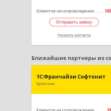
Подробне
Клиентов на сопровождении
10
Отправить заявку
Отправить заявку
Показать контакты
Назад
Ближайшие партнеры из со
1С:Франчайзи Софтони
1С:Франчайзи Софтонит
Кропоткин
352380, Краснодарский край
Кавказский р-н, Кропоткин г
Коммунальный пер, дом № 
Подробне
Клиентов на сопровождении
3