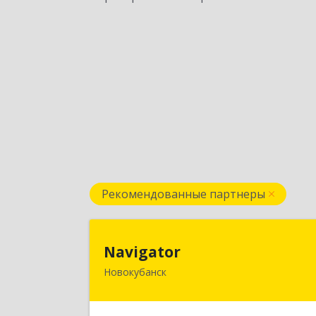
Рекомендованные партнеры
Navigato
Navigator
Новокубанск
352240, Краснодарский край
Новокубанск г, Пушкина ул, дом № 6