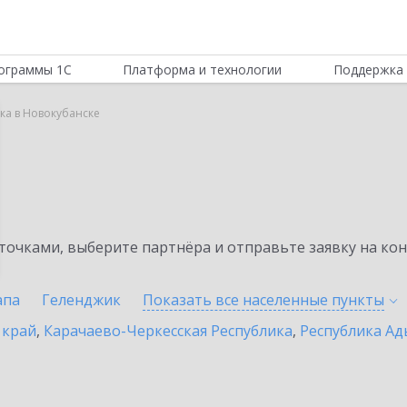
ограммы 1С
Платформа и технологии
Поддержка 
ка в Новокубанске
а
очками, выберите партнёра и отправьте заявку на ко
апа
Геленджик
Показать все населенные
пункты
 край
,
Карачаево-Черкесская Республика
,
Республика Ад