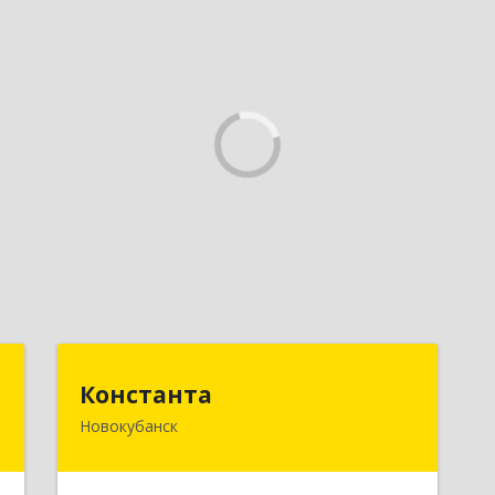
r
Константа
Константа
Новокубанск
,
352240, Краснодарский край,
7
Новокубанск г, Альпийская ул, дом №
22, кв.2