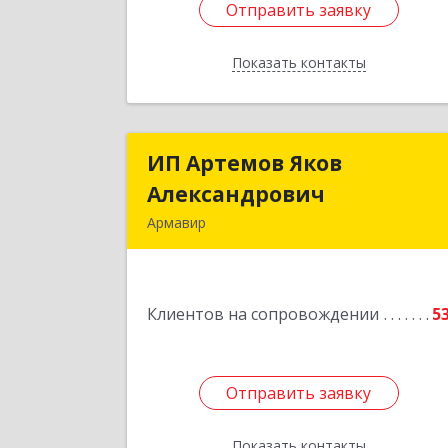
Отправить заявку
Отправить заявку
Показать контакты
Назад
ИП Артемов Яков
ИП Артемов Яко
Александрович
Александрови
Армавир
Подробне
Клиентов на сопровождении
5
Отправить заявку
Отправить заявку
Показать контакты
Назад