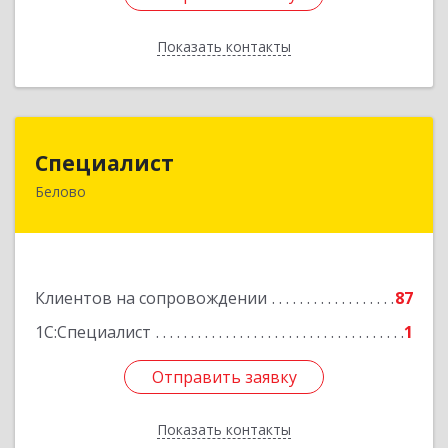
Показать контакты
Назад
Специалист
Специалист
Белово
Кемеровская обл, Белово г, Ленина ул, дом №
31-2
Подробнее
Клиентов на сопровождении
87
1С:Специалист
1
Отправить заявку
Отправить заявку
Показать контакты
Назад