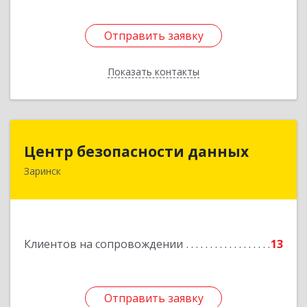
Отправить заявку
Отправить заявку
Показать контакты
Назад
Центр безопасности данных
Центр безопасности данных
Заринск
659100, Алтайский край, Заринск г, Таратынова
ул, дом № 11, кв.9
Подробнее
Клиентов на сопровождении
13
Отправить заявку
Отправить заявку