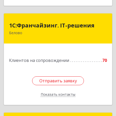
1С:Франчайзинг. IT-решения
1С:Франчайзинг. IT-решения
Белово
652600, Кемеровская обл, Белово г,
Железнодорожный пер, дом № 27
Подробнее
Клиентов на сопровождении
70
Отправить заявку
Отправить заявку
Показать контакты
Назад