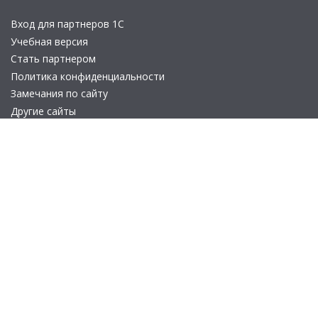
Вход для партнеров 1С
Учебная версия
Стать партнером
Политика конфиденциальности
Замечания по сайту
Другие сайты
Телефон:
+7 (495) 737-92-57
Email:
site_v8@1c.ru
Отдел продаж:
г. Москва
,
улица Селезнёвская, дом 21
© 2026 АО «Группа 1С» (правопреемник «1С»). Все права на сайт
защищены
© 2011- 2026 ООО «1С-Софт» (
о компании
).