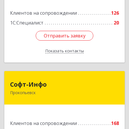
Подробнее
Клиентов на сопровождении
126
1С:Специалист
20
Отправить заявку
Отправить заявку
Показать контакты
Назад
Софт-Инфо
Софт-Инфо
Прокопьевск
653039, Кемеровская область - Кузбасс,
Прокопьевск г, Институтская ул, дом № 9а,
оф.15
Подробнее
Клиентов на сопровождении
168