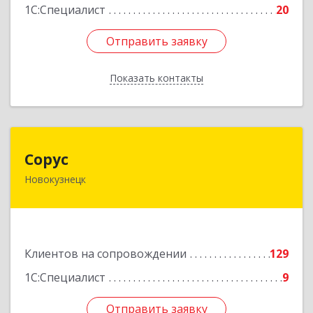
1С:Специалист
20
Отправить заявку
Отправить заявку
Показать контакты
Назад
Сорус
Сорус
Новокузнецк
654005, Кемеровская область - Кузбасс,
Новокузнецк г, Строителей пр-кт, дом № 38,
кв.11
Подробнее
Клиентов на сопровождении
129
1С:Специалист
9
Отправить заявку
Отправить заявку