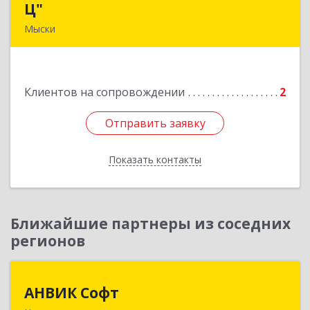
Ц"
Ц"
Мыски
652840, Кемеровская обл, Мыски г, Вахрушева
ул, д. 7, кв. 48
Клиентов на сопровождении
2
Подробнее
Отправить заявку
Отправить заявку
Показать контакты
Назад
Ближайшие партнеры из соседних
регионов
АНВИК Софт
АНВИК Софт