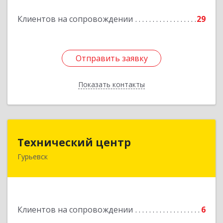
Подробнее
Клиентов на сопровождении
29
Отправить заявку
Отправить заявку
Показать контакты
Назад
Технический центр
Технический центр
Гурьевск
652780, Кемеровская область - Кузбасс,
Гурьевский р-н, Гурьевск г, Кирова ул, дом № 6
Подробнее
Клиентов на сопровождении
6