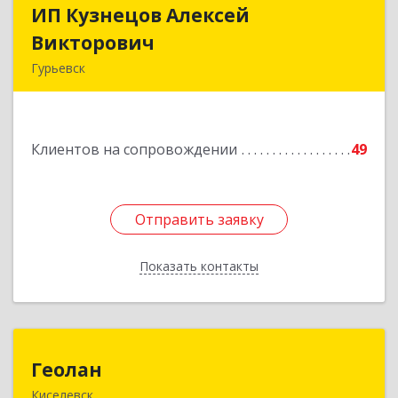
ИП Кузнецов Алексей
ИП Кузнецов Алексей
Викторович
Викторович
Гурьевск
652780, Кемеровская обл, Гурьевский р-н,
Гурьевск г, Суворова ул, дом № 32
Клиентов на сопровождении
49
Подробнее
Отправить заявку
Отправить заявку
Показать контакты
Назад
Геолан
Геолан
Киселевск