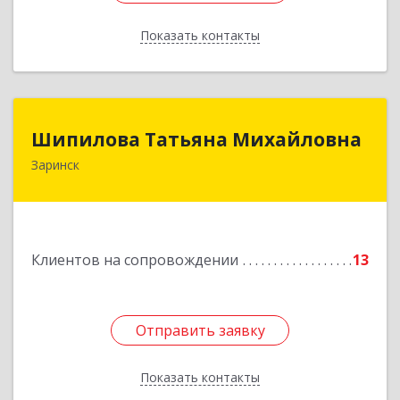
Показать контакты
Назад
Шипилова Татьяна Михайловна
Шипилова Татьяна Михайловна
Заринск
Подробнее
Клиентов на сопровождении
13
Отправить заявку
Отправить заявку
Показать контакты
Назад