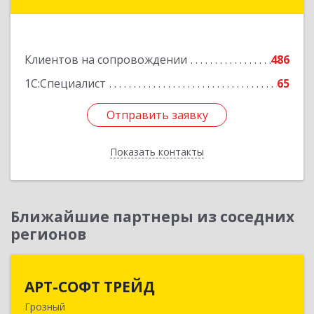
ул, дом № 31
Подробнее
Клиентов на сопровождении
486
1С:Специалист
65
Отправить заявку
Отправить заявку
Показать контакты
Назад
Ближайшие партнеры из соседних
регионов
АРТ-СОФТ ТРЕЙД
АРТ-СОФТ ТРЕЙД
Грозный
364013, Чеченская Респ, Грозный г, Полярников