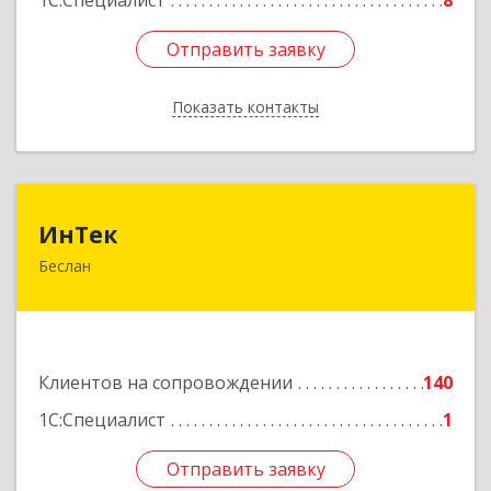
1С:Специалист
8
Отправить заявку
Отправить заявку
Показать контакты
Назад
ИнТек
ИнТек
Беслан
363000, Северная Осетия - Алания Респ,
Правобережный, Беслан г, Комсомольская ул,
дом № 69
Подробнее
Клиентов на сопровождении
140
1С:Специалист
1
Отправить заявку
Отправить заявку