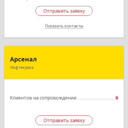
Отправить заявку
Отправить заявку
Показать контакты
Назад
Арсенал
Арсенал
Нефтекумск
Ставропольский край, Нефтекумск г,
Дзержинского ул, дом № 11А
Подробнее
Клиентов на сопровождении
6
Отправить заявку
Отправить заявку