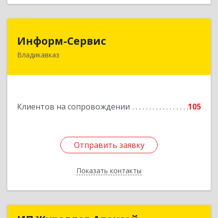
Информ-Сервис
Информ-Сервис
Владикавказ
362020, Северная Осетия - Алания Респ,
Владикавказ г, Островского ул, дом № 12, пом.3
Подробнее
Клиентов на сопровождении
105
Отправить заявку
Отправить заявку
Показать контакты
Назад