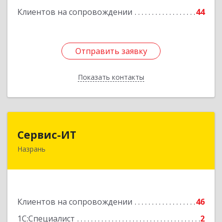
Клиентов на сопровождении
44
Отправить заявку
Отправить заявку
Показать контакты
Назад
Сервис-ИТ
Сервис-ИТ
Назрань
386102, Ингушетия Респ, Назрань г,
Центральный округ тер, Московская ул, дом №
7, этаж 2, офис 1
Подробнее
Клиентов на сопровождении
46
1С:Специалист
2