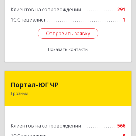
Подробнее
Клиентов на сопровождении
291
1С:Специалист
1
Отправить заявку
Отправить заявку
Показать контакты
Назад
Портал-ЮГ ЧР
Портал-ЮГ ЧР
Грозный
364906, Чеченская Респ, Грозный г, Путина пр-
кт, дом № 30
Подробнее
Клиентов на сопровождении
566