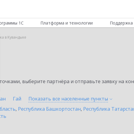
ограммы 1С
Платформа и технологии
Поддержка 
ка в Кувандыке
а
очками, выберите партнёра и отправьте заявку на ко
лан
Гай
Показать все населенные
пункты
бласть
,
Республика Башкортостан
,
Республика Татарста
сть