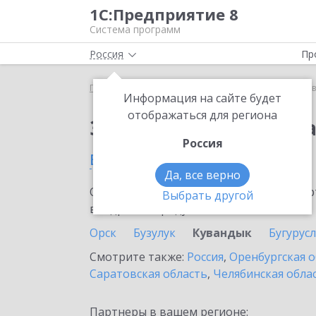
1С:Предприятие 8
Система программ
Россия
Пр
Главная
Сервисы ИТС
1С:Доставка
1С:Достав
Информация на сайте будет
отображаться для региона
Заказать 1С:Доставк
Россия
в Кувандыке
Да, все верно
Ознакомьтесь с информационными карт
Выбрать другой
внедрение продукта.
Орск
Бузулук
Кувандык
Бугурус
Смотрите также:
Россия
,
Оренбургская о
Саратовская область
,
Челябинская обла
Партнеры в вашем регионе: