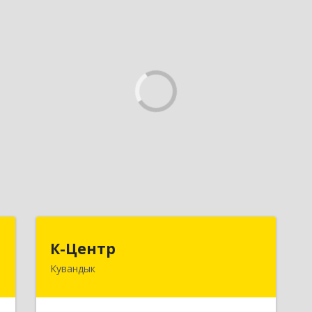
.
К-Центр
К-Центр
я
Кувандык
462243, Оренбургская обл,
Кувандыкский р-н, Кувандык г,
,
Ленина ул, дом № 20
,