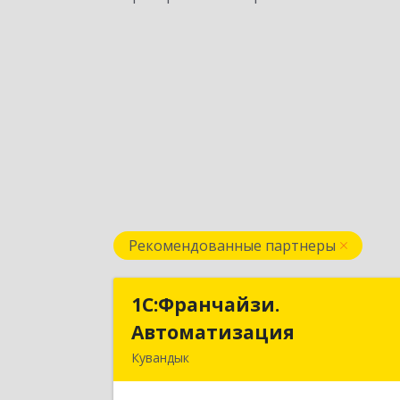
Рекомендованные партнеры
1С:Франчайзи.
1С:Франчайзи
Автоматизация
Автоматизаци
Кувандык
462220, Оренбургская обл
Кувандыкский р-н, Кувандык г