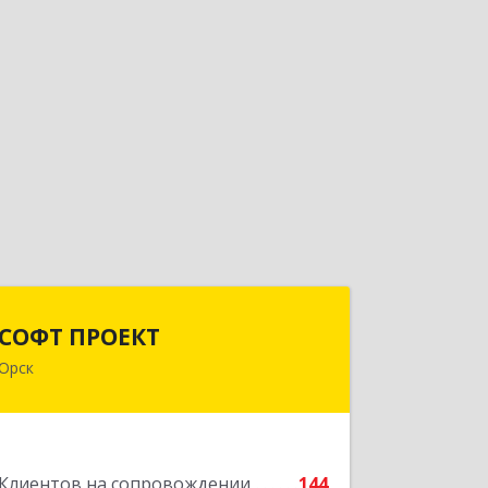
СОФТ ПРОЕКТ
СОФТ ПРОЕКТ
Орск
462430, Оренбургская обл, Орск г,
Добровольского ул, дом № 23, кв.11
Подробнее
Клиентов на сопровождении
144