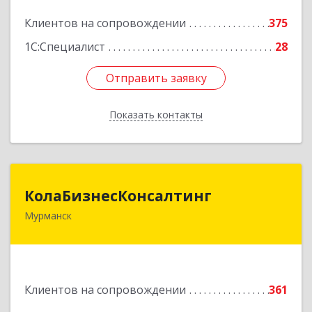
Подробнее
Клиентов на сопровождении
375
1С:Специалист
28
Отправить заявку
Отправить заявку
Показать контакты
Назад
КолаБизнесКонсалтинг
КолаБизнесКонсалтинг
Мурманск
183074, Мурманская обл, Мурманск г,
Полярный Круг ул, дом № 3
Подробнее
Клиентов на сопровождении
361