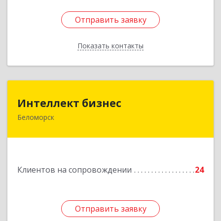
Отправить заявку
Отправить заявку
Показать контакты
Назад
Интеллект бизнес
Интеллект бизнес
Беломорск
г. Беломорск, Портовое шоссе, д.1
Подробнее
Клиентов на сопровождении
24
Отправить заявку
Отправить заявку