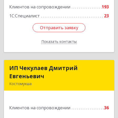
Клиентов на сопровождении
193
1С:Специалист
23
Отправить заявку
Отправить заявку
Показать контакты
Назад
ИП Чекулаев Дмитрий
ИП Чекулаев Дмитрий
Евгеньевич
Евгеньевич
Костомукша
Подробнее
Клиентов на сопровождении
36