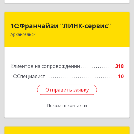
1С:Франчайзи "ЛИНК-сервис"
1С:Франчайзи "ЛИНК-сервис"
Архангельск
163000, Архангельская обл, Архангельск г,
Ленина пл., дом № 4, оф.1810 (18 этаж)
Подробнее
Клиентов на сопровождении
318
1С:Специалист
10
Отправить заявку
Отправить заявку
Показать контакты
Назад