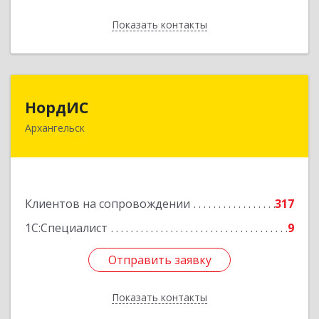
Показать контакты
Назад
НордИС
НордИС
Архангельск
163071, Архангельская обл, Архангельск г,
Гайдара ул, дом № 55, оф.18
Подробнее
Клиентов на сопровождении
317
1С:Специалист
9
Отправить заявку
Отправить заявку
Показать контакты
Назад