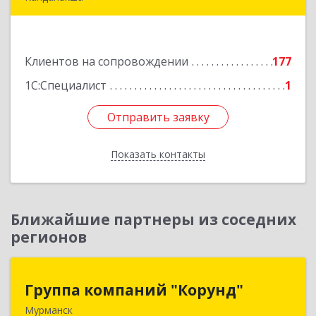
184046, Мурманская обл, Кандалакша г,
Наймушина ул, дом № 16, кв.37
Клиентов на сопровождении
177
Подробнее
1С:Специалист
1
Отправить заявку
Отправить заявку
Показать контакты
Назад
Ближайшие партнеры из соседних
регионов
Группа компаний "Корунд"
Группа компаний "Корунд"
Мурманск
183025, Мурманская обл, Мурманск г, Тарана