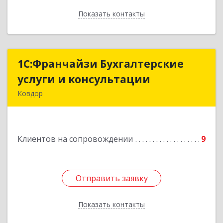
Показать контакты
Назад
1С:Франчайзи Бухгалтерские
1С:Франчайзи Бухгалтерские
услуги и консультации
услуги и консультации
Ковдор
Подробнее
Клиентов на сопровождении
9
Отправить заявку
Отправить заявку
Показать контакты
Назад