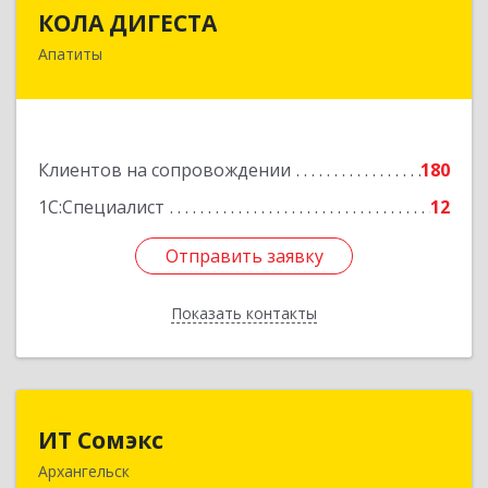
КОЛА ДИГЕСТА
КОЛА ДИГЕСТА
Апатиты
184209, Мурманская обл, Апатиты г,
Космонавтов ул, дом № 17
Подробнее
Клиентов на сопровождении
180
1С:Специалист
12
Отправить заявку
Отправить заявку
Показать контакты
Назад
ИТ Сомэкс
ИТ Сомэкс
Архангельск
163001, Архангельская обл, Архангельск г,