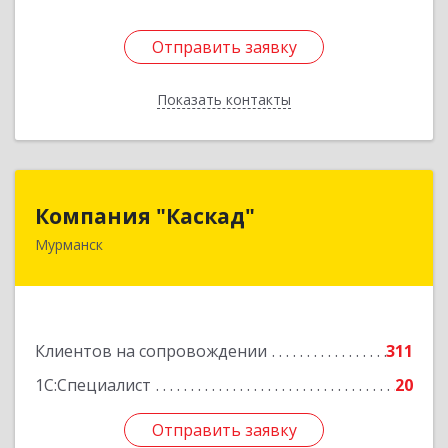
Отправить заявку
Отправить заявку
Показать контакты
Назад
Компания "Каскад"
Компания "Каскад"
Мурманск
183038, Мурманская обл, Мурманск г, Бабикова
проезд, дом № 12, кв.59
Подробнее
Клиентов на сопровождении
311
1С:Специалист
20
Отправить заявку
Отправить заявку