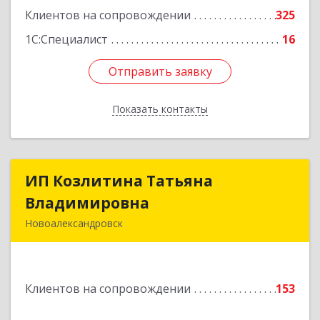
Клиентов на сопровождении
325
1С:Специалист
16
Отправить заявку
Отправить заявку
Показать контакты
Назад
ИП Козлитина Татьяна
ИП Козлитина Татьяна
Владимировна
Владимировна
Новоалександровск
356000, Ставропольский край,
Новоалександровск г, Гайдара пер, дом № 25
Клиентов на сопровождении
153
Подробнее