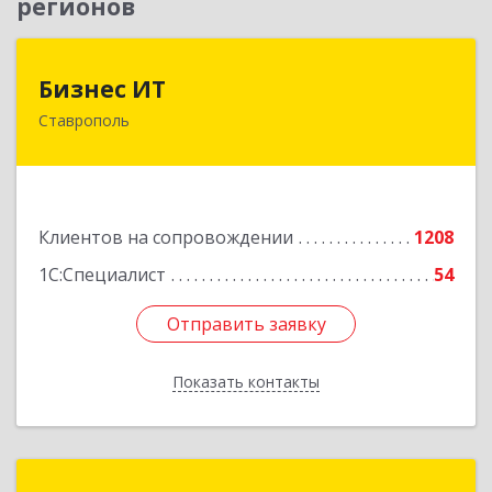
регионов
Бизнес ИТ
Бизнес ИТ
Ставрополь
355035, Ставропольский край, Ставрополь г, 1
Промышленная ул, дом № 3, корпус А
Подробнее
Клиентов на сопровождении
1208
1С:Специалист
54
Отправить заявку
Отправить заявку
Показать контакты
Назад