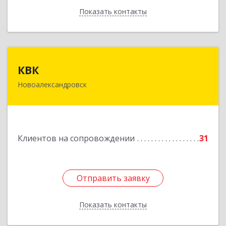
Показать контакты
Назад
КВК
КВК
Новоалександровск
356000, Ставропольский край,
Новоалександровск г, Маршала Жукова ул, дом
№ 50
Подробнее
Клиентов на сопровождении
31
Отправить заявку
Отправить заявку
Показать контакты
Назад