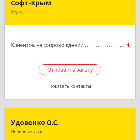
Софт-Крым
Керчь
Республика Калмыкия, г. Элиста, ул. Губаревича,
5, офис 304
Подробнее
Клиентов на сопровождении
4
Отправить заявку
Отправить заявку
Показать контакты
Назад
Удовенко О.С.
Удовенко О.С.
Невинномысск
357 100, г.Невинномысск, ул.Революцеонная,