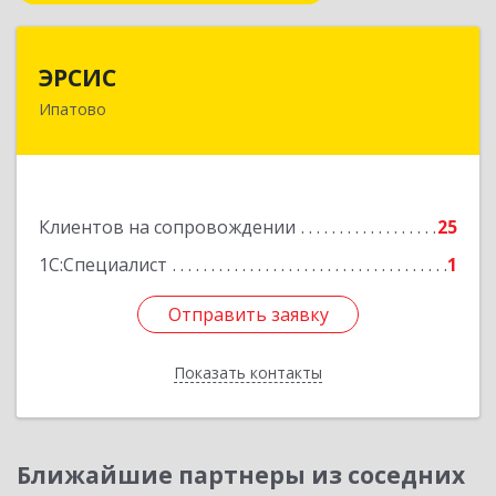
ЭРСИС
ЭРСИС
Ипатово
356630, Ставропольский край, М.О.
Ипатовский, Ипатово г, Гагарина ул, дом №
47/1, пом.1
Подробнее
Клиентов на сопровождении
25
1С:Специалист
1
Отправить заявку
Отправить заявку
Показать контакты
Назад
Ближайшие партнеры из соседних