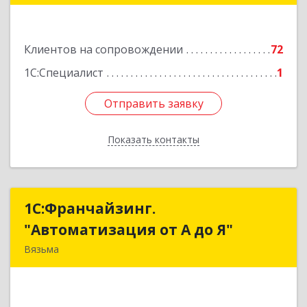
Подробнее
Клиентов на сопровождении
72
1С:Специалист
1
Отправить заявку
Отправить заявку
Показать контакты
Назад
1С:Франчайзинг.
1С:Франчайзинг.
"Автоматизация от А до Я"
"Автоматизация от А до Я"
Вязьма
215111, Смоленская обл, Вязьма г,
Красноармейское ш, дом № 3а, кв.42