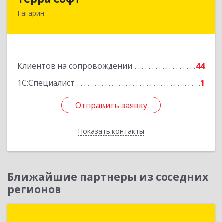
Гагарин
215010, Смоленская обл, Гагарин г, Ленина ул,
дом № 12
Подробнее
Клиентов на сопровождении
44
1С:Специалист
1
Отправить заявку
Отправить заявку
Показать контакты
Назад
Ближайшие партнеры из соседних
регионов
ГК АРРОУСОФТ