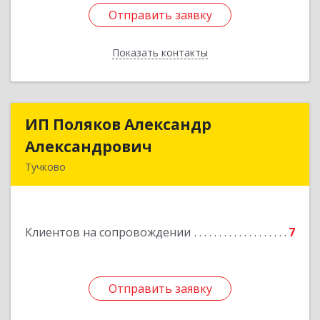
Отправить заявку
Отправить заявку
Показать контакты
Назад
ИП Поляков Александр
ИП Поляков Александр
Александрович
Александрович
Тучково
143160, Московская обл., Рузский р-н,
Дорохово п., Московская ул., д.9
Клиентов на сопровождении
7
Подробнее
Отправить заявку
Отправить заявку