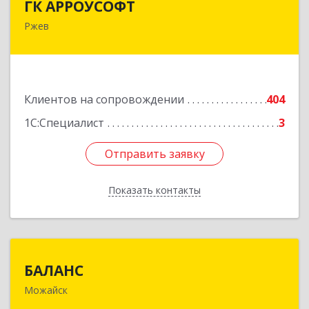
ГК АРРОУСОФТ
Ржев
172381, Тверская обл, м.о. Ржевский, Ржев г,
Большая Спасская ул, дом № 15, кв.2А
Подробнее
Клиентов на сопровождении
404
1С:Специалист
3
Отправить заявку
Отправить заявку
Показать контакты
Назад
БАЛАНС
БАЛАНС
Можайск
143200, Московская обл, Можайский р-н,