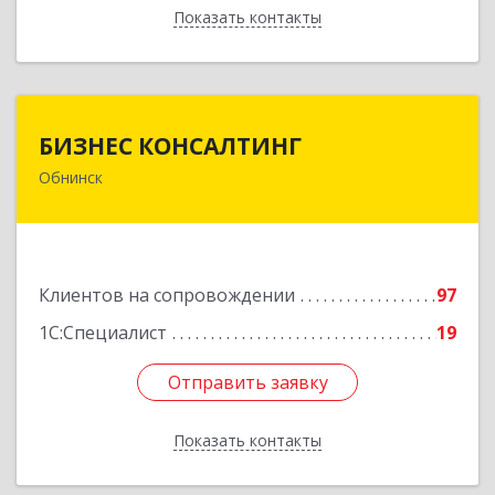
Показать контакты
Назад
БИЗНЕС КОНСАЛТИНГ
БИЗНЕС КОНСАЛТИНГ
Обнинск
249032, Калужская обл, Обнинск г, Курчатова ул,
дом № 27/2, пом.281
Подробнее
Клиентов на сопровождении
97
1С:Специалист
19
Отправить заявку
Отправить заявку
Показать контакты
Назад