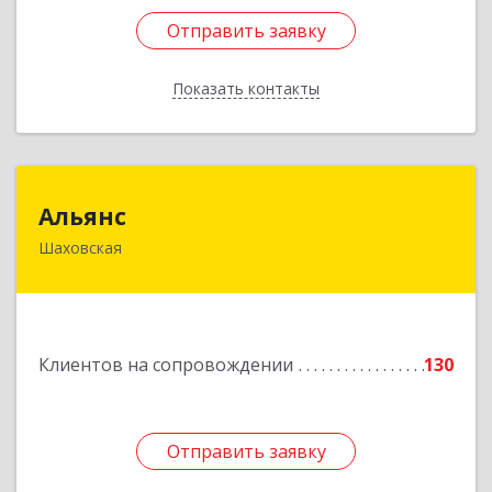
Отправить заявку
Отправить заявку
Показать контакты
Назад
Альянс
Альянс
Шаховская
143700, Московская обл, Шаховской р-н,
рп.Шаховская, ул.1-я Советская, дом № 44
Подробнее
Клиентов на сопровождении
130
Отправить заявку
Отправить заявку