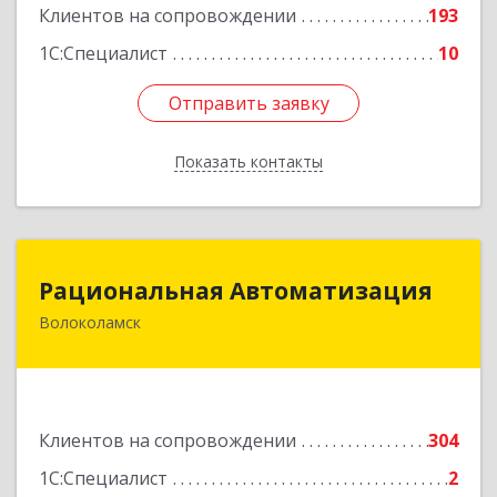
Клиентов на сопровождении
193
1С:Специалист
10
Отправить заявку
Отправить заявку
Показать контакты
Назад
Рациональная Автоматизация
Рациональная Автоматизация
Волоколамск
143600, Московская обл, Волоколамский р-н,
Волоколамск г, Октябрьская пл, дом № 10,
оф.12
Подробнее
Клиентов на сопровождении
304
1С:Специалист
2