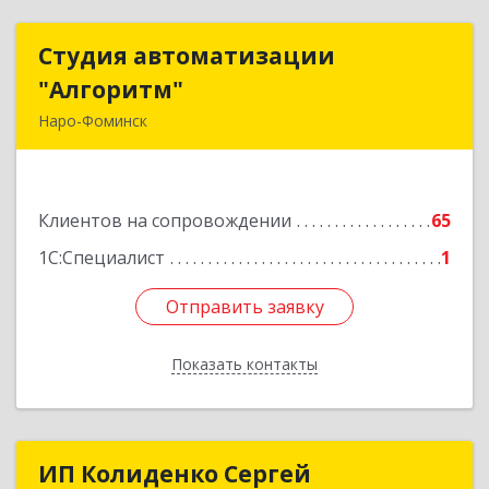
Студия автоматизации
Студия автоматизации
"Алгоритм"
"Алгоритм"
Наро-Фоминск
143306, Московская обл, г.о. Наро-Фоминский,
Наро-Фоминск г, Латышская ул, дом № 13А,
пом.4
Клиентов на сопровождении
65
Подробнее
1С:Специалист
1
Отправить заявку
Отправить заявку
Показать контакты
Назад
ИП Колиденко Сергей
ИП Колиденко Сергей