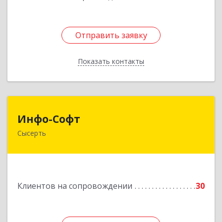
Отправить заявку
Отправить заявку
Показать контакты
Назад
Инфо-Софт
Инфо-Софт
Сысерть
624021, Свердловская обл, Сысерть г, Коммуны
ул, дом № 39, кв.13
Подробнее
Клиентов на сопровождении
30