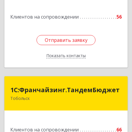
Курчатова ул, дом № 27/2, кв.57
Клиентов на сопровождении
56
Подробнее
Отправить заявку
Отправить заявку
Показать контакты
Назад
1С:Франчайзинг.ТандемБюджет
1С:Франчайзинг.ТандемБюджет
Тобольск
Подробнее
Клиентов на сопровождении
66