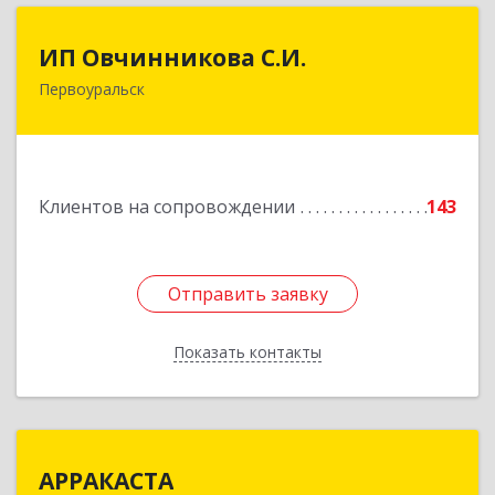
ИП Овчинникова С.И.
ИП Овчинникова С.И.
Первоуральск
623119, Свердловская обл, Первоуральск г,
Береговая ул, дом № 5Б, кв.160
Подробнее
Клиентов на сопровождении
143
Отправить заявку
Отправить заявку
Показать контакты
Назад
АРРАКАСТА
АРРАКАСТА