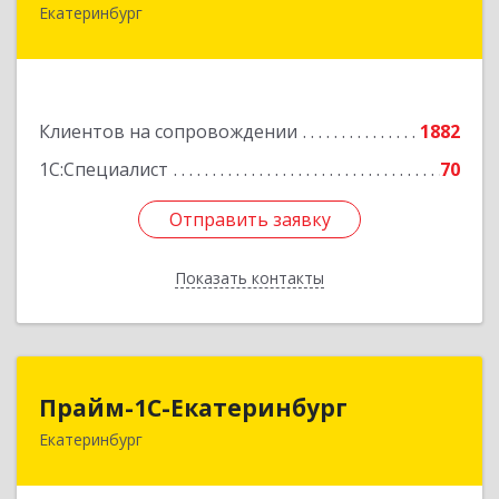
Екатеринбург
620102, Свердловская обл, Екатеринбург г,
Фурманова ул, дом № 124
Подробнее
Клиентов на сопровождении
1882
1С:Специалист
70
Отправить заявку
Отправить заявку
Показать контакты
Назад
Прайм-1С-Екатеринбург
Прайм-1С-Екатеринбург
Екатеринбург
620142, Свердловская обл, Екатеринбург г, 8
Марта ул, дом № 49, оф.609