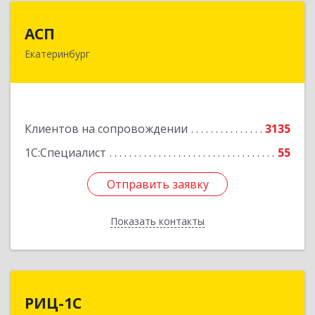
АСП
АСП
Екатеринбург
620075, Свердловская обл, Екатеринбург г,
Карла Либкнехта ул, строение 22, оф.521
Подробнее
Клиентов на сопровождении
3135
1С:Специалист
55
Отправить заявку
Отправить заявку
Показать контакты
Назад
РИЦ-1С
РИЦ-1С