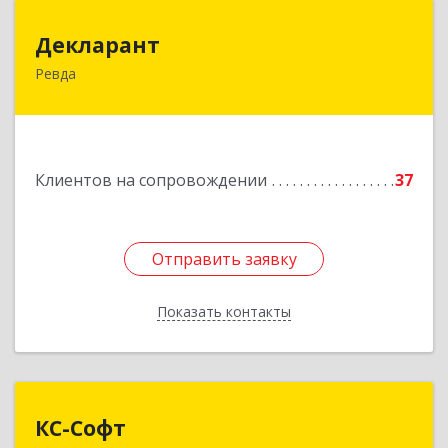
Декларант
Декларант
Ревда
623280, Свердловская обл, Ревда г, Азина ул,
дом № 81, оф.223
Подробнее
Клиентов на сопровождении
37
Отправить заявку
Отправить заявку
Показать контакты
Назад
КС-Софт
КС-Софт