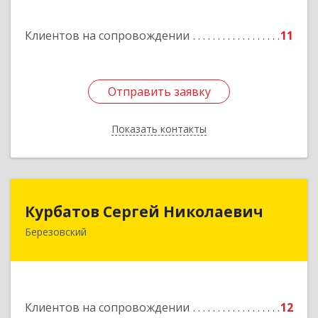
Подробнее
Клиентов на сопровождении
11
Отправить заявку
Отправить заявку
Показать контакты
Назад
Курбатов Сергей Николаевич
Курбатов Сергей Николаевич
Березовский
623 701, 623701, Свердловская обл,
Березовский г, Театральная ул, д. 28, кв.43
Подробнее
Клиентов на сопровождении
12