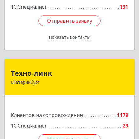
1С:Специалист
131
Отправить заявку
Отправить заявку
Показать контакты
Назад
Техно-линк
Техно-линк
Екатеринбург
620000, Свердловская обл, Екатеринбург г,
Основинская ул, строение 10, оф.1116
Подробнее
Клиентов на сопровождении
1179
1С:Специалист
29