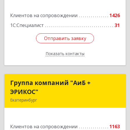
Подробнее
Клиентов на сопровождении
1426
1С:Специалист
31
Отправить заявку
Отправить заявку
Показать контакты
Назад
Группа компаний "АиБ +
Группа компаний "АиБ +
ЭРИКОС"
ЭРИКОС"
Екатеринбург
620075, Свердловская обл, Екатеринбург г,
Луначарского ул, дом № 81, оф.1008
Клиентов на сопровождении
1163
Подробнее