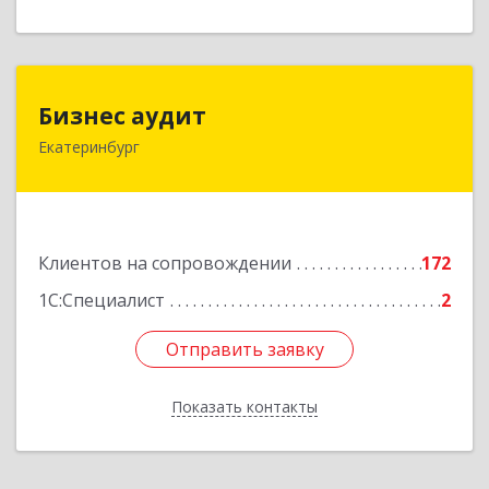
Бизнес аудит
Бизнес аудит
Екатеринбург
620062, Свердловская обл, Екатеринбург г,
Гагарина ул, дом № 14, оф.908
Подробнее
Клиентов на сопровождении
172
1С:Специалист
2
Отправить заявку
Отправить заявку
Показать контакты
Назад