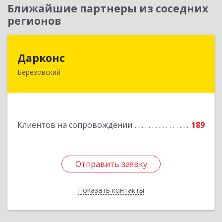
Ближайшие партнеры из соседних
регионов
Дарконс
Дарконс
Березовский
623700, Свердловская обл, Березовский г,
Строителей ул, дом № 4, оф.418
Подробнее
Клиентов на сопровождении
189
Отправить заявку
Отправить заявку
Показать контакты
Назад