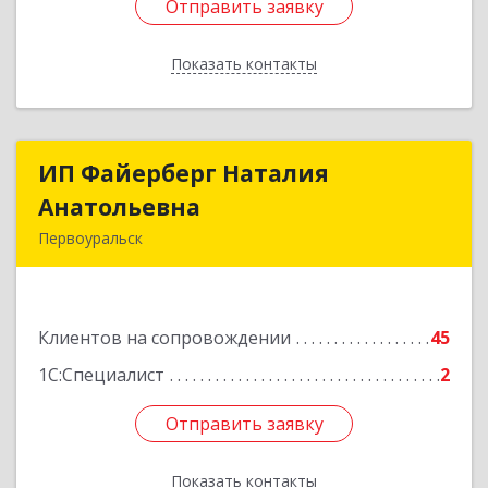
Отправить заявку
Отправить заявку
Показать контакты
Назад
ИП Файерберг Наталия
ИП Файерберг Наталия
Анатольевна
Анатольевна
Первоуральск
623119, Свердловская обл, Первоуральск г,
Строителей ул, дом № 38-24
Клиентов на сопровождении
45
Подробнее
1С:Специалист
2
Отправить заявку
Отправить заявку
Показать контакты
Назад