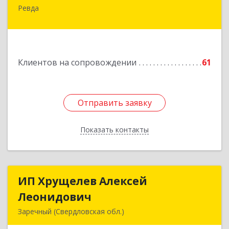
Ревда
623286, Свердловская обл, Ревда г, Азина ул,
Здание № 83, оф.3
Подробнее
Клиентов на сопровождении
61
Отправить заявку
Отправить заявку
Показать контакты
Назад
ИП Хрущелев Алексей
ИП Хрущелев Алексей
Леонидович
Леонидович
Заречный (Свердловская обл.)
624250, Свердловская обл, Заречный г,