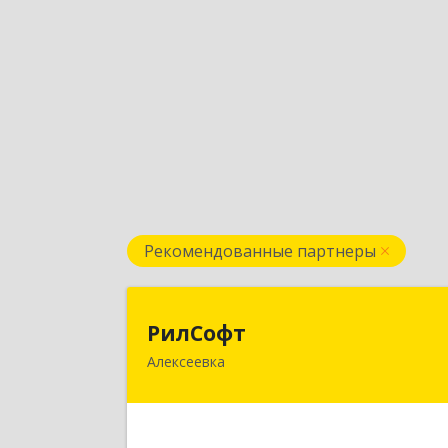
Рекомендованные партнеры
РилСоф
РилСофт
Алексеевка
309850, Белгородская обл
Алексеевский р-н, Алексеевка г, 1-
Мостовой пер, дом № 5