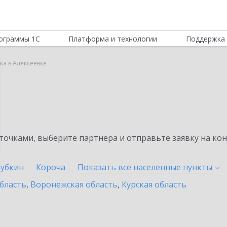
ограммы 1С
Платформа и технологии
Поддержка 
ка в Алексеевке
а
очками, выберите партнёра и отправьте заявку на ко
Губкин
Короча
Показать все населенные
пункты
бласть
,
Воронежская область
,
Курская область