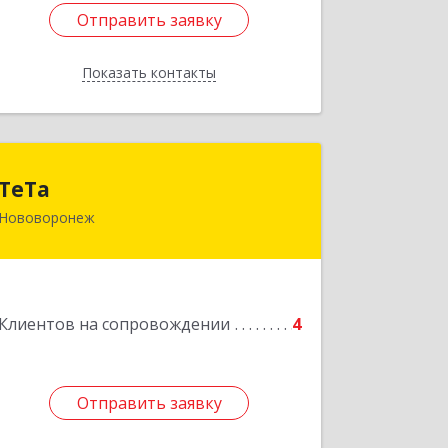
Отправить заявку
Отправить заявку
Показать контакты
Назад
ТеТа
ТеТа
Нововоронеж
396 073, Нововоронеж г, а/я, дом № 30
Подробнее
Клиентов на сопровождении
4
Отправить заявку
Отправить заявку