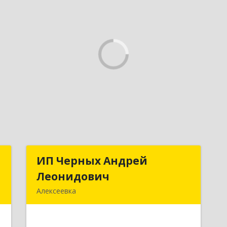
т
ИП Черных Андрей
ИП Черных Андрей
Леонидович
Леонидович
,
Алексеевка
й
309850, Белгородская обл,
А
Алексеевский р-н, Алексеевка г,
Совхозная ул, дом № 23, кв.2