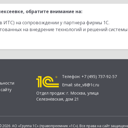
ексеевке, обратите внимание на:
в ИТС) на сопровождении у партнера фирмы 1С.
стованных на внедрение технологий и решений системы
Телефон:
+7 (495) 737-92-57
льности
Email:
site_v8@1c.ru
 сайту
Отдел продаж:
г. Москва
,
улица
Селезнёвская, дом 21
© 2026 АО «Группа 1С» (правопреемник «1С»). Все права на сайт защищен