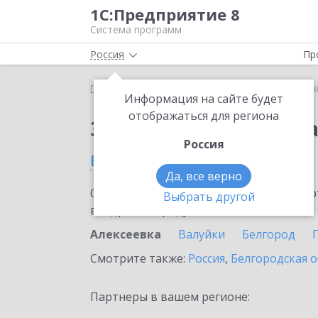
1С:Предприятие 8
Система программ
Россия
Пр
Главная
Сервисы ИТС
1С:Доставка
1С:Достав
Информация на сайте будет
отображаться для региона
Заказать 1С:Доставк
Россия
в Алексеевке
Да, все верно
Ознакомьтесь с информационными карт
Выбрать другой
внедрение продукта.
Алексеевка
Валуйки
Белгород
Смотрите также:
Россия
,
Белгородская о
Партнеры в вашем регионе: