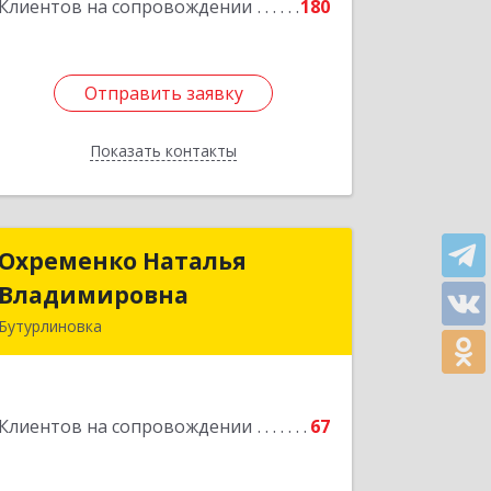
Подробнее
Клиентов на сопровождении
180
Отправить заявку
Отправить заявку
Показать контакты
Назад
Охременко Наталья
Охременко Наталья
Владимировна
Владимировна
Бутурлиновка
Подробнее
Клиентов на сопровождении
67