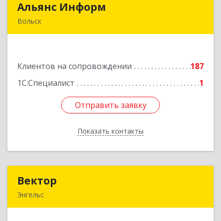
Альянс Информ
Альянс Информ
Вольск
412906, Саратовская обл, Вольск г,
Чернышевского ул, дом № 73А
Клиентов на сопровождении
187
Подробнее
1С:Специалист
1
Отправить заявку
Отправить заявку
Показать контакты
Назад
Вектор
Вектор
Энгельс
413107, Саратовская обл, Энгельс г, Трудовая
ул, дом № 12/1, квартира №216