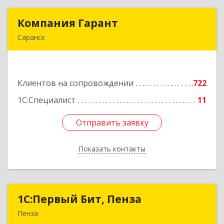
Компания Гарант
Компания Гарант
Саранск
430005, Мордовия Респ, Саранск г,
Большевистская ул, дом № 60, этаж 4 оф.7
Клиентов на сопровождении
722
Подробнее
1С:Специалист
11
Отправить заявку
Отправить заявку
Показать контакты
Назад
1С:Первый Бит, Пенза
1С:Первый Бит, Пенза
Пенза
440000, Пензенская обл, Пенза г, Московская