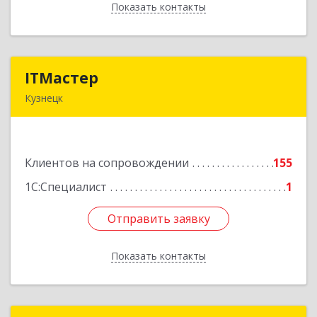
Показать контакты
Назад
ITМастер
ITМастер
Кузнецк
442537, Пензенская обл, Кузнецк г, Белинского
ул, дом № 82, ДЦ"Сфера", оф.15
Клиентов на сопровождении
155
Подробнее
1С:Специалист
1
Отправить заявку
Отправить заявку
Показать контакты
Назад