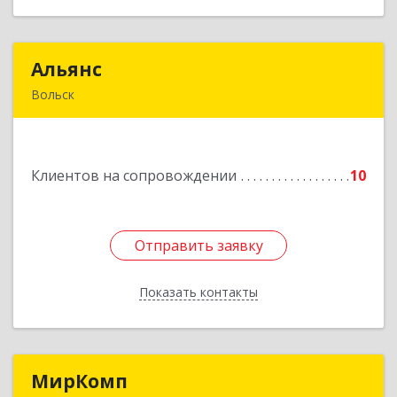
Альянс
Альянс
Вольск
412900, Саратовская обл, Вольск г, Клочкова ул,
дом № 83а
Клиентов на сопровождении
10
Подробнее
Отправить заявку
Отправить заявку
Показать контакты
Назад
МирКомп
МирКомп