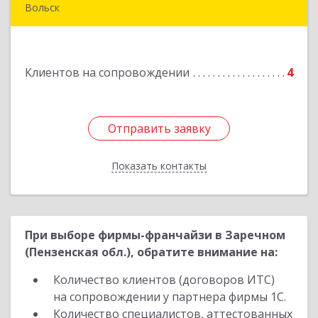
Вольск
412900, Саратовская обл, Вольск г,
Володарского ул, дом № 86
Клиентов на сопровождении
4
Подробнее
Отправить заявку
Отправить заявку
Показать контакты
Назад
При выборе фирмы-франчайзи в Заречном
(Пензенская обл.), обратите внимание на:
Количество клиентов (договоров ИТС)
на сопровождении у партнера фирмы 1С.
Количество специалистов, аттестованных