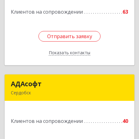
Клиентов на сопровождении
63
Подробнее
Отправить заявку
Отправить заявку
Показать контакты
Назад
АДАсофт
АДАсофт
Сердобск
442894, Пензенская обл, Сердобск г,
Чайковского ул, дом № 96А, кв.6
Клиентов на сопровождении
40
Подробнее