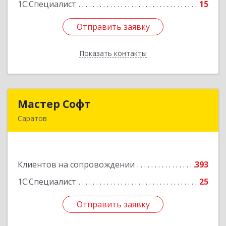
1С:Специалист
15
Отправить заявку
Отправить заявку
Показать контакты
Назад
Мастер Софт
Мастер Софт
Саратов
410012, Саратовская обл, Саратов г, им
Вавилова Н.И. ул, дом № 38/114, кв.628
Клиентов на сопровождении
393
Подробнее
1С:Специалист
25
Отправить заявку
Отправить заявку