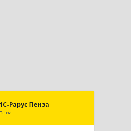
1С-Рарус Пенза
1С-Рарус Пенза
Пенза
440028, Пензенская обл, Пенза г,
Леонова ул, дом № 10, пом.10