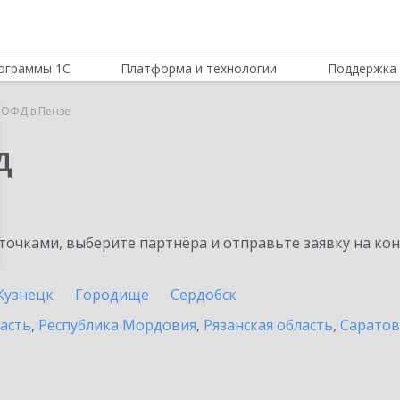
ограммы 1С
Платформа и технологии
Поддержка 
 ОФД в Пензе
Д
очками, выберите партнёра и отправьте заявку на ко
Кузнецк
Городище
Сердобск
асть
,
Республика Мордовия
,
Рязанская область
,
Саратов