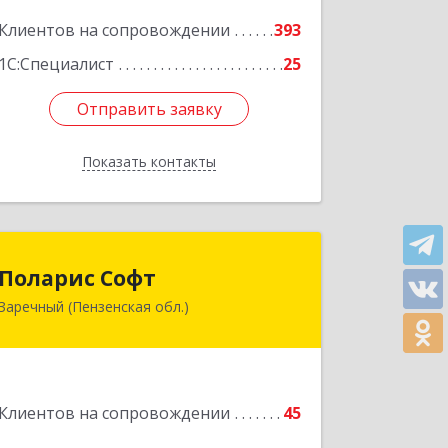
Подробнее
Клиентов на сопровождении
393
1С:Специалист
25
Отправить заявку
Отправить заявку
Показать контакты
Назад
Поларис Софт
Поларис Софт
Заречный (Пензенская обл.)
442960, Пензенская обл, Заречный г,
В.В.Демакова проезд, дом № 5, кв.303
Подробнее
Клиентов на сопровождении
45