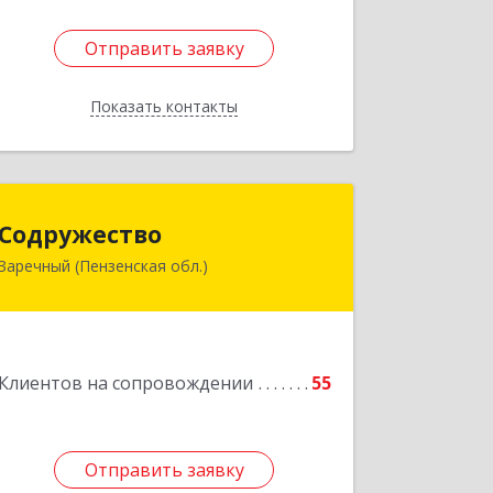
Отправить заявку
Отправить заявку
Показать контакты
Назад
Содружество
Содружество
Заречный (Пензенская обл.)
442962, Пензенская обл, Заречный г,
Промышленная ул, дом № 25
Подробнее
Клиентов на сопровождении
55
Отправить заявку
Отправить заявку