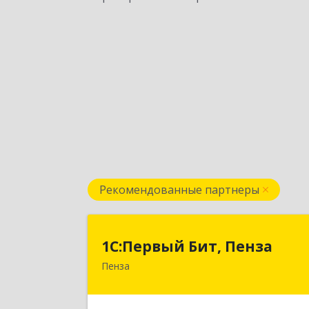
Рекомендованные партнеры
1С:Первый Бит, Пенз
1С:Первый Бит, Пенза
Пенза
440000, Пензенская обл, Пенза г
Московская ул, дом № 15, пом.