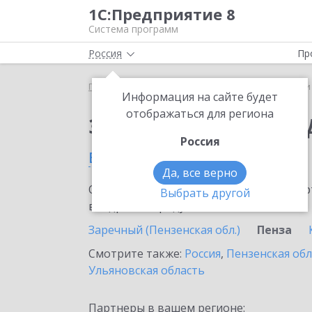
1С:Предприятие 8
Система программ
Россия
Пр
Главная
Сервисы ИТС
1С-Чеки ОФД
1С-Чеки
Информация на сайте будет
отображаться для региона
Заказать 1С-Чеки ОФ
Россия
в Пензе
Да, все верно
Ознакомьтесь с информационными карт
Выбрать другой
внедрение продукта.
Заречный (Пензенская обл.)
Пенза
Смотрите также:
Россия
,
Пензенская обл
Ульяновская область
Партнеры в вашем регионе: