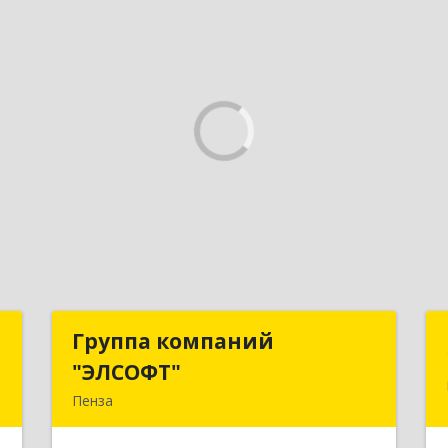
а
Группа компаний
Группа компаний
"ЭЛСОФТ"
"ЭЛСОФТ"
,
Пенза
1
440020, Пензенская обл, Пенза г,
Суворова ул, дом № 145, корпус а,