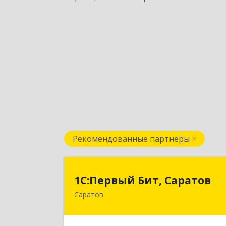
Рекомендованные партнеры
1С:Первый Бит, Сарато
1С:Первый Бит, Саратов
Саратов
410005, Саратовская обл, Саратов г
Астраханская ул, дом № 87, корпус 5