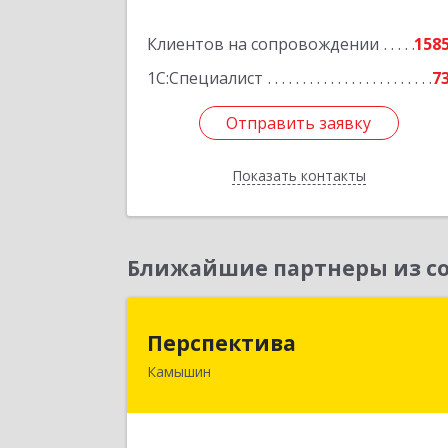
Подробне
Клиентов на сопровождении
158
1С:Специалист
7
Отправить заявку
Отправить заявку
Показать контакты
Назад
Ближайшие партнеры из со
Перспектив
Перспектива
Камышин
403850, Волгоградская обл, Камыши
г, Леонова ул, дом № 2