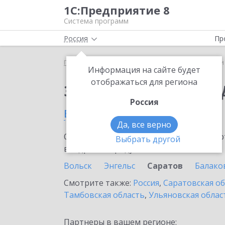
1С:Предприятие 8
Система программ
Россия
Пр
Главная
Сервисы ИТС
1С-Чеки ОФД
1С-Чеки
Информация на сайте будет
отображаться для региона
Заказать 1С-Чеки ОФ
Россия
в Саратове
Да, все верно
Ознакомьтесь с информационными карт
Выбрать другой
внедрение продукта.
Вольск
Энгельс
Саратов
Балако
Смотрите также:
Россия
,
Саратовская о
Тамбовская область
,
Ульяновская облас
Партнеры в вашем регионе: