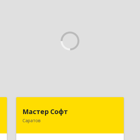
в
Мастер Софт
Мастер Софт
Саратов
,
410012, Саратовская обл, Саратов г,
0
им Вавилова Н.И. ул, дом № 38/114,
кв.628