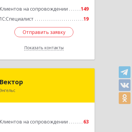
Подробнее
Клиентов на сопровождении
149
1С:Специалист
19
Отправить заявку
Отправить заявку
Показать контакты
Назад
Вектор
Вектор
Энгельс
413107, Саратовская обл, Энгельс г,
Трудовая ул, дом № 12/1, квартира
№216
Подробнее
Клиентов на сопровождении
63