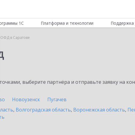
ограммы 1С
Платформа и технологии
Поддержка 
 ОФД в Саратове
Д
очками, выберите партнёра и отправьте заявку на ко
во
Новоузенск
Пугачев
бласть
,
Волгоградская область
,
Воронежская область
,
Пе
ть