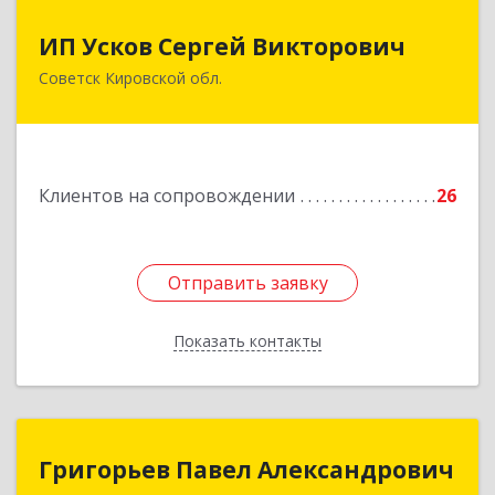
ИП Усков Сергей Викторович
ИП Усков Сергей Викторович
Советск Кировской обл.
613340, Кировская обл, Советск г, Дружбы ул,
дом № 29
Подробнее
Клиентов на сопровождении
26
Отправить заявку
Отправить заявку
Показать контакты
Назад
Григорьев Павел Александрович
Григорьев Павел Александрович