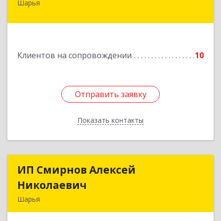
Шарья
157505, Костромская область, город Шарья,
улица Краснухина, дом 6.
Подробнее
Клиентов на сопровождении
10
Отправить заявку
Отправить заявку
Показать контакты
Назад
ИП Смирнов Алексей
ИП Смирнов Алексей
Николаевич
Николаевич
Шарья
Подробнее