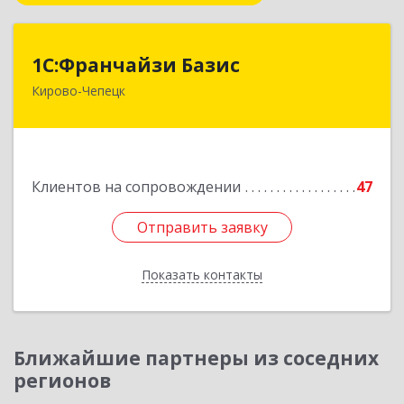
1С:Франчайзи Базис
1С:Франчайзи Базис
Кирово-Чепецк
613044, Кировская обл, город Кирово-Чепецк
г.о., Кирово-Чепецк г, Школьная ул, дом № 2,
оф.323
Подробнее
Клиентов на сопровождении
47
Отправить заявку
Отправить заявку
Показать контакты
Назад
Ближайшие партнеры из соседних
регионов