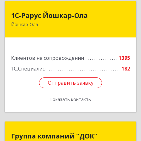
1С-Рарус Йошкар-Ола
1С-Рарус Йошкар-Ола
Йошкар-Ола
424004, Марий Эл Респ, Йошкар-Ола г, Волкова
ул, дом № 68
Подробнее
Клиентов на сопровождении
1395
1С:Специалист
182
Отправить заявку
Отправить заявку
Показать контакты
Назад
Группа компаний "ДОК"
Группа компаний "ДОК"