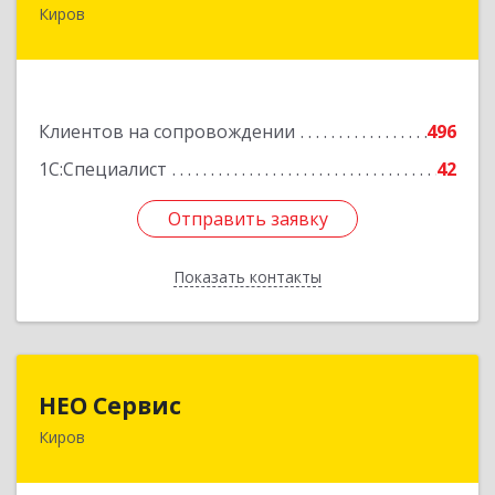
Киров
610017, Кировская обл, Киров г, Горького ул,
дом № 17
Подробнее
Клиентов на сопровождении
496
1С:Специалист
42
Отправить заявку
Отправить заявку
Показать контакты
Назад
НЕО Сервис
НЕО Сервис
Киров
610045, Кировская обл, Киров г, Ульяновская
ул, дом № 36