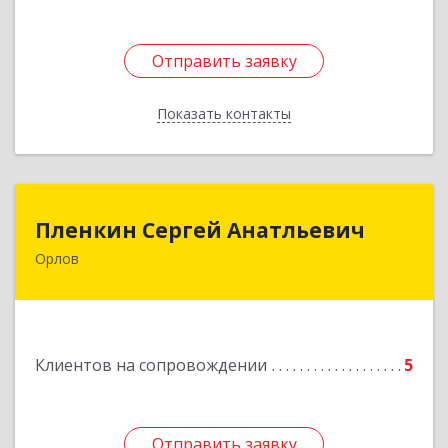
Отправить заявку
Отправить заявку
Показать контакты
Назад
Пленкин Сергей Анатльевич
Пленкин Сергей Анатльевич
Орлов
612 270, 612270, Кировская обл, , Орлов г,
Ленина ул, дом. 128
Подробнее
Клиентов на сопровождении
5
Отправить заявку
Отправить заявку