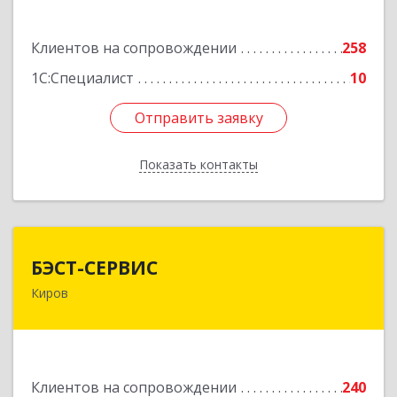
Подробнее
Клиентов на сопровождении
258
1С:Специалист
10
Отправить заявку
Отправить заявку
Показать контакты
Назад
БЭСТ-СЕРВИС
БЭСТ-СЕРВИС
Киров
610045, Кировская обл, Киров г, Дмитрия
Козулева ул, дом № 2, корпус 1
Подробнее
Клиентов на сопровождении
240