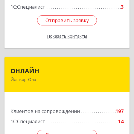
1С:Специалист
3
Отправить заявку
Отправить заявку
Показать контакты
Назад
ОНЛАЙН
ОНЛАЙН
Йошкар-Ола
424000, Марий Эл Респ, Йошкар-Ола г,
Комсомольская ул, дом № 132, пом.III
Подробнее
Клиентов на сопровождении
197
1С:Специалист
14