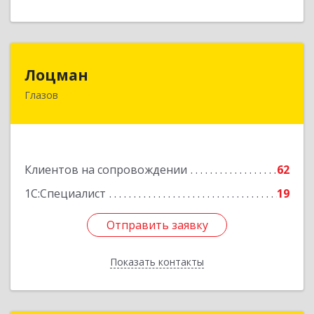
Лоцман
Лоцман
Глазов
427620, Удмуртская Респ, Глазов г, Сибирская
ул, дом № 20
Подробнее
Клиентов на сопровождении
62
1С:Специалист
19
Отправить заявку
Отправить заявку
Показать контакты
Назад