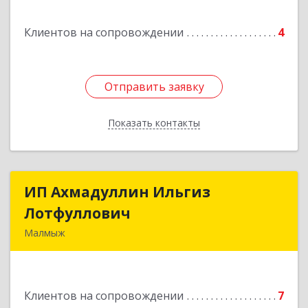
Клиентов на сопровождении
4
Отправить заявку
Отправить заявку
Показать контакты
Назад
ИП Ахмадуллин Ильгиз
ИП Ахмадуллин Ильгиз
Лотфуллович
Лотфуллович
Малмыж
612920, Кировская обл, г.Малмыж, ул.Ленина, 27
оф.1
Клиентов на сопровождении
7
Подробнее