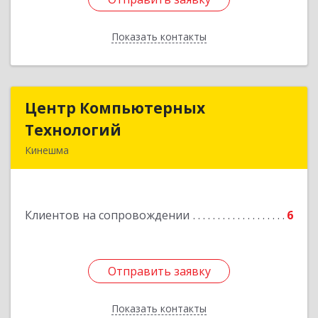
Показать контакты
Назад
Центр Компьютерных
Центр Компьютерных
Технологий
Технологий
Кинешма
155800, Ивановская обл, Кинешма г, Вичугская
ул, дом № 106
Клиентов на сопровождении
6
Подробнее
Отправить заявку
Отправить заявку
Показать контакты
Назад