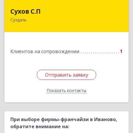
Сухов С.П
Сухов С.П
Суздаль
Подробнее
Клиентов на сопровождении
1
Отправить заявку
Отправить заявку
Показать контакты
Назад
При выборе фирмы-франчайзи в Иваново,
обратите внимание на: