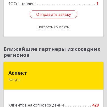
1С:Специалист
1
Отправить заявку
Отправить заявку
Показать контакты
Назад
Ближайшие партнеры из соседних
регионов
Аспект
Аспект
Вичуга
155331, Ивановская обл, Вичугский р-н, Вичуга
г, 50 лет Октября ул, дом № 6, этаж 2, пом.9
Подробнее
Клиентов на сопровождении
428