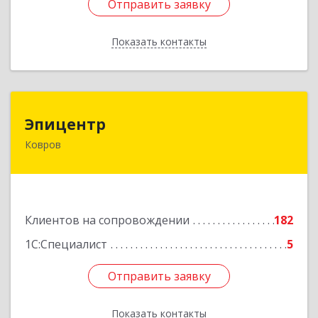
Отправить заявку
Отправить заявку
Показать контакты
Назад
Эпицентр
Эпицентр
Ковров
601900, Владимирская обл, Ковров г, Барсукова
ул, дом № 17
Подробнее
Клиентов на сопровождении
182
1С:Специалист
5
Отправить заявку
Отправить заявку
Показать контакты
Назад