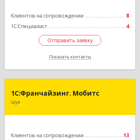
Здание № 2, этаж 1 ПОМЕЩ. 31
Клиентов на сопровождении
8
Подробнее
1С:Специалист
4
Отправить заявку
Отправить заявку
Показать контакты
Назад
1С:Франчайзинг. Мобитс
1С:Франчайзинг. Мобитс
Шуя
Подробнее
Клиентов на сопровождении
13