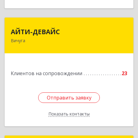
АЙТИ-ДЕВАЙС
АЙТИ-ДЕВАЙС
Вичуга
155334, Ивановская обл, г.о. Вичуга, Вичуга г,
Бисирихинская ул, Здание № 81
Подробнее
Клиентов на сопровождении
23
Отправить заявку
Отправить заявку
Показать контакты
Назад