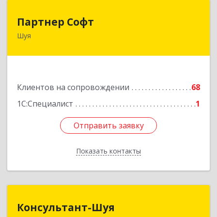
Партнер Софт
Партнер Софт
Шуя
155900, Ивановская обл, Шуйский р-н, Шуя г,
Васильевская ул, дом № 6, оф.2
Подробнее
Клиентов на сопровождении
68
1С:Специалист
1
Отправить заявку
Отправить заявку
Показать контакты
Назад
Консультант-Шуя
Консультант-Шуя