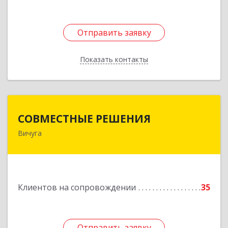
Отправить заявку
Отправить заявку
Показать контакты
Назад
СОВМЕСТНЫЕ РЕШЕНИЯ
СОВМЕСТНЫЕ РЕШЕНИЯ
Вичуга
155331, Ивановская обл, Вичугский р-н, Вичуга
г, Большая Пролетарская ул, дом № 16
Подробнее
Клиентов на сопровождении
35
Отправить заявку
Отправить заявку