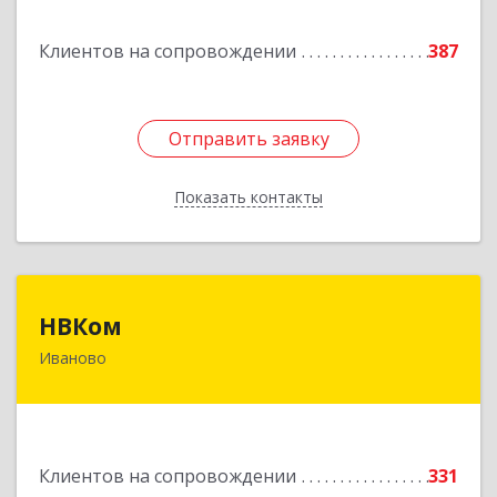
Подробнее
Клиентов на сопровождении
387
Отправить заявку
Отправить заявку
Показать контакты
Назад
НВКом
НВКом
Иваново
153000, Ивановская обл, Иваново г, Аптечный
пер, дом № 11, оф.8
Подробнее
Клиентов на сопровождении
331