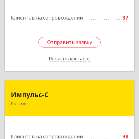
Подробнее
Клиентов на сопровождении
37
Отправить заявку
Отправить заявку
Показать контакты
Назад
Импульс-С
Импульс-С
Ростов
152151, Ярославская обл, Ростовский р-н,
Ростов г, Карла Маркса ул, дом № 10
Подробнее
Клиентов на сопровождении
38