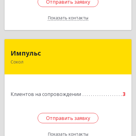
Отправить заявку
Отправить заявку
Показать контакты
Назад
Импульс
Импульс
Сокол
162130, Вологодская обл, Сокольский р-н,
Сокол г, Орешкова ул, дом № 8, кв.3
Подробнее
Клиентов на сопровождении
3
Отправить заявку
Отправить заявку
Показать контакты
Назад