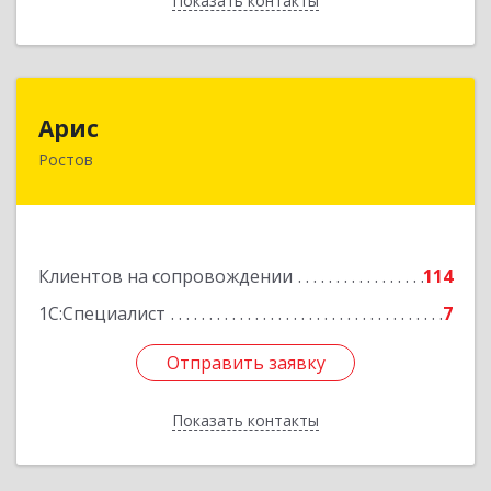
Показать контакты
Назад
Арис
Арис
Ростов
152150, Ярославская обл, Ростовский р-н,
Ростов г, Пионерский проезд, дом № 3
Подробнее
Клиентов на сопровождении
114
1С:Специалист
7
Отправить заявку
Отправить заявку
Показать контакты
Назад