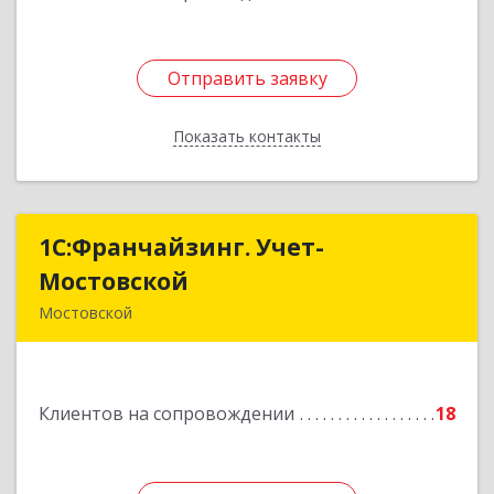
Отправить заявку
Отправить заявку
Показать контакты
Назад
1С:Франчайзинг. Учет-
1С:Франчайзинг. Учет-
Мостовской
Мостовской
Мостовской
352570, Краснодарский край, Мостовский р-н,
Мостовской пгт, Производственная ул, дом №
58, корпус 1
Клиентов на сопровождении
18
Подробнее