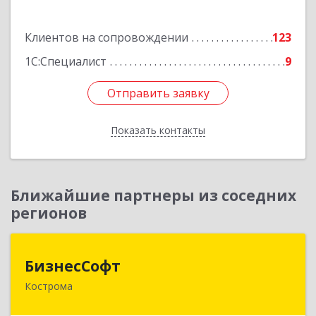
Подробнее
Клиентов на сопровождении
123
1С:Специалист
9
Отправить заявку
Отправить заявку
Показать контакты
Назад
Ближайшие партнеры из соседних
регионов
БизнесСофт
БизнесСофт
Кострома
156016, Костромская обл, Кострома г,
Профсоюзная ул, дом № 14а, пом.1, каб. 3