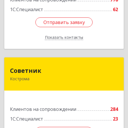
1С:Специалист
62
Отправить заявку
Отправить заявку
Показать контакты
Назад
Советник
Советник
Кострома
156000, Костромская обл, Кострома г, Ерохова
ул, дом № 3а, пом.2-12
Подробнее
Клиентов на сопровождении
284
1С:Специалист
23