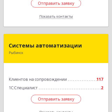
Отправить заявку
Отправить заявку
Показать контакты
Назад
Системы автоматизации
Системы автоматизации
Рыбинск
152934, Ярославская обл, Рыбинский р-н,
Рыбинск г, Кирова ул, дом № 9
Подробнее
Клиентов на сопровождении
117
1С:Специалист
2
Отправить заявку
Отправить заявку