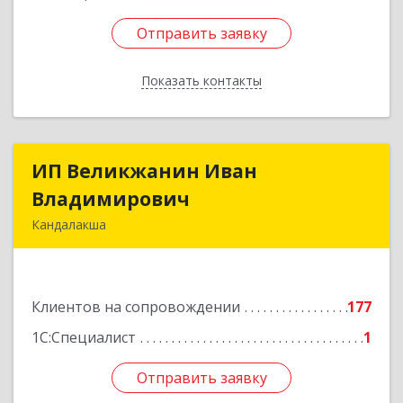
Отправить заявку
Отправить заявку
Показать контакты
Назад
ИП Великжанин Иван
ИП Великжанин Иван
Владимирович
Владимирович
Кандалакша
184046, Мурманская обл, Кандалакша г,
Наймушина ул, дом № 16, кв.37
Клиентов на сопровождении
177
Подробнее
1С:Специалист
1
Отправить заявку
Отправить заявку