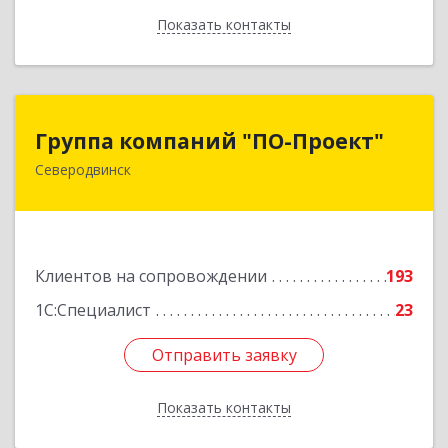
Показать контакты
Назад
Группа компаний "ПО-Проект"
Группа компаний "ПО-Проект"
Северодвинск
164500, Архангельская обл, Северодвинск г,
Бойчука ул, дом № 3, оф.401
Подробнее
Клиентов на сопровождении
193
1С:Специалист
23
Отправить заявку
Отправить заявку
Показать контакты
Назад