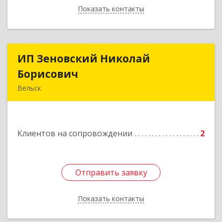
Показать контакты
Назад
ИП Зеновский Николай
ИП Зеновский Николай
Борисович
Борисович
Вельск
165150, Архангельская обл, Вельский р-н,
Лукинская д, Надежды ул, дом № 6
Клиентов на сопровождении
2
Подробнее
Отправить заявку
Отправить заявку
Показать контакты
Назад