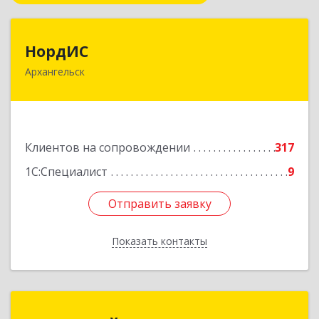
НордИС
НордИС
Архангельск
163071, Архангельская обл, Архангельск г,
Гайдара ул, дом № 55, оф.18
Подробнее
Клиентов на сопровождении
317
1С:Специалист
9
Отправить заявку
Отправить заявку
Показать контакты
Назад
1С:Франчайзи "ЛИНК-сервис"