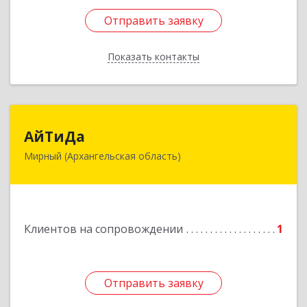
Отправить заявку
Отправить заявку
Показать контакты
Назад
АйТиДа
АйТиДа
Мирный (Архангельская область)
164170, Архангельская обл, Мирный г,
Космонавтов ул, дом № 12, оф.55
Подробнее
Клиентов на сопровождении
1
Отправить заявку
Отправить заявку