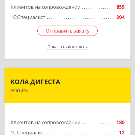
Подробнее
Клиентов на сопровождении
859
1С:Специалист
204
Отправить заявку
Отправить заявку
Показать контакты
Назад
КОЛА ДИГЕСТА
КОЛА ДИГЕСТА
Апатиты
184209, Мурманская обл, Апатиты г,
Космонавтов ул, дом № 17
Подробнее
Клиентов на сопровождении
180
1С:Специалист
12