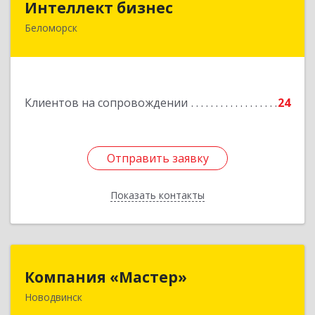
Интеллект бизнес
Беломорск
г. Беломорск, Портовое шоссе, д.1
Подробнее
Клиентов на сопровождении
24
Отправить заявку
Отправить заявку
Показать контакты
Назад
Компания «Мастер»
Компания «Мастер»
Новодвинск
164902, Архангельская обл, Новодвинск г,