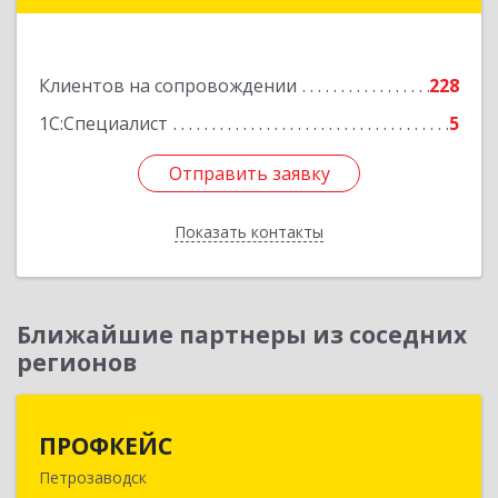
оф.13
Подробнее
Клиентов на сопровождении
228
1С:Специалист
5
Отправить заявку
Отправить заявку
Показать контакты
Назад
Ближайшие партнеры из соседних
регионов
ПРОФКЕЙС
ПРОФКЕЙС
Петрозаводск
185035, Карелия Респ, Петрозаводск г, Красная