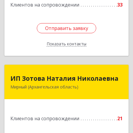
Клиентов на сопровождении
33
Отправить заявку
Отправить заявку
Показать контакты
Назад
ИП Зотова Наталия Николаевна
ИП Зотова Наталия Николаевна
Мирный (Архангельская область)
164170, г.Мирный, Архангельской обл.,
ул.Советская, д.8, кв.80
Подробнее
Клиентов на сопровождении
21