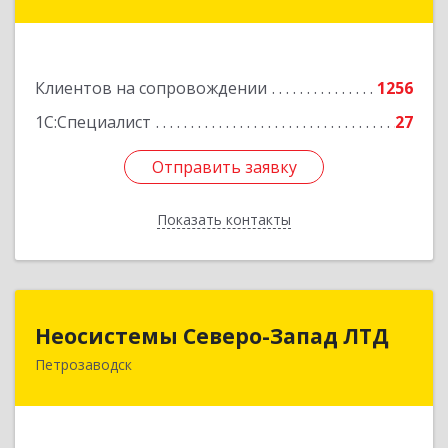
ул, дом № 10
Подробнее
Клиентов на сопровождении
1256
1С:Специалист
27
Отправить заявку
Отправить заявку
Показать контакты
Назад
Неосистемы Северо-Запад ЛТД
Неосистемы Северо-Запад ЛТД
Петрозаводск
185001, Карелия Респ, Петрозаводск г,
Первомайский (Первомайский р-н) пр-кт, дом
№ 54, пом.27