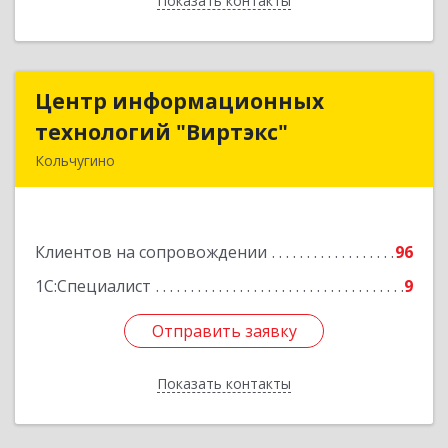
Показать контакты
Назад
Центр информационных
Центр информационных
технологий "Виртэкс"
технологий "Виртэкс"
Кольчугино
601785, Владимирская обл, Кольчугинский р-н,
Кольчугино г, Добровольского ул, дом № 11
Клиентов на сопровождении
96
Подробнее
1С:Специалист
9
Отправить заявку
Отправить заявку
Показать контакты
Назад