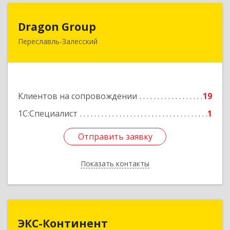
Dragon Group
Dragon Group
Переславль-Залесский
152020, Ярославская обл, Переславль-
Залесский г, Советская ул, дом № 37, оф.304, 307
Подробнее
Клиентов на сопровождении
19
1С:Специалист
1
Отправить заявку
Отправить заявку
Показать контакты
Назад
ЭКС-Континент
ЭКС-Континент