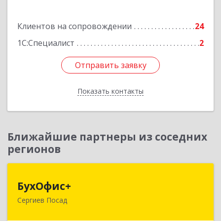
Подробнее
Клиентов на сопровождении
24
1С:Специалист
2
Отправить заявку
Отправить заявку
Показать контакты
Назад
Ближайшие партнеры из соседних
регионов
БухОфис+
БухОфис+
Сергиев Посад
141304, Московская обл, Сергиево-Посадский
р-н, Сергиев Посад г, Воробьевская ул, дом №