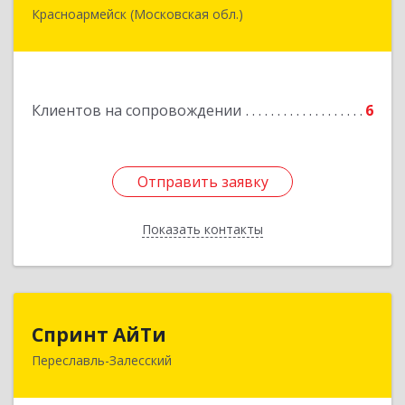
Красноармейск (Московская обл.)
141292, Московская область, Красноармейск,
микрорайон "Северный", дом № 23, кв.79
Подробнее
Клиентов на сопровождении
6
Отправить заявку
Отправить заявку
Показать контакты
Назад
Спринт АйТи
Спринт АйТи
Переславль-Залесский
152025, Ярославская обл, Переславль-
Залесский г, Менделеева ул, дом № 18, кв.7