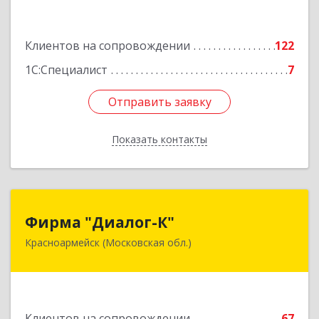
3, этаж 3, оф.1
Подробнее
Клиентов на сопровождении
122
1С:Специалист
7
Отправить заявку
Отправить заявку
Показать контакты
Назад
Фирма "Диалог-К"
Фирма "Диалог-К"
Красноармейск (Московская обл.)
141292, Московская обл, Красноармейск г,
Комсомольская ул, дом № 4, пом.25
Подробнее
Клиентов на сопровождении
67