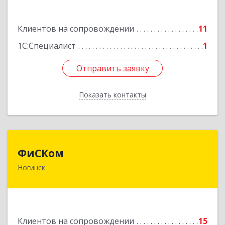
Подробнее
Клиентов на сопровождении
11
1С:Специалист
1
Отправить заявку
Отправить заявку
Показать контакты
Назад
ФиСКом
ФиСКом
Ногинск
142403, Московская обл., г.Ногинск,
ул.Ремесленная, д.1, пом.33
Подробнее
Клиентов на сопровождении
15