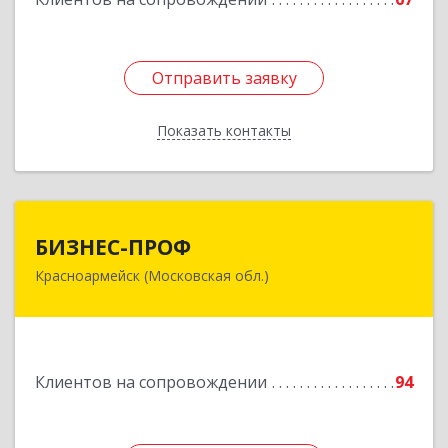
Отправить заявку
Отправить заявку
Показать контакты
Назад
БИЗНЕС-ПРОФ
БИЗНЕС-ПРОФ
Красноармейск (Московская обл.)
141290, Московская обл, Красноармейск г,
Чкалова ул, дом № 8, оф.7
Подробнее
Клиентов на сопровождении
94