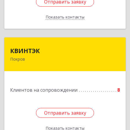
Отправить заявку
Отправить заявку
Показать контакты
Назад
КВИНТЭК
КВИНТЭК
Покров
601122, Владимирская обл, Петушинский р-н,
Покров г, 3 Интернационала ул, дом № 55, кв.9
Подробнее
Клиентов на сопровождении
8
Отправить заявку
Отправить заявку
Показать контакты
Назад