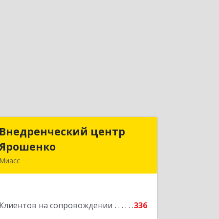
Внедренческий центр
Внедренческий центр
Ярошенко
Ярошенко
Миасс
456300, Челябинская обл, Миасс г,
Романенко ул, дом № 97
Клиентов на сопровождении
336
Подробнее