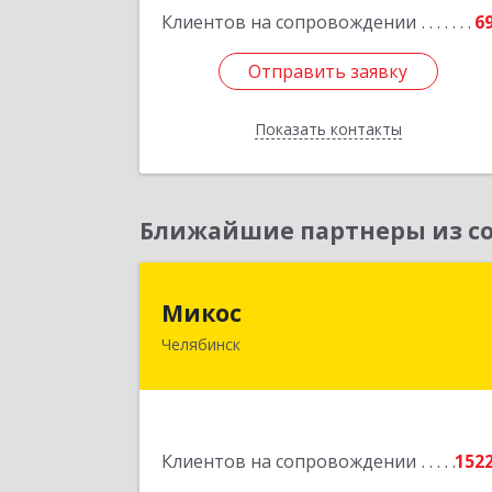
Подробне
Клиентов на сопровождении
6
Отправить заявку
Отправить заявку
Показать контакты
Назад
Ближайшие партнеры из со
Мико
Микос
Челябинск
454126, Челябинская обл, Челябинск г
Энтузиастов ул, дом № 28, корпус А
этаж 
Подробне
Клиентов на сопровождении
152