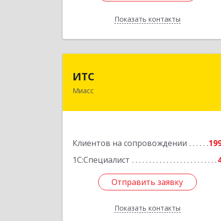
Показать контакты
Назад
ИТ
ИТС
Миасс
456300, Челябинская обл, Миасс г
Романенко ул, дом № 50
Подробне
Клиентов на сопровождении
19
1С:Специалист
Отправить заявку
Отправить заявку
Показать контакты
Назад