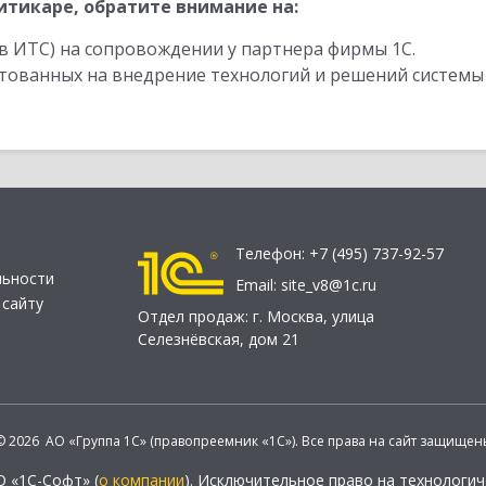
тикаре, обратите внимание на:
в ИТС) на сопровождении у партнера фирмы 1С.
стованных на внедрение технологий и решений системы
Телефон:
+7 (495) 737-92-57
льности
Email:
site_v8@1c.ru
 сайту
Отдел продаж:
г. Москва
,
улица
Селезнёвская, дом 21
© 2026 АО «Группа 1С» (правопреемник «1С»). Все права на сайт защищен
О «1С-Софт» (
о компании
). Исключительное право на технологи