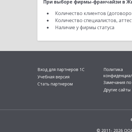
При выборе фирмы-франчайзи в Жи
Количество клиентов (договоро
Количество специалистов, атте
Наличие у фирмы статуса
Вход для партнеров 1С
Политика
конфиденциа
Учебная версия
Замечания по
Стать партнером
Другие сайты
© 2011- 2026 ОО