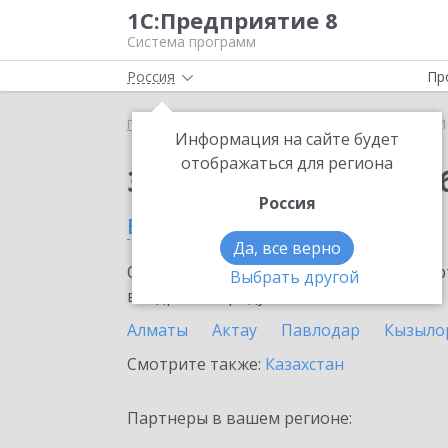
1С:Предприятие 8
Система программ
Россия
Пр
Главная
Сервисы ИТС
1С:Бизнес-обучение
1
Информация на сайте будет
отображаться для региона
Заказать 1С:Бизнес-о
Россия
в Житикаре
Да, все верно
Ознакомьтесь с информационными карт
Выбрать другой
внедрение продукта.
Алматы
Актау
Павлодар
Кызыло
Смотрите также:
Казахстан
Партнеры в вашем регионе: