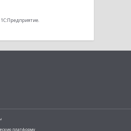
 1С:Предприятие.
ы
ческую платформу