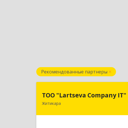
Рекомендованные партнеры
ТОО "Lartseva Company IT
ТОО "Lartseva Company IT"
Житикара
110700, Республика Казахстан
Костанайская область, г. Житикара, 
мкр., дом 10, кв. 