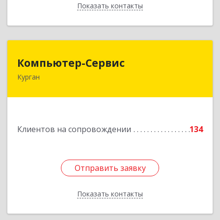
Показать контакты
Назад
Компьютер-Сервис
Компьютер-Сервис
Курган
640022, Курганская обл, Курган г, Василия
Блюхера ул, дом № 30, пом.1
Подробнее
Клиентов на сопровождении
134
Отправить заявку
Отправить заявку
Показать контакты
Назад