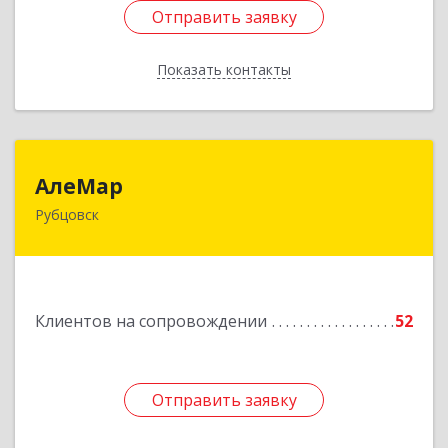
Отправить заявку
Отправить заявку
Показать контакты
Назад
АлеМар
АлеМар
Рубцовск
658210, Алтайский край, Рубцовск г,
Комсомольская ул, дом № 80
Подробнее
Клиентов на сопровождении
52
Отправить заявку
Отправить заявку