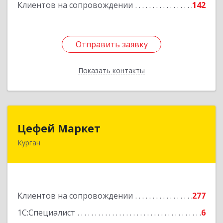
Клиентов на сопровождении
142
Отправить заявку
Отправить заявку
Показать контакты
Назад
Цефей Маркет
Цефей Маркет
Курган
640002, Курганская обл, Курган г, М.Горького
ул, дом № 35/1
Подробнее
Клиентов на сопровождении
277
1С:Специалист
6