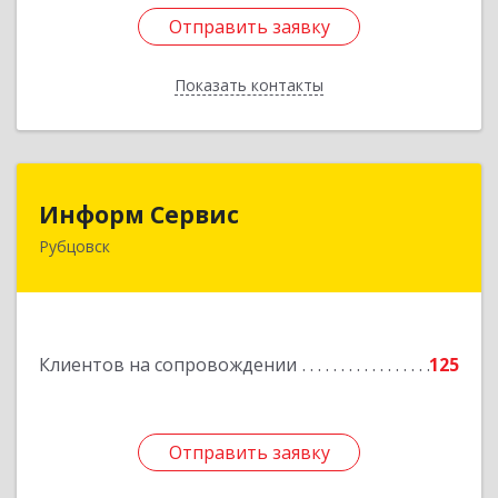
Отправить заявку
Отправить заявку
Показать контакты
Назад
Информ Сервис
Информ Сервис
Рубцовск
658204, Алтайский край, Рубцовск г, Алтайская
ул, дом № 7
Подробнее
Клиентов на сопровождении
125
Отправить заявку
Отправить заявку