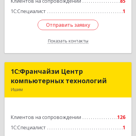
Клиентов на сопровождении
85
1С:Специалист
1
Отправить заявку
Отправить заявку
Показать контакты
Назад
1С:Франчайзи Центр
1С:Франчайзи Центр
компьютерных технологий
компьютерных технологий
Ишим
627750, Тюменская обл, Ишим г, 30 лет ВЛКСМ
ул, дом № 28/2
Клиентов на сопровождении
126
Подробнее
1С:Специалист
1