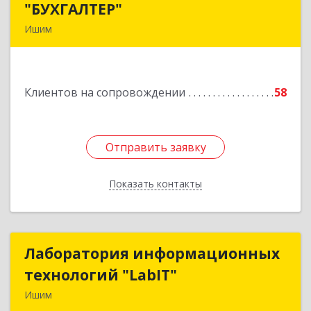
"БУХГАЛТЕР"
"БУХГАЛТЕР"
Ишим
627750, Тюменская обл, Ишим г, Советская ул,
дом № 16
Клиентов на сопровождении
58
Подробнее
Отправить заявку
Отправить заявку
Показать контакты
Назад
Лаборатория информационных
Лаборатория информационных
технологий "LabIT"
технологий "LabIT"
Ишим
627753, Тюменская обл, Ишимский р-н, Ишим г,