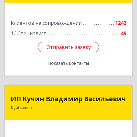
Подробнее
Клиентов на сопровождении
1242
1С:Специалист
49
Отправить заявку
Отправить заявку
Показать контакты
Назад
ИП Кучин Владимир Васильевич
ИП Кучин Владимир Васильевич
Куйбышев
632387, Новосибирская обл, Куйбышев г,
Тургенева ул, дом № 4
Подробнее