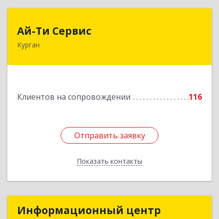
Ай-Ти Сервис
Ай-Ти Сервис
Курган
640032, Курганская обл, г.о. Город Курган,
Курган г, Бажова ул, дом № 49, оф.304
Подробнее
Клиентов на сопровождении
116
Отправить заявку
Отправить заявку
Показать контакты
Назад
Информационный центр
Информационный центр