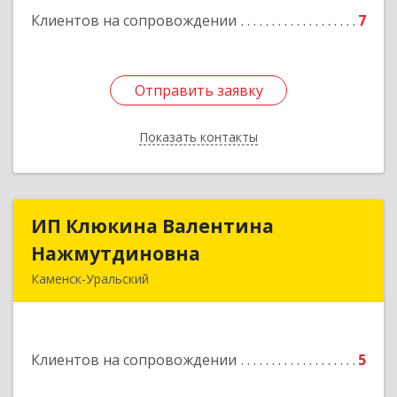
Клиентов на сопровождении
7
Отправить заявку
Отправить заявку
Показать контакты
Назад
ИП Клюкина Валентина
ИП Клюкина Валентина
Нажмутдиновна
Нажмутдиновна
Каменск-Уральский
623404, Свердловская обл, Каменск-Уральский
г, Крылова ул, дом № 19б, оф.2
Клиентов на сопровождении
5
Подробнее