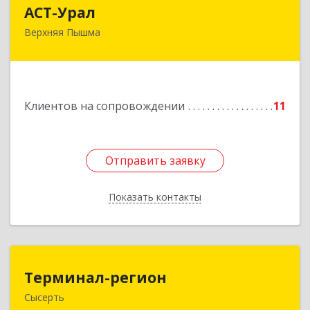
АСТ-Урал
АСТ-Урал
Верхняя Пышма
624090, Свердловская обл, Верхняя Пышма г,
Уральских рабочих ул, дом № 45А - 76
Подробнее
Клиентов на сопровождении
11
Отправить заявку
Отправить заявку
Показать контакты
Назад
Терминал-регион
Терминал-регион
Сысерть
624022, Свердловская обл, Сысертский р-н,