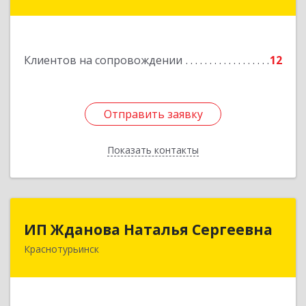
Сысерть г, Ленина ул, дом № 33, оф.209
Подробнее
Клиентов на сопровождении
12
Отправить заявку
Отправить заявку
Показать контакты
Назад
ИП Жданова Наталья Сергеевна
ИП Жданова Наталья Сергеевна
Краснотурьинск
Подробнее