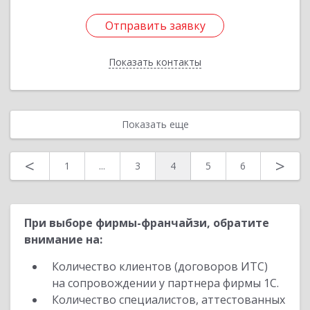
Отправить заявку
Отправить заявку
Показать контакты
Назад
Показать еще
<
>
1
...
3
4
5
6
При выборе фирмы-франчайзи, обратите
внимание на:
Количество клиентов (договоров ИТС)
на сопровождении у партнера фирмы 1С.
Количество специалистов, аттестованных