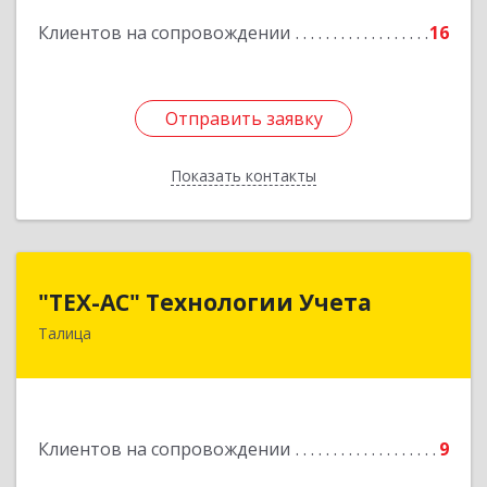
Подробнее
Клиентов на сопровождении
16
Отправить заявку
Отправить заявку
Показать контакты
Назад
"ТЕХ-АС" Технологии Учета
"ТЕХ-АС" Технологии Учета
Талица
623640, Свердловская обл, Талицкий р-н,
Талица г, Ленина ул, дом № 73, пом.9
Подробнее
Клиентов на сопровождении
9