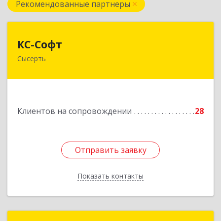
Рекомендованные партнеры
КС-Софт
КС-Софт
Сысерть
624001, Свердловская обл, Сысертский р-н,
Черданцево с, Чапаева ул, дом № 39
Подробнее
Клиентов на сопровождении
28
Отправить заявку
Отправить заявку
Показать контакты
Назад