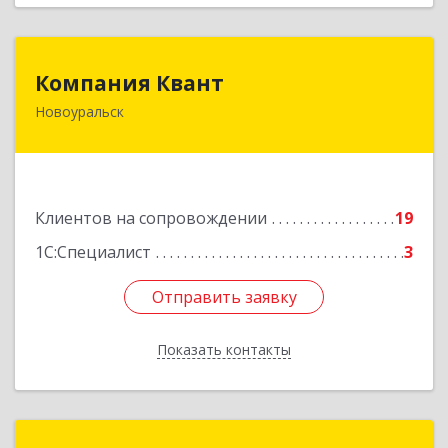
Компания Квант
Компания Квант
Новоуральск
624130, Свердловская обл, Новоуральск г,
Автозаводская ул, дом № 11, кв.3
Подробнее
Клиентов на сопровождении
19
1С:Специалист
3
Отправить заявку
Отправить заявку
Показать контакты
Назад