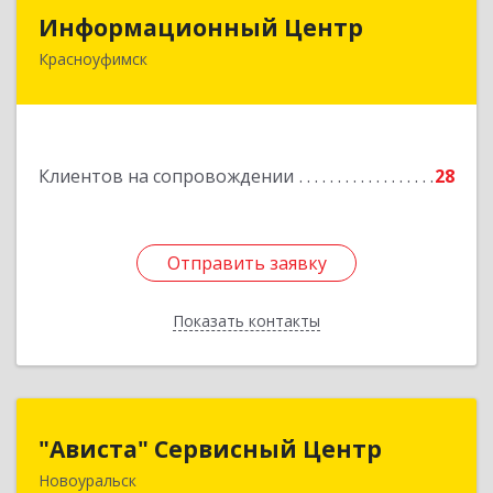
Информационный Центр
Информационный Центр
Красноуфимск
623300, Свердловская обл, Красноуфимск г,
Мизерова ул, дом № 112А
Подробнее
Клиентов на сопровождении
28
Отправить заявку
Отправить заявку
Показать контакты
Назад
"Ависта" Сервисный Центр
"Ависта" Сервисный Центр
Новоуральск
624130, Свердловская обл, Новоуральск г,