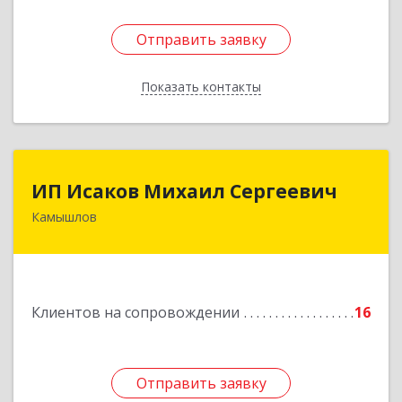
Отправить заявку
Отправить заявку
Показать контакты
Назад
ИП Исаков Михаил Сергеевич
ИП Исаков Михаил Сергеевич
Камышлов
624860, Свердловская обл, Камышлов г, Ленина
ул, дом № 20
Подробнее
Клиентов на сопровождении
16
Отправить заявку
Отправить заявку