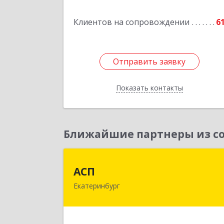
Подробне
Клиентов на сопровождении
6
Отправить заявку
Отправить заявку
Показать контакты
Назад
Ближайшие партнеры из со
АС
АСП
Екатеринбург
620075, Свердловская обл
Екатеринбург г, Карла Либкнехта ул
строение 22, оф.52