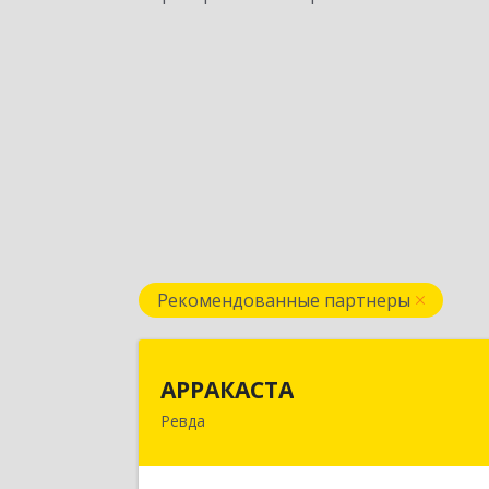
Рекомендованные партнеры
АРРАКАСТ
АРРАКАСТА
Ревда
623286, Свердловская обл, Ревда г
Азина ул, Здание № 83, оф.