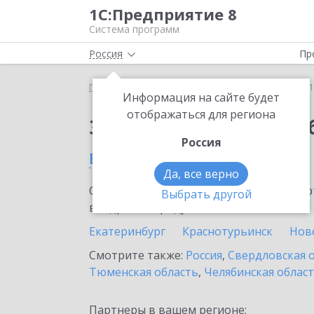
1С:Предприятие 8
Система программ
Россия
Пр
Главная
Сервисы ИТС
1С:Бизнес-обучение
1
Информация на сайте будет
отображаться для региона
Заказать 1С:Бизнес-о
Россия
в Ревде
Да, все верно
Ознакомьтесь с информационными карт
Выбрать другой
внедрение продукта.
Екатеринбург
Краснотурьинск
Нов
Смотрите также:
Россия
,
Свердловская 
Тюменская область
,
Челябинская облас
Партнеры в вашем регионе: