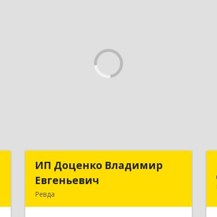
А
ИП Доценко Владимир
ИП Доценко Владимир
Евгеньевич
Евгеньевич
,
Ревда
3
623281, Свердловская обл, Ревда г,
Карла Либкнехта ул, дом № 35, кв.31