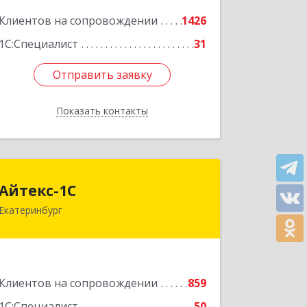
Подробнее
Клиентов на сопровождении
1426
1С:Специалист
31
Отправить заявку
Отправить заявку
Показать контакты
Назад
Айтекс-1С
Айтекс-1С
Екатеринбург
620041, Свердловская обл,
Екатеринбург г, Маяковского ул, дом
№ 25А, оф.1206
Подробнее
Клиентов на сопровождении
859
1С:Специалист
50