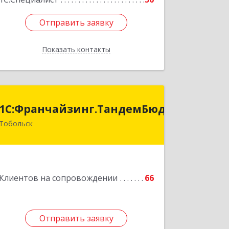
Отправить заявку
Отправить заявку
Показать контакты
Назад
анчайзинг.ТандемБюджет
1С:Франчайзинг.ТандемБюджет
Тобольск
Подробнее
Клиентов на сопровождении
66
Отправить заявку
Отправить заявку