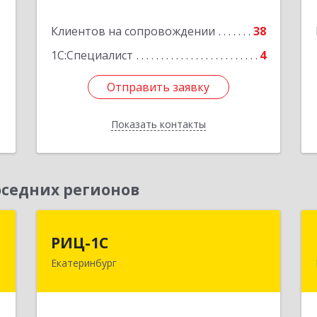
е
1
Клиентов на сопровождении
38
Подробнее
1С:Специалист
4
Отправить заявку
Отправить заявку
Показать контакты
Назад
седних регионов
П
РИЦ-1С
РИЦ-1С
Екатеринбург
,
620102, Свердловская обл,
,
Екатеринбург г, Фурманова ул, дом №
1
124