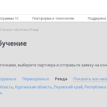
ограммы 1С
Платформа и технологии
Поддержка 
С:Бизнес-обучение в Ревде
бучение
очками, выберите партнёра и отправьте заявку на ко
оуральск
Первоуральск
Ревда
Показать все на
область
,
Курганская область
,
Пермский край
,
Республика
ть