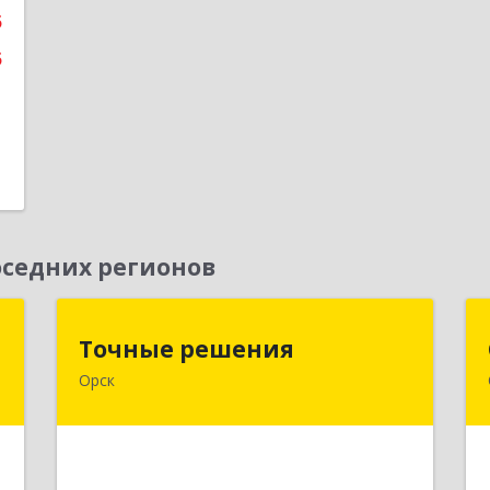
5
е
5
седних регионов
"
Точные решения
Точные решения
Орск
,
462403, Оренбургская обл, Орск г,
,
Краматорская ул, дом № 2Б, пом.3,
6
этаж 1, офис 2