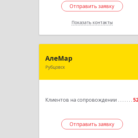
Отправить заявку
Отправить заявку
Показать контакты
Назад
АлеМа
АлеМар
Рубцовск
658210, Алтайский край, Рубцовск г
Комсомольская ул, дом № 8
Подробне
Клиентов на сопровождении
5
Отправить заявку
Отправить заявку