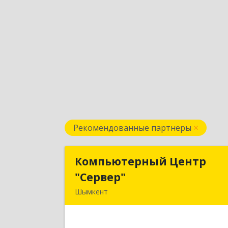
Рекомендованные партнеры
Компьютерный Центр
Компьютерный Цент
"Сервер"
"Сервер
Шымкент
Казахстан, 160000, г. Шымкент, ул
Казыбек-Би, д.