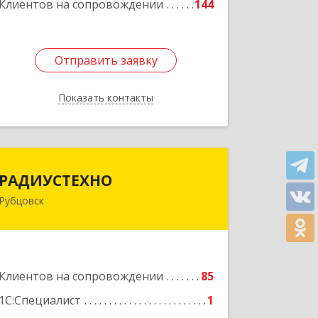
Клиентов на сопровождении
144
Отправить заявку
Отправить заявку
Показать контакты
Назад
РАДИУСТЕХНО
РАДИУСТЕХНО
Рубцовск
658225, Алтайский край, Рубцовск г,
Ленина пр-кт, дом № 206, оф.427
Подробнее
Клиентов на сопровождении
85
1С:Специалист
1