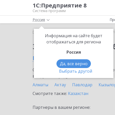
1С:Предприятие 8
Система программ
Россия
Пр
Главная
Сервисы ИТС
1С:Бизнес-обучение
1
Информация на сайте будет
отображаться для региона
Заказать 1С:Бизнес-о
Россия
в Шымкенте
Да, все верно
Ознакомьтесь с информационными карт
Выбрать другой
внедрение продукта.
Алматы
Актау
Павлодар
Кызыло
Смотрите также:
Казахстан
Партнеры в вашем регионе: