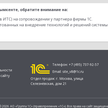
мкенте, обратите внимание на:
в ИТС) на сопровождении у партнера фирмы 1С.
стованных на внедрение технологий и решений системы
Телефон:
+7 (495) 737-92-57
льности
Email:
site_v8@1c.ru
 сайту
Отдел продаж:
г. Москва
,
улица
Селезнёвская, дом 21
© 2026 АО «Группа 1С» (правопреемник «1С»). Все права на сайт защищен