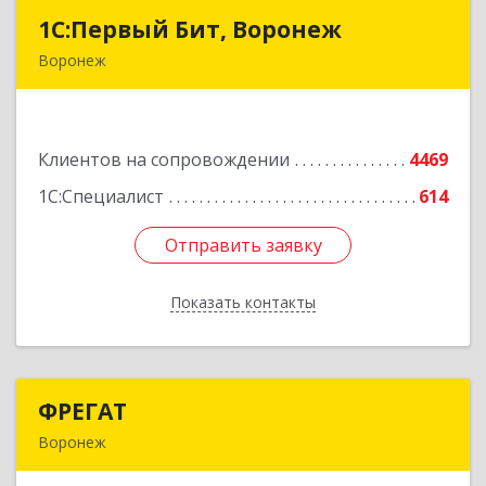
1С:Первый Бит, Воронеж
1С:Первый Бит, Воронеж
Воронеж
394006, Воронежская обл, Воронеж г, 20-летия
Октября ул, дом № 119, оф.711
Подробнее
Клиентов на сопровождении
4469
1С:Специалист
614
Отправить заявку
Отправить заявку
Показать контакты
Назад
ФРЕГАТ
ФРЕГАТ
Воронеж
394006, Воронежская обл, Воронеж г,