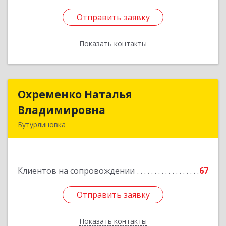
Отправить заявку
Отправить заявку
Показать контакты
Назад
Охременко Наталья
Охременко Наталья
Владимировна
Владимировна
Бутурлиновка
Подробнее
Клиентов на сопровождении
67
Отправить заявку
Отправить заявку
Показать контакты
Назад