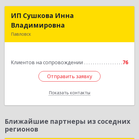
ИП Сушкова Инна
ИП Сушкова Инна
Владимировна
Владимировна
Павловск
396420, Воронежская обл, Павловский р-н,
Павловск г, Цветочная ул, дом № 4/2
Подробнее
Клиентов на сопровождении
76
Отправить заявку
Отправить заявку
Показать контакты
Назад
Ближайшие партнеры из соседних
регионов