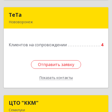
ТеТа
ТеТа
Нововоронеж
396 073, Нововоронеж г, а/я, дом № 30
Подробнее
Клиентов на сопровождении
4
Отправить заявку
Отправить заявку
Показать контакты
Назад
ЦТО "ККМ"
ЦТО "ККМ"
Семилуки