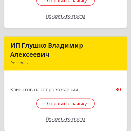
Отправить заявку
Отправить заявку
Показать контакты
Назад
ИП Глушко Владимир
ИП Глушко Владимир
Алексеевич
Алексеевич
Россошь
396650, Воронежская обл, Россошанский р-н,
Россошь г,ул Октябрьская 76 Г
Подробнее
Клиентов на сопровождении
30
Отправить заявку
Отправить заявку
Показать контакты
Назад