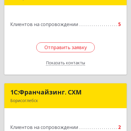
Подробнее
Клиентов на сопровождении
5
Отправить заявку
Отправить заявку
Показать контакты
Назад
1С:Франчайзинг. СХМ
1С:Франчайзинг. СХМ
Борисоглебск
397165, Воронежская обл, Борисоглебский р-н,
Борисоглебск г, Матросовская ул, дом № 127
Подробнее
Клиентов на сопровождении
2