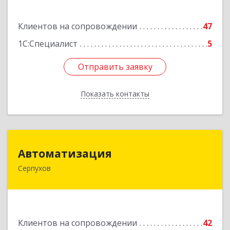
Подробнее
Клиентов на сопровождении
47
1С:Специалист
5
Отправить заявку
Отправить заявку
Показать контакты
Назад
Автоматизация
Автоматизация
Серпухов
142205, Московская обл, Серпухов г,
Комсомольская ул, дом № 4а, кв.136
Подробнее
Клиентов на сопровождении
42