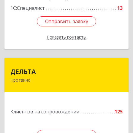
1С:Специалист
13
Отправить заявку
Отправить заявку
Показать контакты
Назад
ДЕЛЬТА
ДЕЛЬТА
Протвино
142281, Московская обл, Протвино г,
Кременковское ш, дом № 9А
Подробнее
Клиентов на сопровождении
125