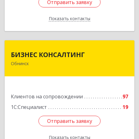
Отправить заявку
Отправить заявку
Показать контакты
Назад
БИЗНЕС КОНСАЛТИНГ
БИЗНЕС КОНСАЛТИНГ
Обнинск
249032, Калужская обл, Обнинск г, Курчатова ул,
дом № 27/2, пом.281
Подробнее
Клиентов на сопровождении
97
1С:Специалист
19
Отправить заявку
Отправить заявку
Показать контакты
Назад