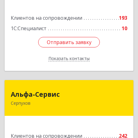
Подробнее
Клиентов на сопровождении
193
1С:Специалист
10
Отправить заявку
Отправить заявку
Показать контакты
Назад
Альфа-Сервис
Альфа-Сервис
Серпухов
142200, Московская обл, Серпухов г,
Красноармейская ул, дом № 35/60
Подробнее
Клиентов на сопровождении
242