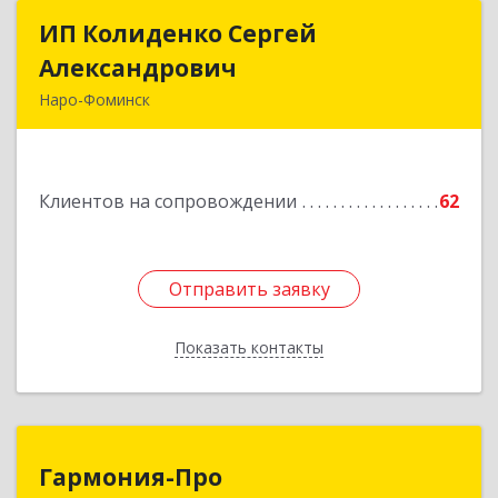
ИП Колиденко Сергей
ИП Колиденко Сергей
Александрович
Александрович
Наро-Фоминск
143300, Московская обл, Наро-Фоминский р-н,
Наро-Фоминск г, Маршала Жукова Г.К. ул, дом
№ 14-92
Клиентов на сопровождении
62
Подробнее
Отправить заявку
Отправить заявку
Показать контакты
Назад
Гармония-Про
Гармония-Про