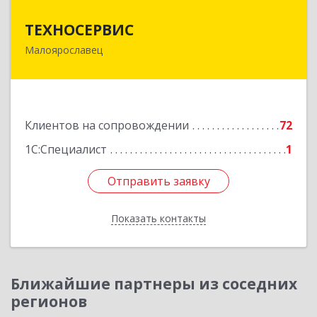
ТЕХНОСЕРВИС
ТЕХНОСЕРВИС
Малоярославец
249094, Калужская обл, Малоярославецкий р-н,
Малоярославец г, Зеленая ул, дом № 2а
Подробнее
Клиентов на сопровождении
72
1С:Специалист
1
Отправить заявку
Отправить заявку
Показать контакты
Назад
Ближайшие партнеры из соседних
регионов