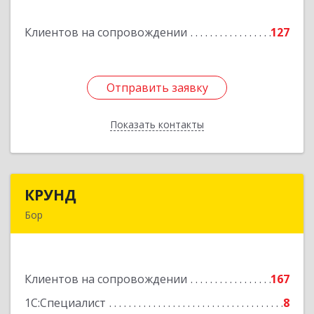
Клиентов на сопровождении
127
Подробнее
Отправить заявку
Отправить заявку
Показать контакты
Назад
КРУНД
КРУНД
Бор
606440, Нижегородская обл, Бор г,
Профсоюзная ул, дом № 6
Клиентов на сопровождении
167
Подробнее
1С:Специалист
8