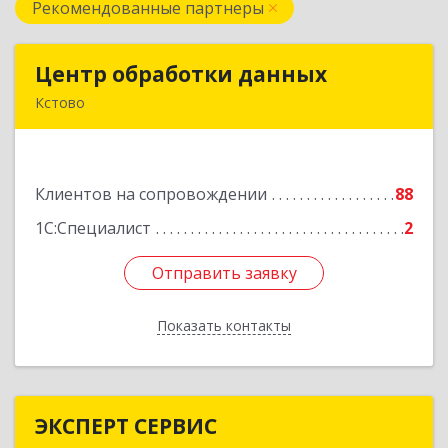
Рекомендованные партнеры
Центр обработки данных
Центр обработки данных
Кстово
607650, Нижегородская обл, Кстово г, Победы
пр-кт, дом № 14
Клиентов на сопровождении
88
Подробнее
1С:Специалист
2
Отправить заявку
Отправить заявку
Показать контакты
Назад
ЭКСПЕРТ СЕРВИС
ЭКСПЕРТ СЕРВИС