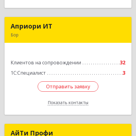
Априори ИТ
Априори ИТ
Бор
606446, Нижегородская обл, Бор г, Красногорка
м-н, дом № 23, корпус 1, кв.11
Клиентов на сопровождении
32
Подробнее
1С:Специалист
3
Отправить заявку
Отправить заявку
Показать контакты
Назад
АйТи Профи
АйТи Профи