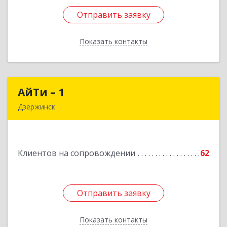
Отправить заявку
Отправить заявку
Показать контакты
Назад
АйТи – 1
АйТи – 1
Дзержинск
606015, Нижегородская обл, Дзержинск г,
Ленина пр-кт, дом № 8, кв.20
Клиентов на сопровождении
62
Подробнее
Отправить заявку
Отправить заявку
Показать контакты
Назад