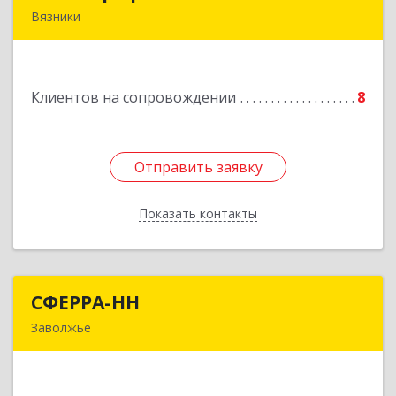
Вязники
Подробнее
Клиентов на сопровождении
8
Отправить заявку
Отправить заявку
Показать контакты
Назад
СФЕРРА-НН
СФЕРРА-НН
Заволжье
Подробнее