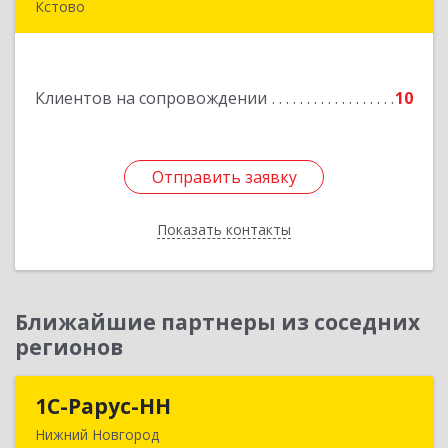
Кстово
Подробнее
Клиентов на сопровождении
10
Отправить заявку
Отправить заявку
Показать контакты
Назад
Ближайшие партнеры из соседних
регионов
1С-Рарус-НН
1С-Рарус-НН
Нижний Новгород