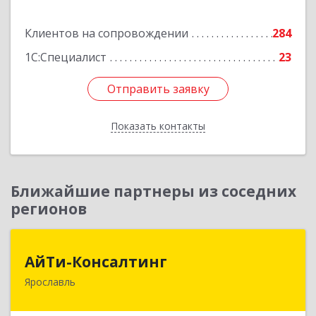
Подробнее
Клиентов на сопровождении
284
1С:Специалист
23
Отправить заявку
Отправить заявку
Показать контакты
Назад
Ближайшие партнеры из соседних
регионов
АйТи-Консалтинг
АйТи-Консалтинг
Ярославль
150007, Ярославская обл, Ярославль г, Урочская
ул, дом № 19, пом.28