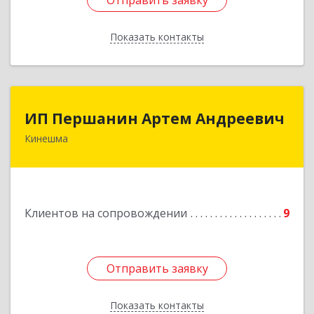
Отправить заявку
Отправить заявку
Показать контакты
Назад
ИП Першанин Артем Андреевич
ИП Першанин Артем Андреевич
Кинешма
Подробнее
Клиентов на сопровождении
9
Отправить заявку
Отправить заявку
Показать контакты
Назад