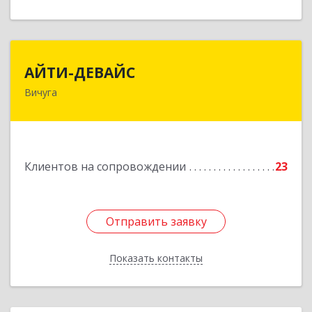
АЙТИ-ДЕВАЙС
АЙТИ-ДЕВАЙС
Вичуга
155334, Ивановская обл, г.о. Вичуга, Вичуга г,
Бисирихинская ул, Здание № 81
Подробнее
Клиентов на сопровождении
23
Отправить заявку
Отправить заявку
Показать контакты
Назад