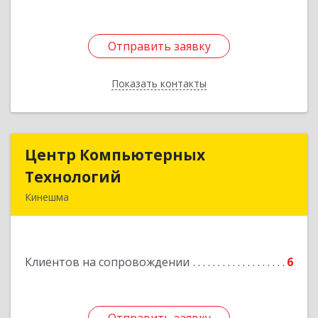
Отправить заявку
Отправить заявку
Показать контакты
Назад
Центр Компьютерных
Центр Компьютерных
Технологий
Технологий
Кинешма
155800, Ивановская обл, Кинешма г, Вичугская
ул, дом № 106
Клиентов на сопровождении
6
Подробнее