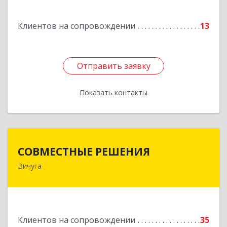
Клиентов на сопровождении
13
Отправить заявку
Отправить заявку
Показать контакты
Назад
СОВМЕСТНЫЕ РЕШЕНИЯ
СОВМЕСТНЫЕ РЕШЕНИЯ
Вичуга
155331, Ивановская обл, Вичугский р-н, Вичуга
г, Большая Пролетарская ул, дом № 16
Подробнее
Клиентов на сопровождении
35