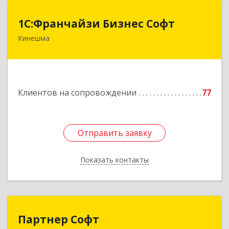
1С:Франчайзи Бизнес Софт
1С:Франчайзи Бизнес Софт
Кинешма
155800, Ивановская обл, Кинешма г, Жуковская
ул, дом № 10
Подробнее
Клиентов на сопровождении
77
Отправить заявку
Отправить заявку
Показать контакты
Назад
Партнер Софт
Партнер Софт