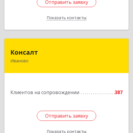
Отправить заявку
Отправить заявку
Показать контакты
Назад
Консалт
Консалт
Иваново
153000, Ивановская обл, Иваново г, Жарова ул,
дом № 3, оф.7001
Подробнее
Клиентов на сопровождении
387
Отправить заявку
Отправить заявку
Показать контакты
Назад