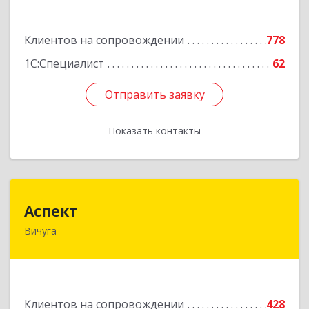
Подробнее
Клиентов на сопровождении
778
1С:Специалист
62
Отправить заявку
Отправить заявку
Показать контакты
Назад
Аспект
Аспект
Вичуга
155331, Ивановская обл, Вичугский р-н, Вичуга
г, 50 лет Октября ул, дом № 6, этаж 2, пом.9
Подробнее
Клиентов на сопровождении
428