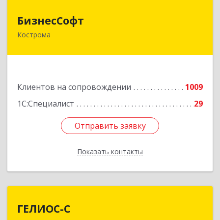
БизнесСофт
БизнесСофт
Кострома
156016, Костромская обл, Кострома г,
Профсоюзная ул, дом № 14а, пом.1, каб. 3
Подробнее
Клиентов на сопровождении
1009
1С:Специалист
29
Отправить заявку
Отправить заявку
Показать контакты
Назад
ГЕЛИОС-С
ГЕЛИОС-С