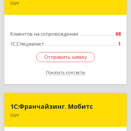
Шуя
155900, Ивановская обл, Шуйский р-н, Шуя г,
Васильевская ул, дом № 6, оф.2
Подробнее
Клиентов на сопровождении
68
1С:Специалист
1
Отправить заявку
Отправить заявку
Показать контакты
Назад
1С:Франчайзинг. Мобитс
1С:Франчайзинг. Мобитс
Шуя
Подробнее