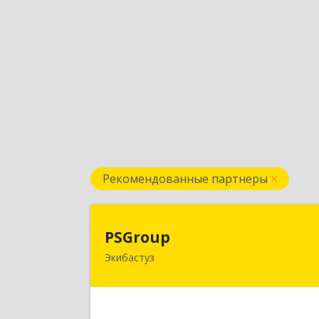
Рекомендованные партнеры
PSGrou
PSGroup
Экибастуз
КАЗАХСТАН, 141200, Павлодарска
обл., Экибастуз г., Горняков, дом № 14
к.8