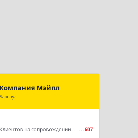
Компания Мэйпл
Компания Мэйпл
Барнаул
656038, Алтайский край, Барнаул г,
Комсомольский пр-кт, дом № 112
Подробнее
Клиентов на сопровождении
607