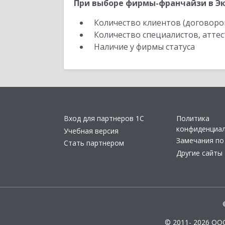
При выборе фирмы-франчайзи в Эк
Количество клиентов (договоро
Количество специалистов, атте
Наличие у фирмы статуса
Вход для партнеров 1С
Политика
конфиденциа
Учебная версия
Замечания по
Стать партнером
Другие сайты
© 2011- 2026 ОО