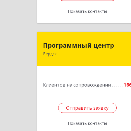
Показать контакты
Назад
Программный цент
Программный центр
Бердск
633004, Новосибирская обл, Бердск г
Химзаводская ул, дом № 9/
Подробне
Клиентов на сопровождении
16
Отправить заявку
Отправить заявку
Показать контакты
Назад