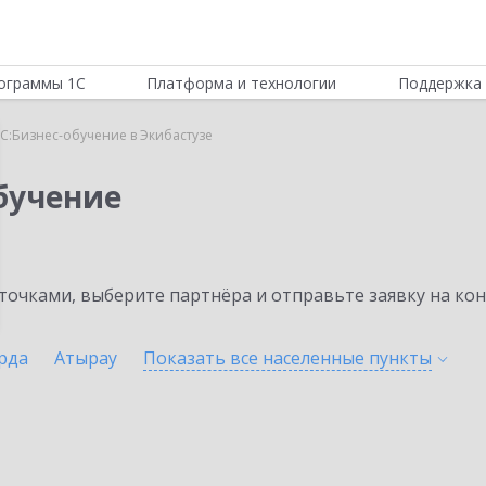
ограммы 1С
Платформа и технологии
Поддержка 
С:Бизнес-обучение в Экибастузе
бучение
очками, выберите партнёра и отправьте заявку на ко
рда
Атырау
Показать все населенные
пункты