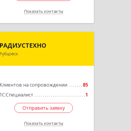
Показать контакты
Назад
РАДИУСТЕХНО
РАДИУСТЕХНО
Рубцовск
658225, Алтайский край, Рубцовск г,
Ленина пр-кт, дом № 206, оф.427
Подробнее
Клиентов на сопровождении
85
1С:Специалист
1
Отправить заявку
Отправить заявку
Показать контакты
Назад