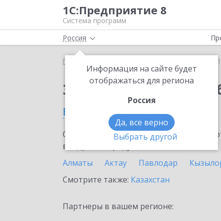
1С:Предприятие 8
Система программ
Россия
Пр
Главная
Сервисы ИТС
1С:Бизнес-обучение
1
Информация на сайте будет
отображаться для региона
Заказать 1С:Бизнес-о
Россия
в Экибастузе
Да, все верно
Ознакомьтесь с информационными карт
Выбрать другой
внедрение продукта.
Алматы
Актау
Павлодар
Кызыло
Смотрите также:
Казахстан
Партнеры в вашем регионе: