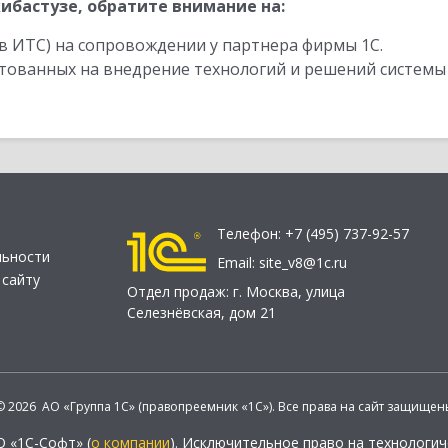
ибастузе, обратите внимание на:
в ИТС) на сопровождении у партнера фирмы 1С.
стованных на внедрение технологий и решений системы
Телефон:
+7 (495) 737-92-57
льности
Email:
site_v8@1c.ru
 сайту
Отдел продаж:
г. Москва
,
улица
Селезнёвская, дом 21
© 2026 АО «Группа 1С» (правопреемник «1С»). Все права на сайт защищен
О «1С-Софт» (
о компании
). Исключительное право на технологи