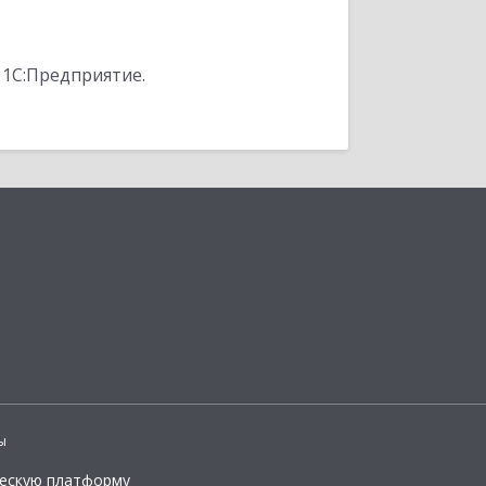
 1С:Предприятие.
ы
ческую платформу