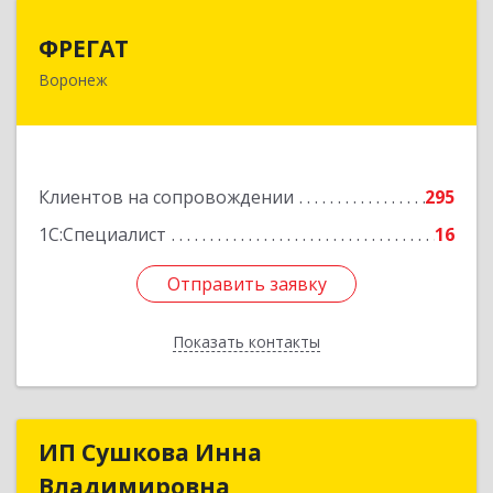
ФРЕГАТ
ФРЕГАТ
Воронеж
394006, Воронежская обл, Воронеж г,
Бахметьева ул, дом № 2Б, пом.I, офис 220
Подробнее
Клиентов на сопровождении
295
1С:Специалист
16
Отправить заявку
Отправить заявку
Показать контакты
Назад
ИП Сушкова Инна
ИП Сушкова Инна
Владимировна
Владимировна