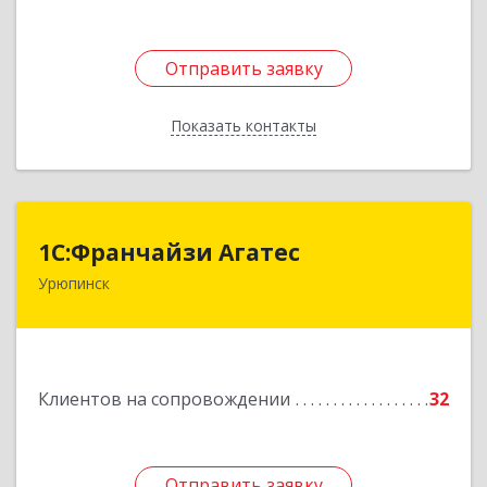
Отправить заявку
Отправить заявку
Показать контакты
Назад
1С:Франчайзи Агатес
1С:Франчайзи Агатес
Урюпинск
403113, Волгоградская обл, Урюпинск г, Ленина
пр-кт, дом № 90а
Подробнее
Клиентов на сопровождении
32
Отправить заявку
Отправить заявку