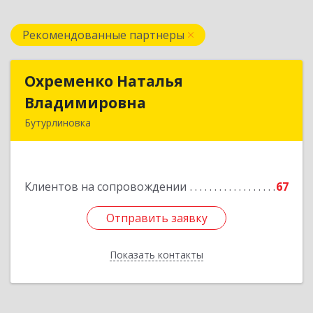
Рекомендованные партнеры
Охременко Наталья
Охременко Наталья
Владимировна
Владимировна
Бутурлиновка
Подробнее
Клиентов на сопровождении
67
Отправить заявку
Отправить заявку
Показать контакты
Назад