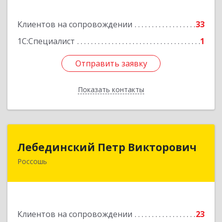
Подробнее
Клиентов на сопровождении
33
1С:Специалист
1
Отправить заявку
Отправить заявку
Показать контакты
Назад
Лебединский Петр Викторович
Лебединский Петр Викторович
Россошь
396650, Воронежская обл., г. Россошь, пер.
Крамского 11
Подробнее
Клиентов на сопровождении
23