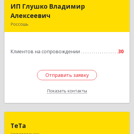
ИП Глушко Владимир
ИП Глушко Владимир
Алексеевич
Алексеевич
Россошь
396650, Воронежская обл, Россошанский р-н,
Россошь г,ул Октябрьская 76 Г
Клиентов на сопровождении
30
Подробнее
Отправить заявку
Отправить заявку
Показать контакты
Назад
ТеТа
ТеТа