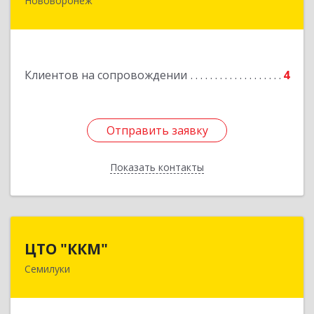
Нововоронеж
396 073, Нововоронеж г, а/я, дом № 30
Подробнее
Клиентов на сопровождении
4
Отправить заявку
Отправить заявку
Показать контакты
Назад
ЦТО "ККМ"
ЦТО "ККМ"
Семилуки
Подробнее