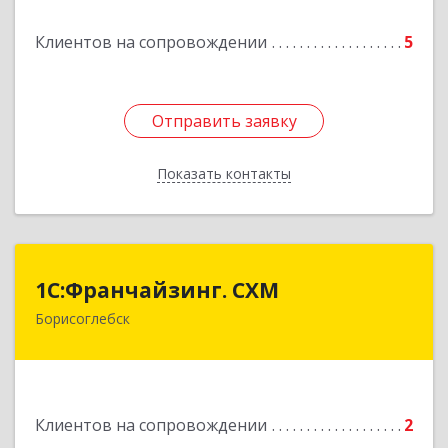
Клиентов на сопровождении
5
Отправить заявку
Отправить заявку
Показать контакты
Назад
1С:Франчайзинг. СХМ
1С:Франчайзинг. СХМ
Борисоглебск
397165, Воронежская обл, Борисоглебский р-н,
Борисоглебск г, Матросовская ул, дом № 127
Подробнее
Клиентов на сопровождении
2