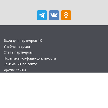
Вход для партнеров 1С
Учебная версия
Стать партнером
Политика конфиденциальности
Замечания по сайту
Другие сайты
Телефон:
+7 (495) 737-92-57
Email:
site_v8@1c.ru
Отдел продаж:
г. Москва
,
улица Селезнёвская, дом 21