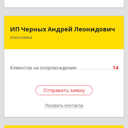
ИП Черных Андрей Леонидович
ИП Черных Андрей Леонидович
Алексеевка
309850, Белгородская обл, Алексеевский р-н,
Алексеевка г, Совхозная ул, дом № 23, кв.2
Подробнее
Клиентов на сопровождении
14
Отправить заявку
Отправить заявку
Показать контакты
Назад