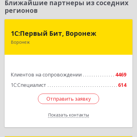
Ближайшие партнеры из соседних
регионов
1С:Первый Бит, Воронеж
1С:Первый Бит, Воронеж
Воронеж
394006, Воронежская обл, Воронеж г, 20-летия
Октября ул, дом № 119, оф.711
Подробнее
Клиентов на сопровождении
4469
1С:Специалист
614
Отправить заявку
Отправить заявку
Показать контакты
Назад