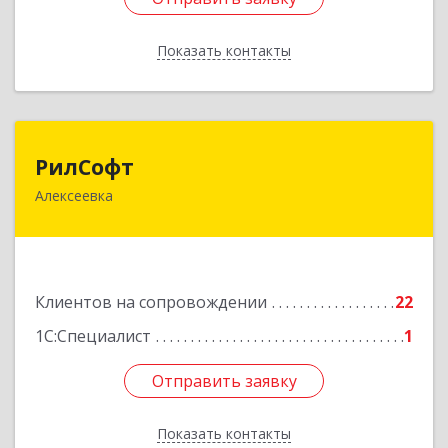
Показать контакты
Назад
РилСофт
РилСофт
Алексеевка
309850, Белгородская обл, Алексеевский р-н,
Алексеевка г, 1-й Мостовой пер, дом № 5А
Подробнее
Клиентов на сопровождении
22
1С:Специалист
1
Отправить заявку
Отправить заявку
Показать контакты
Назад