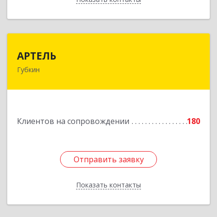
АРТЕЛЬ
АРТЕЛЬ
Губкин
309181, Белгородская обл, Губкинский р-н,
Губкин г, Мира ул, дом № 20, оф.506
Подробнее
Клиентов на сопровождении
180
Отправить заявку
Отправить заявку
Показать контакты
Назад