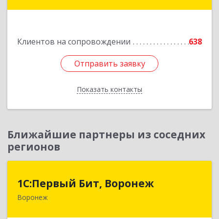
Лесной мкр, дом № 3, оф.103
Подробнее
Клиентов на сопровождении
638
Отправить заявку
Отправить заявку
Показать контакты
Назад
Ближайшие партнеры из соседних
регионов
1С:Первый Бит, Воронеж
1С:Первый Бит, Воронеж
Воронеж
394006, Воронежская обл, Воронеж г, 20-летия
Октября ул, дом № 119, оф.711