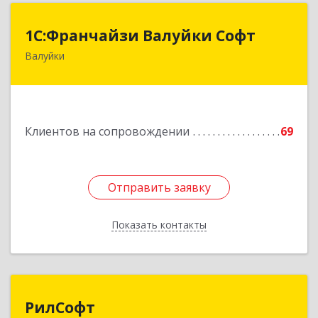
1С:Франчайзи Валуйки Софт
1С:Франчайзи Валуйки Софт
Валуйки
309996, Белгородская обл, Валуйки г, Горького,
дом № 21, кв.21
Подробнее
Клиентов на сопровождении
69
Отправить заявку
Отправить заявку
Показать контакты
Назад
РилСофт
РилСофт