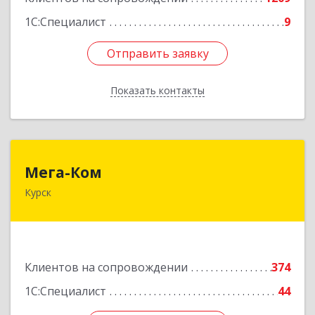
1С:Специалист
9
Отправить заявку
Отправить заявку
Показать контакты
Назад
Мега-Ком
Мега-Ком
Курск
305001, Курская обл, Курск г, Красной Армии ул,
дом № 23 А
Подробнее
Клиентов на сопровождении
374
1С:Специалист
44