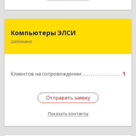
Компьютеры ЭЛСИ
Компьютеры ЭЛСИ
Шебекино
309290, Белгородская обл, Шебекино,
ул.Ленина , д.12
Подробнее
Клиентов на сопровождении
1
Отправить заявку
Отправить заявку
Показать контакты
Назад