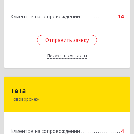
Подробнее
Клиентов на сопровождении
14
Отправить заявку
Отправить заявку
Показать контакты
Назад
ТеТа
ТеТа
Нововоронеж
396 073, Нововоронеж г, а/я, дом № 30
Подробнее
Клиентов на сопровождении
4