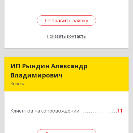
Отправить заявку
Отправить заявку
Показать контакты
Назад
ИП Рындин Александр
ИП Рындин Александр
Владимирович
Владимирович
Короча
309 201, Белгородская обл, Корочанский р-н,
Дальняя Игуменка с, Кураковка ул, дом № 76
Клиентов на сопровождении
11
Подробнее