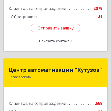
Подробнее
Клиентов на сопровождении
2079
1С:Специалист
41
Отправить заявку
Отправить заявку
Показать контакты
Назад
Центр автоматизации "Кутузов"
Центр автоматизации "Кутузов"
Севастополь
299011, Севастополь г, Генерала Петрова ул,
дом № 20, корпус 1, оф.1
Подробнее
Клиентов на сопровождении
669