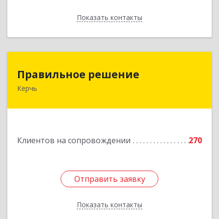
Показать контакты
Назад
Правильное решение
Правильное решение
Керчь
298330, Крым Респ, Керчь г, Адмиралтейский
проезд, дом № 1
Подробнее
Клиентов на сопровождении
270
Отправить заявку
Отправить заявку
Показать контакты
Назад