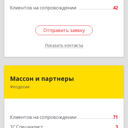
Клиентов на сопровождении
42
Отправить заявку
Отправить заявку
Показать контакты
Назад
Массон и партнеры
Массон и партнеры
Феодосия
298112, Крым Респ, Феодосия г, Крымская ул,
дом № 31
Подробнее
Клиентов на сопровождении
71
1С:Специалист
3