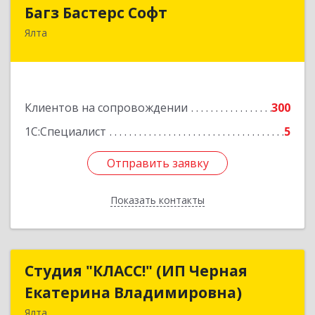
Багз Бастерс Софт
Багз Бастерс Софт
Ялта
298603, Крым Респ, Ялта г, Свердлова ул, дом №
34
Подробнее
Клиентов на сопровождении
300
1С:Специалист
5
Отправить заявку
Отправить заявку
Показать контакты
Назад
Студия "КЛАСС!" (ИП Черная
Студия "КЛАСС!" (ИП Черная
Екатерина Владимировна)
Екатерина Владимировна)
Ялта