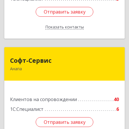
Отправить заявку
Отправить заявку
Показать контакты
Назад
Софт-Сервис
Софт-Сервис
Анапа
353440, Краснодарский край, Анапский р-н,
Анапа г, Владимирская ул, дом № 140, кв.93
Подробнее
Клиентов на сопровождении
40
1С:Специалист
6
Отправить заявку
Отправить заявку