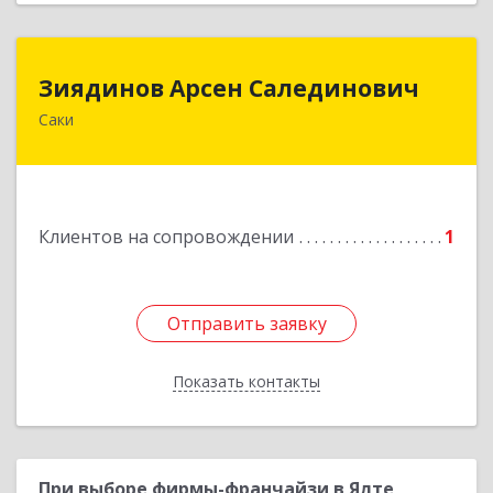
Зиядинов Арсен Салединович
Зиядинов Арсен Салединович
Саки
г.Саки, Интернациональная, 5/2, кв.1
Подробнее
Клиентов на сопровождении
1
Отправить заявку
Отправить заявку
Показать контакты
Назад
При выборе фирмы-франчайзи в Ялте,