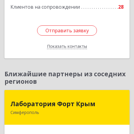
Клиентов на сопровождении
28
Отправить заявку
Отправить заявку
Показать контакты
Назад
Ближайшие партнеры из соседних
регионов
Лаборатория Форт Крым
Лаборатория Форт Крым
Симферополь
295034, Крым Респ, Симферополь г, Киевская
ул, дом № 79, оф.902