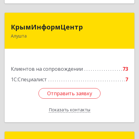
КрымИнформЦентр
КрымИнформЦентр
Алушта
298500, Крым Респ, Алушта г, Горького ул, дом
№ 34А, оф.7
Подробнее
Клиентов на сопровождении
73
1С:Специалист
7
Отправить заявку
Отправить заявку
Показать контакты
Назад