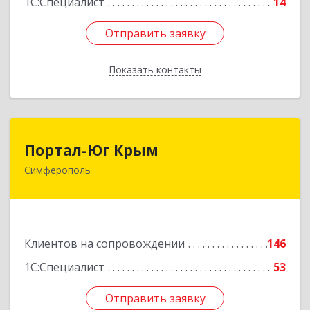
1С:Специалист
14
Отправить заявку
Отправить заявку
Показать контакты
Назад
Портал-Юг Крым
Портал-Юг Крым
Симферополь
295015, Крым Респ, Симферополь г, Козлова ул,
дом № 27
Подробнее
Клиентов на сопровождении
146
1С:Специалист
53
Отправить заявку
Отправить заявку