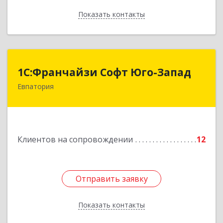
Показать контакты
Назад
1С:Франчайзи Софт Юго-Запад
1С:Франчайзи Софт Юго-Запад
Евпатория
297407, Крым Респ, Евпатория г, Победы пр-кт,
дом № 13, кв.45
Подробнее
Клиентов на сопровождении
12
Отправить заявку
Отправить заявку
Показать контакты
Назад