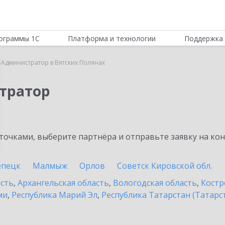
ограммы 1С
Платформа и технологии
Поддержка 
-Администратор в Вятских Полянах
тратор
очками, выберите партнёра и отправьте заявку на ко
епецк
Малмыж
Орлов
Советск Кировской обл.
асть
,
Архангельская область
,
Вологодская область
,
Костр
ми
,
Республика Марий Эл
,
Республика Татарстан (Татарс