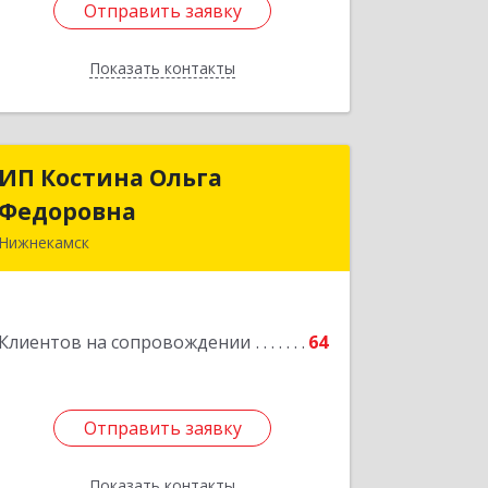
Отправить заявку
Отправить заявку
Показать контакты
Назад
ИП Костина Ольга
ИП Костина Ольга
Федоровна
Федоровна
Нижнекамск
Подробнее
Клиентов на сопровождении
64
Отправить заявку
Отправить заявку
Показать контакты
Назад