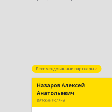
Рекомендованные партнеры
Назаров Алексей
Назаров Алексе
Анатольевич
Анатольеви
Вятские Поляны
612964,Кировская обл,город Вятски
Поляны г.о.,Вятские Поляны г,Киров