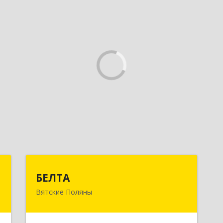
й
БЕЛТА
БЕЛТА
ч
Вятские Поляны
612960, Кировская обл, Вятские
Поляны г, Тойменка ул, дом № 8Г
е
а