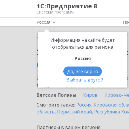
1С:Предприятие 8
Система программ
Россия
Пр
Главная
Сервисы ИТС
1С-Администратор
1С
Информация на сайте будет
отображаться для региона
Заказать 1С-Админис
Россия
в Вятских Полянах
Да, все верно
Ознакомьтесь с информационными карт
Выбрать другой
внедрение продукта.
Вятские Поляны
Киров
Кирово-Ч
Смотрите также:
Россия
,
Кировская обл
область
,
Пермский край
,
Республика Ко
Партнеры в вашем регионе: