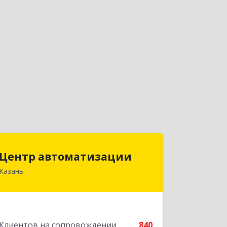
Центр автоматизации
Центр автоматизации
Казань
420133, Татарстан Респ, Казань г,
Ямашева пр-кт, дом № 92
Подробнее
Клиентов на сопровождении
840