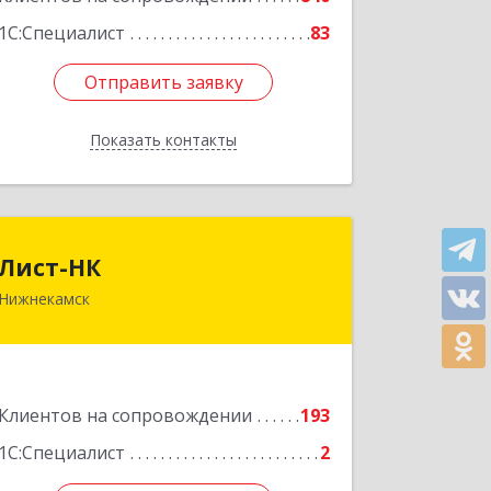
1С:Специалист
83
Отправить заявку
Отправить заявку
Показать контакты
Назад
Лист-НК
Лист-НК
Нижнекамск
423585, Татарстан Респ,
Нижнекамский р-н, Нижнекамск г,
Вокзальная ул, дом № 38 Г, оф.29
Подробнее
Клиентов на сопровождении
193
1С:Специалист
2