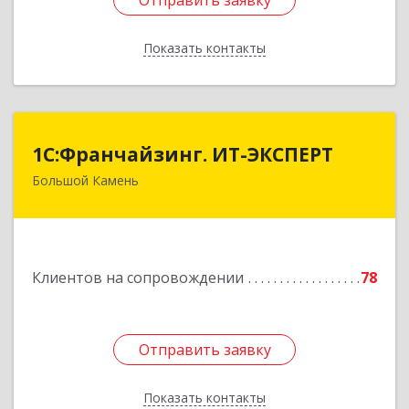
Отправить заявку
Отправить заявку
Показать контакты
Назад
1С:Франчайзинг. ИТ-ЭКСПЕРТ
1С:Франчайзинг. ИТ-ЭКСПЕРТ
Большой Камень
692806, Приморский край, Большой Камень г,
Карла Маркса ул, дом № 57, этаж 3
Подробнее
Клиентов на сопровождении
78
Отправить заявку
Отправить заявку
Показать контакты
Назад