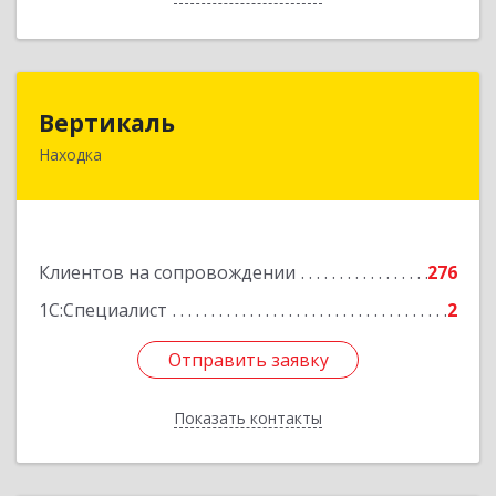
Вертикаль
Вертикаль
Находка
692928, Приморский край, Находка г,
Постышева ул, дом № 27
Подробнее
Клиентов на сопровождении
276
1С:Специалист
2
Отправить заявку
Отправить заявку
Показать контакты
Назад