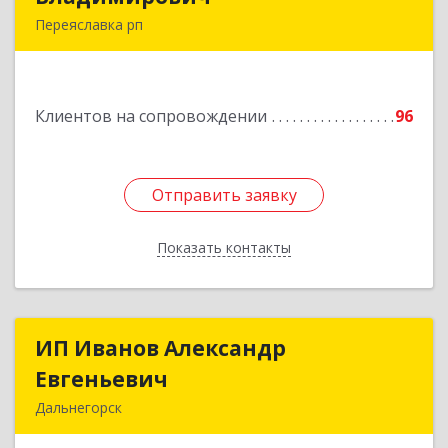
Переяславка рп
682910, Хабаровский край, Имени Лазо р-н,
Переяславка рп, Ленина ул, дом № 30, оф.1
Клиентов на сопровождении
96
Подробнее
Отправить заявку
Отправить заявку
Показать контакты
Назад
ИП Иванов Александр
ИП Иванов Александр
Евгеньевич
Евгеньевич
Дальнегорск
692446, Приморский край, Дальнегорск г,