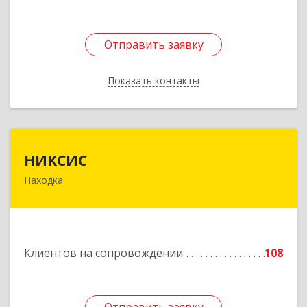
Отправить заявку
Отправить заявку
Показать контакты
Назад
НИКСИС
НИКСИС
Находка
692903, Приморский край, Находка г,
Находкинский пр-кт, дом № 84, кв.73А
Подробнее
Клиентов на сопровождении
108