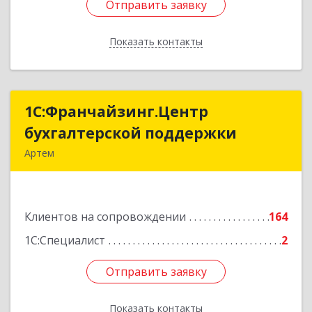
Отправить заявку
Отправить заявку
Показать контакты
Назад
1С:Франчайзинг.Центр
1С:Франчайзинг.Центр
бухгалтерской поддержки
бухгалтерской поддержки
Артем
692760, Приморский край, Артем г, Фрунзе ул,
дом № 54А, каб.21
Клиентов на сопровождении
164
Подробнее
1С:Специалист
2
Отправить заявку
Отправить заявку
Показать контакты
Назад