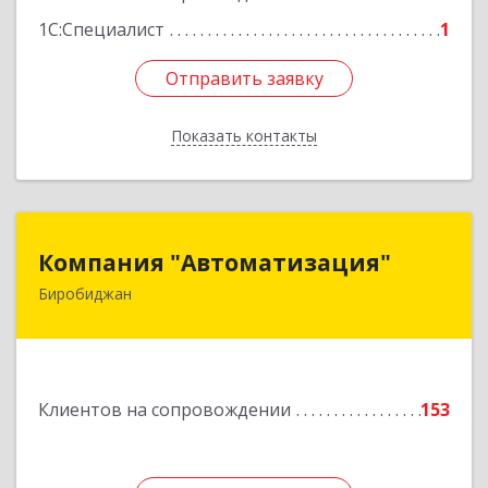
1С:Специалист
1
Отправить заявку
Отправить заявку
Показать контакты
Назад
Компания "Автоматизация"
Компания "Автоматизация"
Биробиджан
679016, Еврейская Аобл, Биробиджан г,
Советская ул, дом № 59, кв.3
Подробнее
Клиентов на сопровождении
153