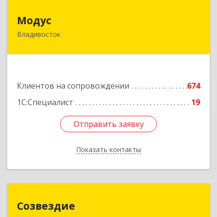
Модус
Модус
Владивосток
690091, Приморский край, Владивосток г, ул.
Фадеева, д. 10
Подробнее
Клиентов на сопровождении
674
1С:Специалист
19
Отправить заявку
Отправить заявку
Показать контакты
Назад
Созвездие
Созвездие