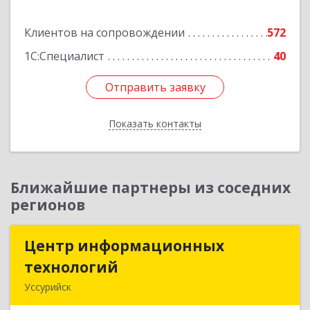
Подробнее
Клиентов на сопровождении
572
1С:Специалист
40
Отправить заявку
Отправить заявку
Показать контакты
Назад
Ближайшие партнеры из соседних
регионов
Центр информационных
Центр информационных
технологий
технологий
Уссурийск
692512, Приморский край, Уссурийск г,