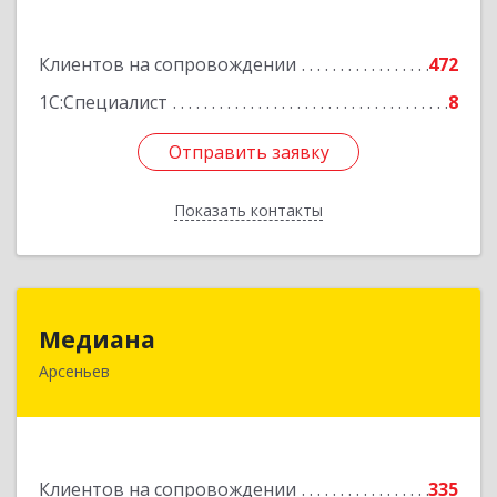
Пушкина ул, дом № 1, пом.2
Клиентов на сопровождении
472
Подробнее
1С:Специалист
8
Отправить заявку
Отправить заявку
Показать контакты
Назад
Медиана
Медиана
Арсеньев
692330, Приморский край, Арсеньев г,
Ломоносова ул, дом № 24, кв.1
Подробнее
Клиентов на сопровождении
335