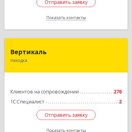
Отправить заявку
Отправить заявку
Показать контакты
Назад
Вертикаль
Вертикаль
Находка
692928, Приморский край, Находка г,
Постышева ул, дом № 27
Подробнее
Клиентов на сопровождении
276
1С:Специалист
2
Отправить заявку
Отправить заявку
Показать контакты
Назад