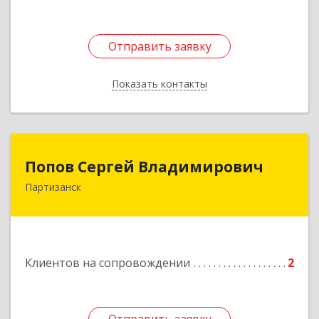
Отправить заявку
Отправить заявку
Показать контакты
Назад
Попов Сергей Владимирович
Попов Сергей Владимирович
Партизанск
692922, Приморский край, г. Находка, ул.
Пограничная, 30-18
Подробнее
Клиентов на сопровождении
2