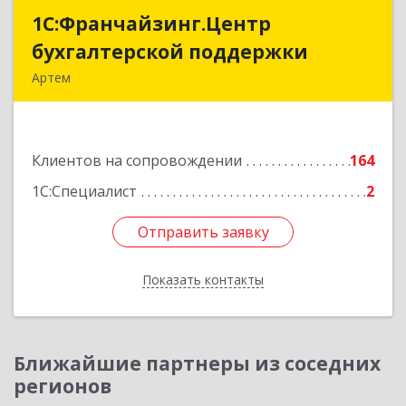
1С:Франчайзинг.Центр
1С:Франчайзинг.Центр
бухгалтерской поддержки
бухгалтерской поддержки
Артем
692760, Приморский край, Артем г, Фрунзе ул,
дом № 54А, каб.21
Клиентов на сопровождении
164
Подробнее
1С:Специалист
2
Отправить заявку
Отправить заявку
Показать контакты
Назад
Ближайшие партнеры из соседних
регионов