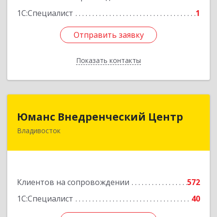
1С:Специалист
1
Отправить заявку
Отправить заявку
Показать контакты
Назад
Юманс Внедренческий Центр
Юманс Внедренческий Центр
Владивосток
690014, Приморский край, Владивосток г,
Некрасовская ул, дом № 48а
Подробнее
Клиентов на сопровождении
572
1С:Специалист
40