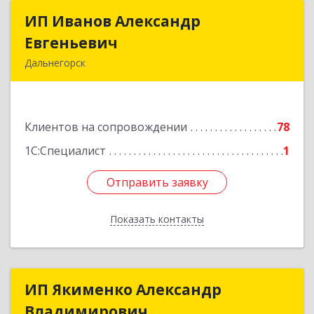
ИП Иванов Александр
ИП Иванов Александр
Евгеньевич
Евгеньевич
Дальнегорск
692446, Приморский край, Дальнегорск г,
Инженерная ул, дом № 28, кв.1
Клиентов на сопровождении
78
Подробнее
1С:Специалист
1
Отправить заявку
Отправить заявку
Показать контакты
Назад
ИП Якименко Александр
ИП Якименко Александр
Владимирович
Владимирович