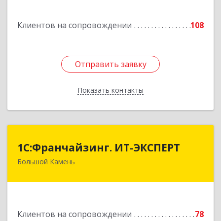
Подробнее
Клиентов на сопровождении
108
Отправить заявку
Отправить заявку
Показать контакты
Назад
1С:Франчайзинг. ИТ-ЭКСПЕРТ
1С:Франчайзинг. ИТ-ЭКСПЕРТ
Большой Камень
692806, Приморский край, Большой Камень г,
Карла Маркса ул, дом № 57, этаж 3
Подробнее
Клиентов на сопровождении
78