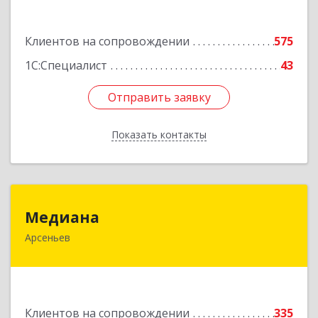
Подробнее
Клиентов на сопровождении
575
1С:Специалист
43
Отправить заявку
Отправить заявку
Показать контакты
Назад
Медиана
Медиана
Арсеньев
692330, Приморский край, Арсеньев г,
Ломоносова ул, дом № 24, кв.1
Подробнее
Клиентов на сопровождении
335