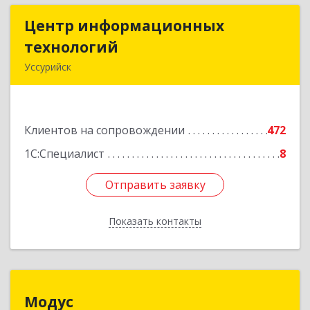
Центр информационных
Центр информационных
технологий
технологий
Уссурийск
692512, Приморский край, Уссурийск г,
Пушкина ул, дом № 1, пом.2
Клиентов на сопровождении
472
Подробнее
1С:Специалист
8
Отправить заявку
Отправить заявку
Показать контакты
Назад
Модус
Модус