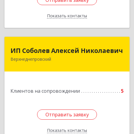
Отправить заявку
Отправить заявку
Показать контакты
Назад
ИП Соболев Алексей Николаевич
ИП Соболев Алексей Николаевич
Верхнеднепровский
Подробнее
Клиентов на сопровождении
5
Отправить заявку
Отправить заявку
Показать контакты
Назад