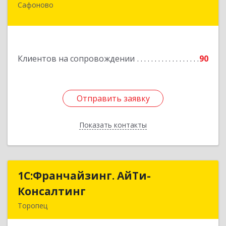
Сафоново
215500, Смоленская обл, Сафоновский р-н,
Сафоново г, Революционная ул, дом № 9а
Подробнее
Клиентов на сопровождении
90
Отправить заявку
Отправить заявку
Показать контакты
Назад
1С:Франчайзинг. АйТи-
1С:Франчайзинг. АйТи-
Консалтинг
Консалтинг
Торопец
172840, Тверская обл, Торопец г, Гоголя ул,