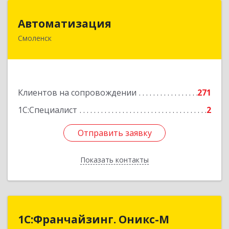
Автоматизация
Автоматизация
Смоленск
214019, Смоленская обл, Смоленск г, Марии
Октябрьской ул, дом № 16, оф.107
Подробнее
Клиентов на сопровождении
271
1С:Специалист
2
Отправить заявку
Отправить заявку
Показать контакты
Назад
1С:Франчайзинг. Оникс-М
1С:Франчайзинг. Оникс-М