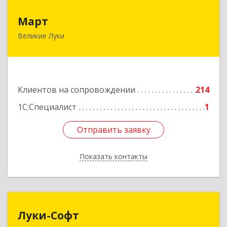
Март
Март
Великие Луки
182113, Псковская обл, Великие Луки г,
Ботвина ул, дом № 17 А, пом.1003
Подробнее
Клиентов на сопровождении
214
1С:Специалист
1
Отправить заявку
Отправить заявку
Показать контакты
Назад
Луки-Софт
Луки-Софт