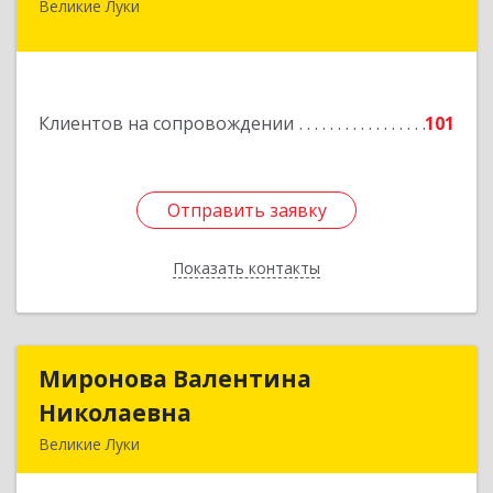
Великие Луки
182113, Псковская обл, Великие Луки г,
Октябрьский пр-кт, дом № 56А, оф.2
Подробнее
Клиентов на сопровождении
101
Отправить заявку
Отправить заявку
Показать контакты
Назад
Миронова Валентина
Миронова Валентина
Николаевна
Николаевна
Великие Луки
Подробнее