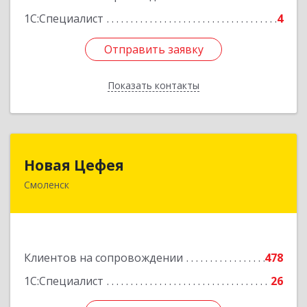
1С:Специалист
4
Отправить заявку
Отправить заявку
Показать контакты
Назад
Новая Цефея
Новая Цефея
Смоленск
214018, Смоленская обл, Смоленск г, Раевского
ул, дом № 10
Подробнее
Клиентов на сопровождении
478
1С:Специалист
26