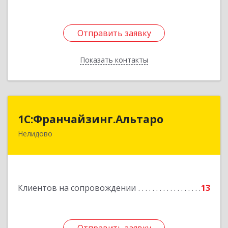
Отправить заявку
Отправить заявку
Показать контакты
Назад
1С:Франчайзинг.Альтаро
1С:Франчайзинг.Альтаро
Нелидово
172527, Тверская обл, Нелидово г, Матросова
ул, дом № 22, оф.1
Подробнее
Клиентов на сопровождении
13