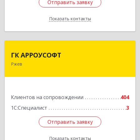
Отправить заявку
Отправить заявку
Показать контакты
Назад
ГК АРРОУСОФТ
ГК АРРОУСОФТ
Ржев
172381, Тверская обл, м.о. Ржевский, Ржев г,
Большая Спасская ул, дом № 15, кв.2А
Подробнее
Клиентов на сопровождении
404
1С:Специалист
3
Отправить заявку
Отправить заявку
Показать контакты
Назад