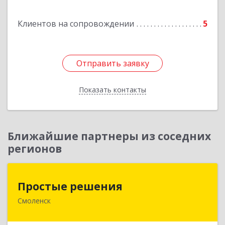
Клиентов на сопровождении
5
Отправить заявку
Отправить заявку
Показать контакты
Назад
Ближайшие партнеры из соседних
регионов
Простые решения
Простые решения
Смоленск
214015, Смоленская обл, Смоленск г, Большая
Краснофлотская ул, дом № 17