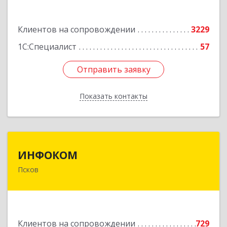
Подробнее
Клиентов на сопровождении
3229
1С:Специалист
57
Отправить заявку
Отправить заявку
Показать контакты
Назад
ИНФОКОМ
ИНФОКОМ
Псков
180000, Псковская обл, Псков г, Советская ул,
дом № 42г
Подробнее
Клиентов на сопровождении
729