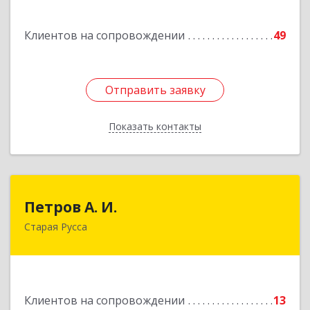
дом № 13
Клиентов на сопровождении
49
Подробнее
Отправить заявку
Отправить заявку
Показать контакты
Назад
Петров А. И.
Петров А. И.
Старая Русса
Старая Русса, пер.Волотовский, д.23
Подробнее
Клиентов на сопровождении
13