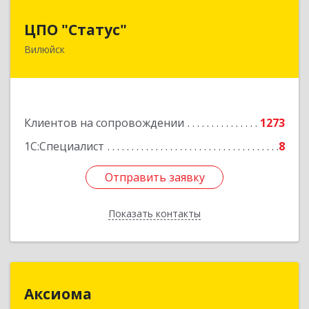
ЦПО "Статус"
ЦПО "Статус"
Вилюйск
677000, Саха /Якутия/ Респ, Якутск г, Ленина пр-
кт, дом № 1, оф.427
Подробнее
Клиентов на сопровождении
1273
1С:Специалист
8
Отправить заявку
Отправить заявку
Показать контакты
Назад
Аксиома
Аксиома