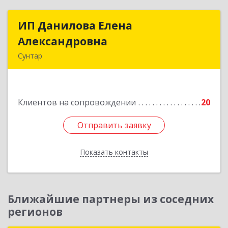
ИП Данилова Елена
ИП Данилова Елена
Александровна
Александровна
Сунтар
Подробнее
Клиентов на сопровождении
20
Отправить заявку
Отправить заявку
Показать контакты
Назад
Ближайшие партнеры из соседних
регионов