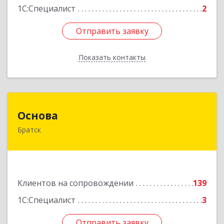
1С:Специалист
2
Отправить заявку
Отправить заявку
Показать контакты
Назад
Основа
Основа
Братск
665700, Иркутская обл, Братск г, Ленина
(Центральный ж/р) пр-кт, дом № 6, оф.1001
Подробнее
Клиентов на сопровождении
139
1С:Специалист
3
Отправить заявку
Отправить заявку