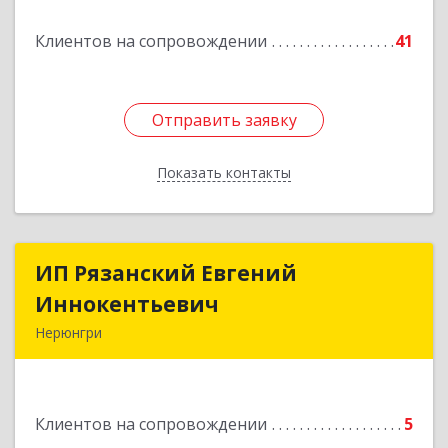
Подробнее
Клиентов на сопровождении
41
Отправить заявку
Отправить заявку
Показать контакты
Назад
ИП Рязанский Евгений
ИП Рязанский Евгений
Иннокентьевич
Иннокентьевич
Нерюнгри
678967, Саха /Якутия/ Респ, Нерюнгри г,
Дружбы Народов пр-кт, дом № 14
Клиентов на сопровождении
5
Подробнее