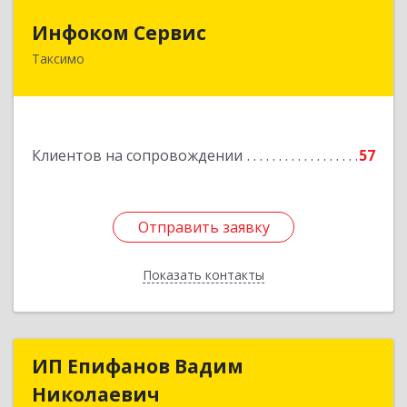
Инфоком Сервис
Инфоком Сервис
Таксимо
671560, Республика Бурятия, Муйский р-н, пгт.
Таксимо, ул. Железнодорожников, дом 14
Подробнее
Клиентов на сопровождении
57
Отправить заявку
Отправить заявку
Показать контакты
Назад
ИП Епифанов Вадим
ИП Епифанов Вадим
Николаевич
Николаевич