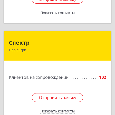
Показать контакты
Назад
Спектр
Спектр
Нерюнгри
678960, Саха /Якутия/ Респ, Нерюнгринский р-н,
Нерюнгри г, Южно-Якутская ул, дом № 29,
корпус 1
Подробнее
Клиентов на сопровождении
102
Отправить заявку
Отправить заявку
Показать контакты
Назад