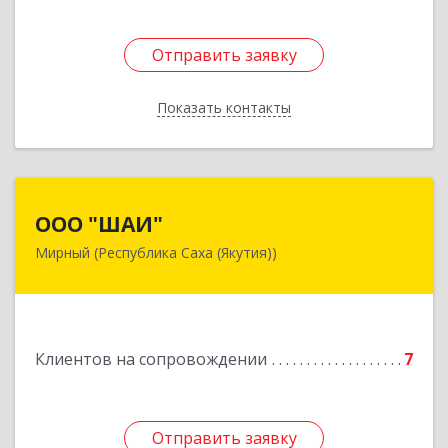
Отправить заявку
Отправить заявку
Показать контакты
Назад
ООО "ШАИ"
ООО "ШАИ"
Мирный (Республика Саха (Якутия))
678175, Республика Саха (Якутия), у.
Мирнинский, г. Мирный, ул. Ленина, дом 34,
квартира 5
Подробнее
Клиентов на сопровождении
7
Отправить заявку
Отправить заявку