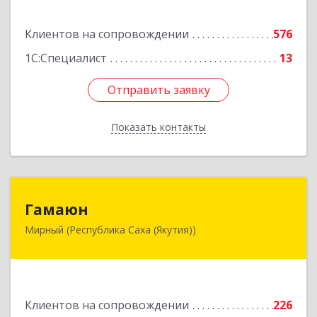
Подробнее
Клиентов на сопровождении
576
1С:Специалист
13
Отправить заявку
Отправить заявку
Показать контакты
Назад
Гамаюн
Гамаюн
Мирный (Республика Саха (Якутия))
678170, Саха /Якутия/ Респ, Мирнинский у,
Мирный г, Ленинградский пр-кт, дом № 48,
корпус а
Подробнее
Клиентов на сопровождении
226