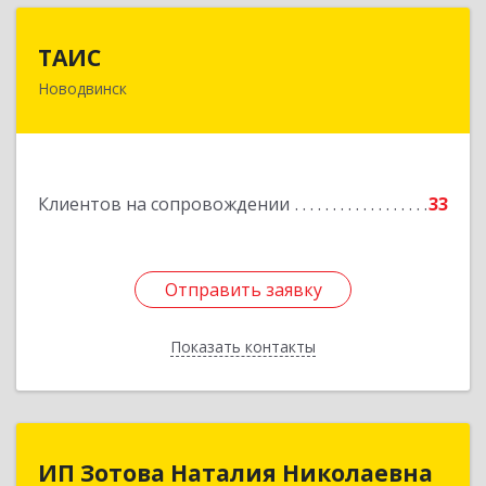
ТАИС
ТАИС
Новодвинск
164902, Архангельская обл, Новодвинск г,
Димитрова ул, дом № 4а
Подробнее
Клиентов на сопровождении
33
Отправить заявку
Отправить заявку
Показать контакты
Назад
ИП Зотова Наталия Николаевна
ИП Зотова Наталия Николаевна