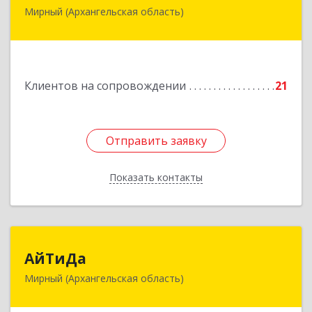
Мирный (Архангельская область)
164170, г.Мирный, Архангельской обл.,
ул.Советская, д.8, кв.80
Подробнее
Клиентов на сопровождении
21
Отправить заявку
Отправить заявку
Показать контакты
Назад
АйТиДа
АйТиДа
Мирный (Архангельская область)
164170, Архангельская обл, Мирный г,
Космонавтов ул, дом № 12, оф.55