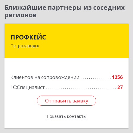
Ближайшие партнеры из соседних
регионов
ПРОФКЕЙС
ПРОФКЕЙС
Петрозаводск
185035, Карелия Респ, Петрозаводск г, Красная
ул, дом № 10
Подробнее
Клиентов на сопровождении
1256
1С:Специалист
27
Отправить заявку
Отправить заявку
Показать контакты
Назад