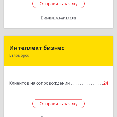
Отправить заявку
Отправить заявку
Показать контакты
Назад
Интеллект бизнес
Интеллект бизнес
Беломорск
г. Беломорск, Портовое шоссе, д.1
Подробнее
Клиентов на сопровождении
24
Отправить заявку
Отправить заявку