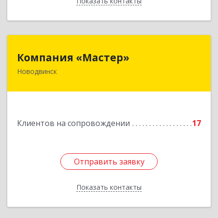
Показать контакты
Назад
Компания «Мастер»
Компания «Мастер»
Новодвинск
164902, Архангельская обл, Новодвинск г,
Космонавтов ул, дом № 6, пом.1
Подробнее
Клиентов на сопровождении
17
Отправить заявку
Отправить заявку
Показать контакты
Назад