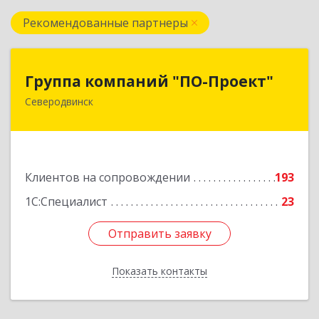
Рекомендованные партнеры
Группа компаний "ПО-Проект"
Группа компаний "ПО-Проект"
Северодвинск
164500, Архангельская обл, Северодвинск г,
Бойчука ул, дом № 3, оф.401
Подробнее
Клиентов на сопровождении
193
1С:Специалист
23
Отправить заявку
Отправить заявку
Показать контакты
Назад