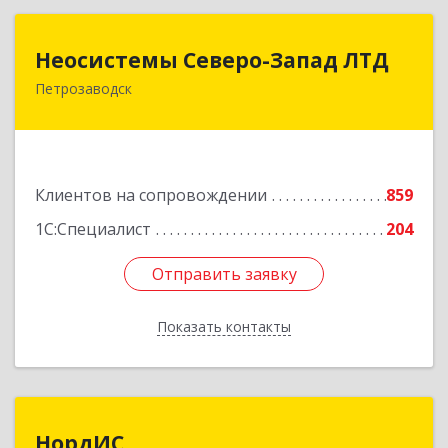
Неосистемы Северо-Запад ЛТД
Неосистемы Северо-Запад ЛТД
Петрозаводск
185001, Карелия Респ, Петрозаводск г,
Первомайский (Первомайский р-н) пр-кт, дом
№ 54, пом.27
Подробнее
Клиентов на сопровождении
859
1С:Специалист
204
Отправить заявку
Отправить заявку
Показать контакты
Назад
НордИС
НордИС