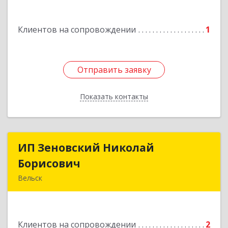
Подробнее
Клиентов на сопровождении
1
Отправить заявку
Отправить заявку
Показать контакты
Назад
ИП Зеновский Николай
ИП Зеновский Николай
Борисович
Борисович
Вельск
165150, Архангельская обл, Вельский р-н,
Лукинская д, Надежды ул, дом № 6
Клиентов на сопровождении
2
Подробнее