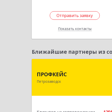
Отправить заявку
Отправить заявку
Показать контакты
Назад
Ближайшие партнеры из со
ПРОФКЕЙ
ПРОФКЕЙС
185035, Карелия Респ, Петрозаводск г
Петрозаводск
Красная ул, дом № 1
Подробне