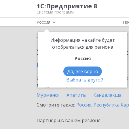
1С:Предприятие 8
Система программ
Россия
Пр
Главная
Сервисы ИТС
1С-Администратор
1С
Информация на сайте будет
отображаться для региона
Заказать 1С-Админис
Россия
в Мурманской области
Да, все верно
Ознакомьтесь с информационными карт
Выбрать другой
внедрение продукта.
Мурманск
Апатиты
Кандалакша
Смотрите также:
Россия
,
Республика Ка
Партнеры в вашем регионе: