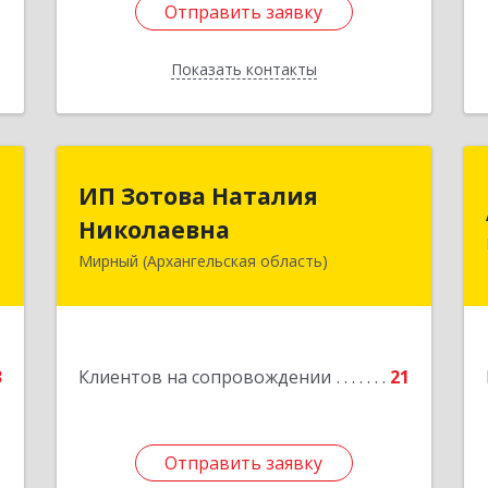
Отправить заявку
Отправить заявку
Показать контакты
Назад
С
ИП Зотова Наталия
ИП Зотова Наталия
Николаевна
Николаевна
,
№
Мирный (Архангельская область)
164170, г.Мирный, Архангельской
а
обл., ул.Советская, д.8, кв.80
е
Подробнее
3
Клиентов на сопровождении
21
Отправить заявку
Отправить заявку