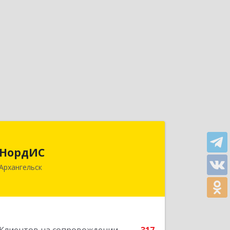
НордИС
НордИС
163071, Архангельская обл,
Архангельск
Архангельск г, Гайдара ул, дом № 55,
оф.18
Подробнее