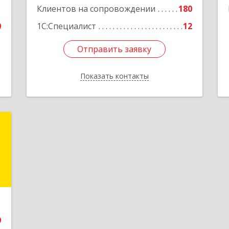
1
Клиентов на сопровождении
180
0
1С:Специалист
12
Отправить заявку
Отправить заявку
Показать контакты
Назад
и
и
и
е
9