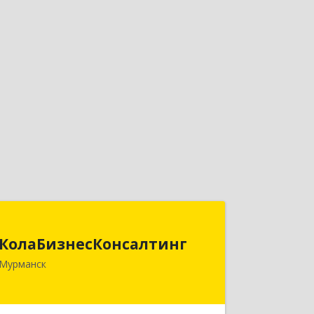
КолаБизнесКонсалтинг
КолаБизнесКонсалтинг
183074, Мурманская обл, Мурманск г,
Мурманск
Полярный Круг ул, дом № 3
Подробнее