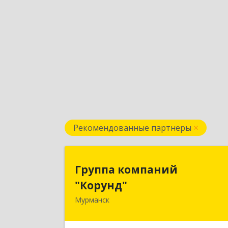
Рекомендованные партнеры
Группа компани
Группа компаний
"Корунд
"Корунд"
Мурманск
183025, Мурманская обл, Мурманск г
Тарана ул, дом № 1