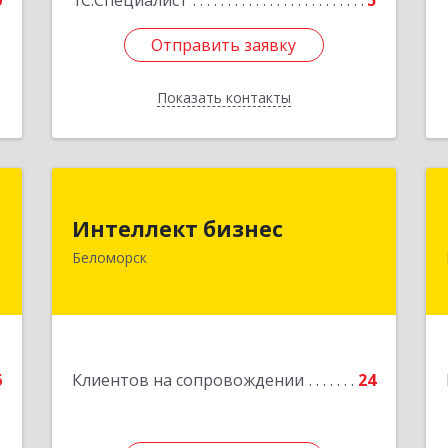
0
1С:Специалист
5
Отправить заявку
Отправить заявку
Показать контакты
Назад
й
Интеллект бизнес
ч
Интеллект бизнес
г. Беломорск, Портовое шоссе, д.1
Беломорск
Подробнее
е
6
Клиентов на сопровождении
24