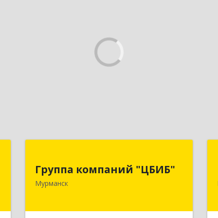
й
Группа компаний "ЦБИБ"
"
Группа компаний "ЦБИБ"
183010, Мурманская обл, Мурманск г,
Мурманск
Кирова пр-кт, дом № 17
,
0
Подробнее