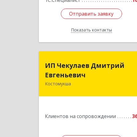
1С:Специалист
1
Отправить заявку
Отправить заявку
Показать контакты
Назад
ИП Чекулаев Дмитри
ИП Чекулаев Дмитрий
Евгеньеви
Евгеньевич
Костомукша
Подробне
Клиентов на сопровождении
3