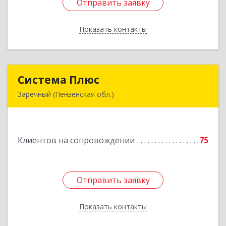
Отправить заявку
Отправить заявку
Показать контакты
Назад
Система Плюс
Система Плюс
Заречный (Пензенская обл.)
442960, Пензенская обл, Заречный г,
Комсомольская ул, дом № 1-205
Клиентов на сопровождении
75
Подробнее
Отправить заявку
Отправить заявку
Показать контакты
Назад