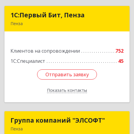
1С:Первый Бит, Пенза
1С:Первый Бит, Пенза
Пенза
440000, Пензенская обл, Пенза г, Московская
ул, дом № 15, пом.1
Клиентов на сопровождении
752
Подробнее
1С:Специалист
45
Отправить заявку
Отправить заявку
Показать контакты
Назад
Группа компаний "ЭЛСОФТ"
Группа компаний "ЭЛСОФТ"
Пенза