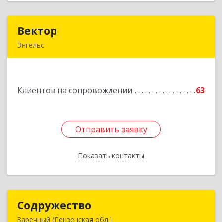
Вектор
Вектор
Энгельс
413107, Саратовская обл, Энгельс г, Трудовая
ул, дом № 12/1, квартира №216
Клиентов на сопровождении
63
Подробнее
Отправить заявку
Отправить заявку
Показать контакты
Назад
Содружество
Содружество
Заречный (Пензенская обл.)