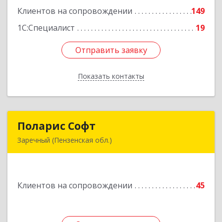
Клиентов на сопровождении
149
Подробнее
1С:Специалист
19
Отправить заявку
Отправить заявку
Показать контакты
Назад
Поларис Софт
Поларис Софт
Заречный (Пензенская обл.)
442960, Пензенская обл, Заречный г,
В.В.Демакова проезд, дом № 5, кв.303
Клиентов на сопровождении
45
Подробнее