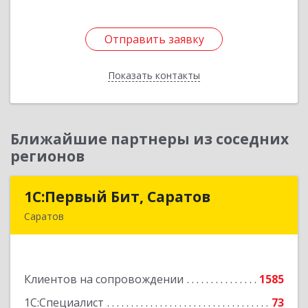
Отправить заявку
Отправить заявку
Показать контакты
Назад
Ближайшие партнеры из соседних
регионов
1С:Первый Бит, Саратов
1С:Первый Бит, Саратов
Саратов
410005, Саратовская обл, Саратов г,
Астраханская ул, дом № 87, корпус 50
Клиентов на сопровождении
1585
Подробнее
1С:Специалист
73