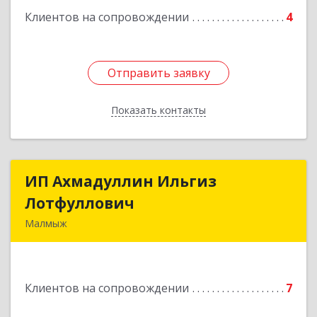
Клиентов на сопровождении
4
Отправить заявку
Отправить заявку
Показать контакты
Назад
ИП Ахмадуллин Ильгиз
ИП Ахмадуллин Ильгиз
Лотфуллович
Лотфуллович
Малмыж
612920, Кировская обл, г.Малмыж, ул.Ленина, 27
оф.1
Клиентов на сопровождении
7
Подробнее