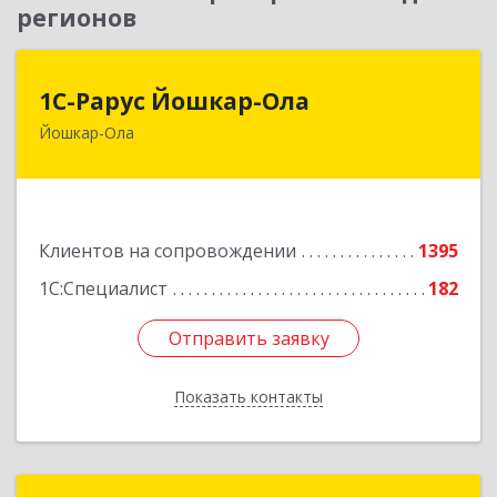
регионов
1С-Рарус Йошкар-Ола
1С-Рарус Йошкар-Ола
Йошкар-Ола
424004, Марий Эл Респ, Йошкар-Ола г, Волкова
ул, дом № 68
Подробнее
Клиентов на сопровождении
1395
1С:Специалист
182
Отправить заявку
Отправить заявку
Показать контакты
Назад