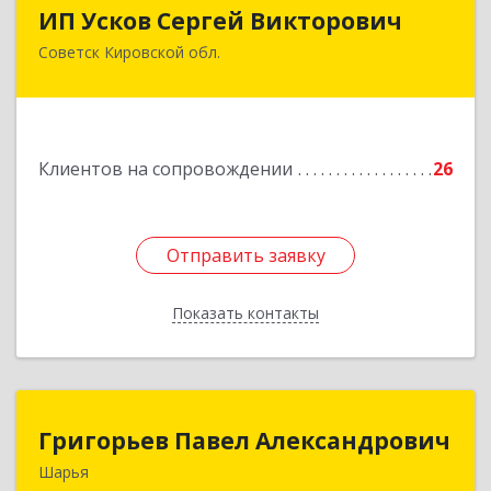
ИП Усков Сергей Викторович
ИП Усков Сергей Викторович
Советск Кировской обл.
613340, Кировская обл, Советск г, Дружбы ул,
дом № 29
Подробнее
Клиентов на сопровождении
26
Отправить заявку
Отправить заявку
Показать контакты
Назад
Григорьев Павел Александрович
Григорьев Павел Александрович
Шарья
157505, Костромская область, город Шарья,