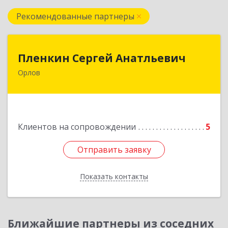
Рекомендованные партнеры
Пленкин Сергей Анатльевич
Пленкин Сергей Анатльевич
Орлов
612 270, 612270, Кировская обл, , Орлов г,
Ленина ул, дом. 128
Подробнее
Клиентов на сопровождении
5
Отправить заявку
Отправить заявку
Показать контакты
Назад
Ближайшие партнеры из соседних