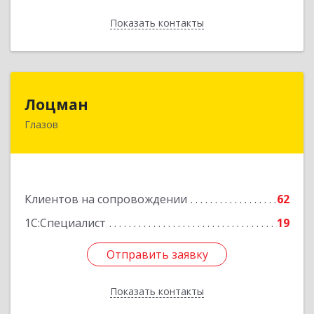
Показать контакты
Назад
Лоцман
Лоцман
Глазов
427620, Удмуртская Респ, Глазов г, Сибирская
ул, дом № 20
Подробнее
Клиентов на сопровождении
62
1С:Специалист
19
Отправить заявку
Отправить заявку
Показать контакты
Назад