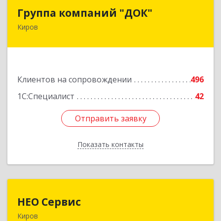
Группа компаний "ДОК"
Группа компаний "ДОК"
Киров
610017, Кировская обл, Киров г, Горького ул,
дом № 17
Подробнее
Клиентов на сопровождении
496
1С:Специалист
42
Отправить заявку
Отправить заявку
Показать контакты
Назад
НЕО Сервис
НЕО Сервис
Киров
610045, Кировская обл, Киров г, Ульяновская