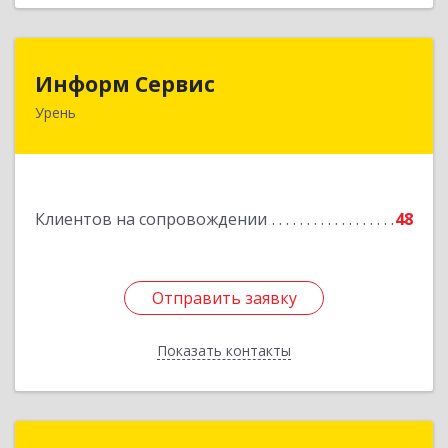
Информ Сервис
Информ Сервис
Урень
606800, Нижегородская обл, Уренский р-н,
Урень г, Ленина ул, дом № 95 А
Подробнее
Клиентов на сопровождении
48
Отправить заявку
Отправить заявку
Показать контакты
Назад