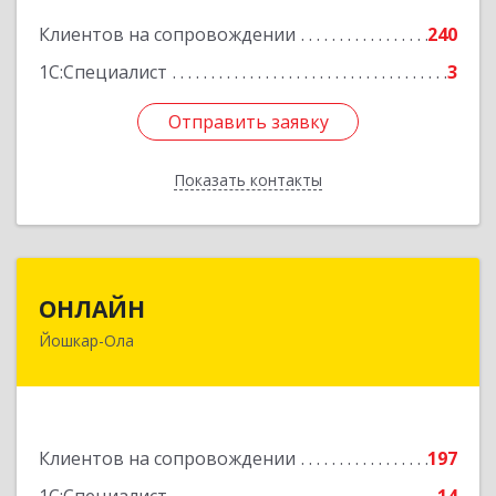
Подробнее
Клиентов на сопровождении
240
1С:Специалист
3
Отправить заявку
Отправить заявку
Показать контакты
Назад
ОНЛАЙН
ОНЛАЙН
Йошкар-Ола
424000, Марий Эл Респ, Йошкар-Ола г,
Комсомольская ул, дом № 132, пом.III
Подробнее
Клиентов на сопровождении
197