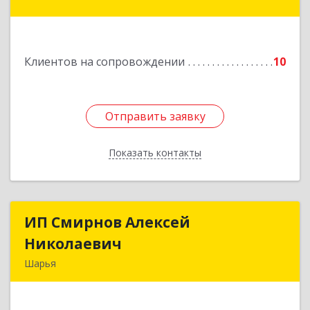
улица Краснухина, дом 6.
Подробнее
Клиентов на сопровождении
10
Отправить заявку
Отправить заявку
Показать контакты
Назад
ИП Смирнов Алексей
ИП Смирнов Алексей
Николаевич
Николаевич
Шарья
Подробнее