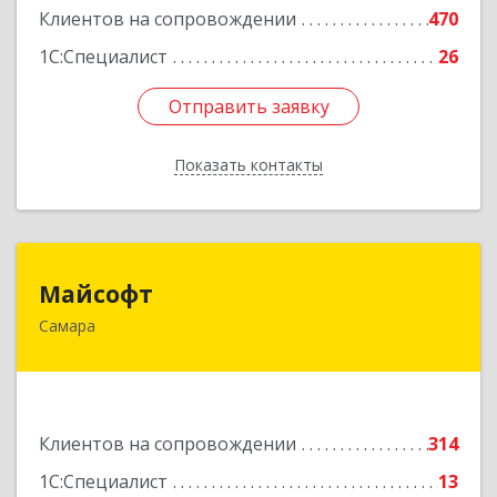
Клиентов на сопровождении
470
1С:Специалист
26
Отправить заявку
Отправить заявку
Показать контакты
Назад
Майсофт
Майсофт
Самара
443076, Самарская обл, Самара г, Партизанская
ул, дом № 177А, ком.1,2,3,4,5
Подробнее
Клиентов на сопровождении
314
1С:Специалист
13