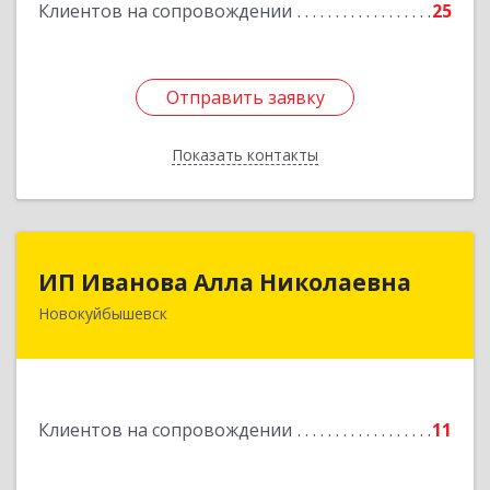
Клиентов на сопровождении
25
Подробнее
Отправить заявку
Отправить заявку
Показать контакты
Назад
ИП Иванова Алла Николаевна
ИП Иванова Алла Николаевна
Новокуйбышевск
446 201, Самарская обл.,
г.Новокуйбышевск,ул.Ворошилова,д.30,кв.70
Подробнее
Клиентов на сопровождении
11