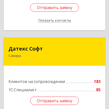
Отправить заявку
Отправить заявку
Показать контакты
Назад
Датекс Софт
Датекс Софт
Самара
443070, Самарская обл, Самара г, Партизанская
ул, дом № 86, оф.723
Подробнее
Клиентов на сопровождении
183
1С:Специалист
85
Отправить заявку
Отправить заявку