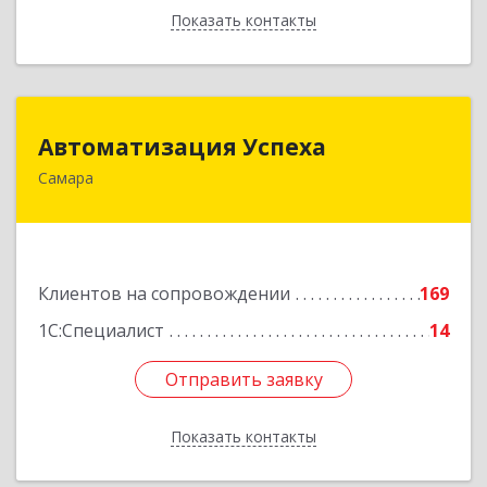
Показать контакты
Назад
Автоматизация Успеха
Автоматизация Успеха
Самара
443011, Самарская обл, Самара г, 22
Партсъезда ул, дом № 207, оф.14
Подробнее
Клиентов на сопровождении
169
1С:Специалист
14
Отправить заявку
Отправить заявку
Показать контакты
Назад