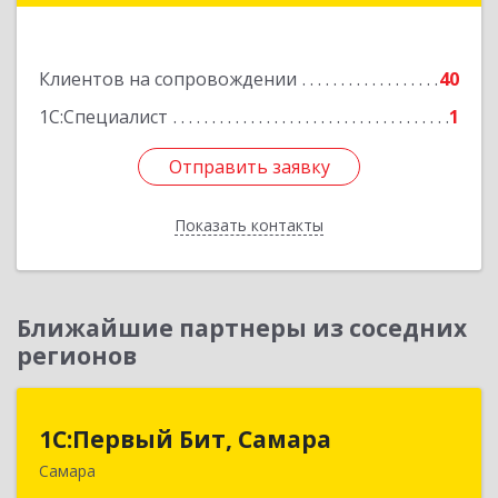
Подробнее
Клиентов на сопровождении
40
1С:Специалист
1
Отправить заявку
Отправить заявку
Показать контакты
Назад
Ближайшие партнеры из соседних
регионов
1С:Первый Бит, Самара
1С:Первый Бит, Самара
Самара
443013, Самарская обл, Самара г, Дачная ул,