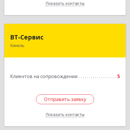
Показать контакты
Назад
ВТ-Сервис
ВТ-Сервис
Кинель
446436, Самарская обл, Кинель г, Маяковского
ул, дом № 61
Подробнее
Клиентов на сопровождении
5
Отправить заявку
Отправить заявку
Показать контакты
Назад