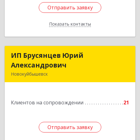
Отправить заявку
Отправить заявку
Показать контакты
Назад
ИП Брусянцев Юрий
ИП Брусянцев Юрий
Александрович
Александрович
Новокуйбышевск
446200, Самарская обл, Новокуйбышевск г,
Гагарина 11
Клиентов на сопровождении
21
Подробнее
Отправить заявку
Отправить заявку