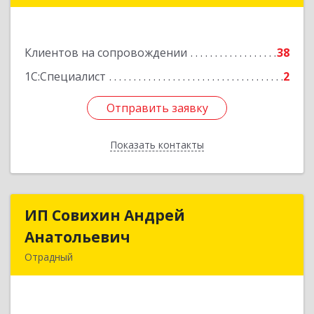
Подробнее
Клиентов на сопровождении
38
1С:Специалист
2
Отправить заявку
Отправить заявку
Показать контакты
Назад
ИП Совихин Андрей
ИП Совихин Андрей
Анатольевич
Анатольевич
Отрадный
446300, Самарская обл, Отрадный г, Ленина ул,
дом № 3, кв.85