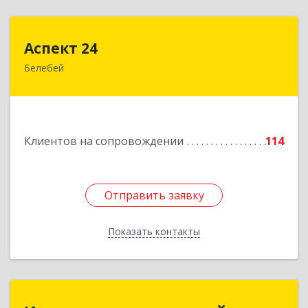
Аспект 24
Аспект 24
Белебей
452000, Башкортостан Респ, Белебей г, им
В.И.Ленина ул, дом № 23/1
Подробнее
Клиентов на сопровождении
114
Отправить заявку
Отправить заявку
Показать контакты
Назад
Инженерно-технический центр