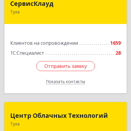
СервисКлауд
Тула
300028, Тульская обл, Тула г, Болдина ул, дом №
98, оф.545
Подробнее
Клиентов на сопровождении
1659
1С:Специалист
28
Отправить заявку
Отправить заявку
Показать контакты
Назад
Центр Облачных Технологий
Центр Облачных Технологий
Тула
300000, Тульская обл, г.о. город Тула, Тула г,