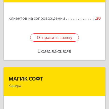
140563, Московская обл, Озерский р-н, Озеры г,
им Маршала Катукова мкр, дом № 16, кв.27
Клиентов на сопровождении
30
Подробнее
Отправить заявку
Отправить заявку
Показать контакты
Назад
МАГИК СОФТ
МАГИК СОФТ
Кашира
Подробнее