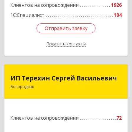
Клиентов на сопровождении
1926
1С:Специалист
104
Отправить заявку
Отправить заявку
Показать контакты
Назад
ИП Терехин Сергей Васильевич
ИП Терехин Сергей Васильевич
Богородицк
301831, Тульская обл, Богородицкий р-н,
Богородицк г, Полевая ул, дом № 32, кв.92
Подробнее
Клиентов на сопровождении
72