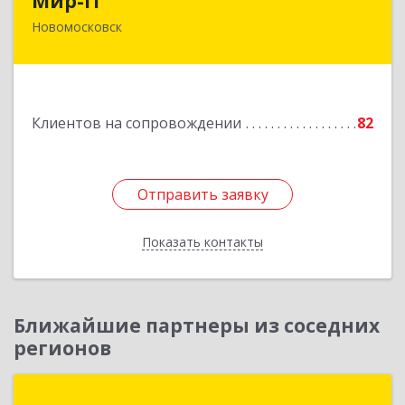
Мир-IT
Новомосковск
301650, Тульская обл, Новомосковск г,
Садовского ул, дом № 28, оф.2
Подробнее
Клиентов на сопровождении
82
Отправить заявку
Отправить заявку
Показать контакты
Назад
Ближайшие партнеры из соседних
регионов
СервисКлауд