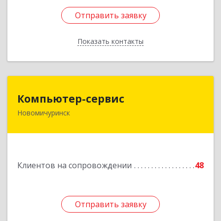
Отправить заявку
Отправить заявку
Показать контакты
Назад
Компьютер-сервис
Компьютер-сервис
Новомичуринск
391160, Рязанская обл, Пронский р-н,
Новомичуринск г, Смирягина пр-кт, дом № 27-
46
Подробнее
Клиентов на сопровождении
48
Отправить заявку
Отправить заявку