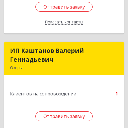
Отправить заявку
Отправить заявку
Показать контакты
Назад
ИП Каштанов Валерий
ИП Каштанов Валерий
Геннадьевич
Геннадьевич
Озеры
140560, Московская обл, Озерский р-н, Озеры г,
Ленина ул, дом № 202
Клиентов на сопровождении
1
Подробнее
Отправить заявку
Отправить заявку