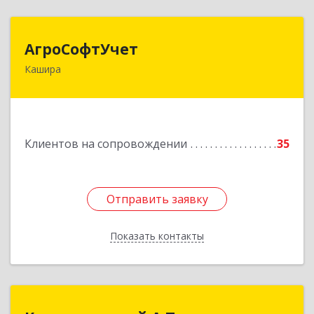
АгроСофтУчет
АгроСофтУчет
Кашира
142932, Московская обл, г.о.Кашира, Каменка д,
Парковая ул, дом № 37
Подробнее
Клиентов на сопровождении
35
Отправить заявку
Отправить заявку
Показать контакты
Назад
Крыжановский А.П.