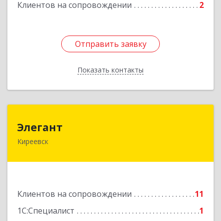
Клиентов на сопровождении
2
Отправить заявку
Отправить заявку
Показать контакты
Назад
Элегант
Элегант
Киреевск
301262, Тульская обл, Киреевск г, Чехова ул,
дом № 1
Подробнее
Клиентов на сопровождении
11
1С:Специалист
1