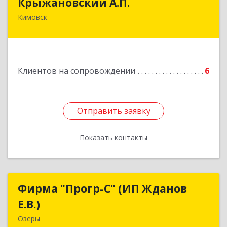
Крыжановский А.П.
Кимовск
301720, Тульская область, г.Кимовск ,
ул.Белинского, д.16, кв.1
Подробнее
Клиентов на сопровождении
6
Отправить заявку
Отправить заявку
Показать контакты
Назад
Фирма "Прогр-С" (ИП Жданов
Фирма "Прогр-С" (ИП Жданов
Е.В.)
Е.В.)
Озеры