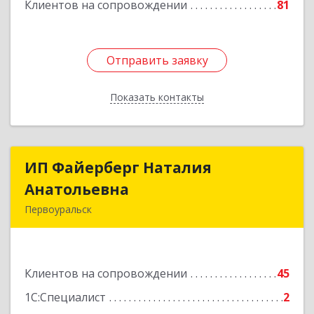
Клиентов на сопровождении
81
Отправить заявку
Отправить заявку
Показать контакты
Назад
ИП Файерберг Наталия
ИП Файерберг Наталия
Анатольевна
Анатольевна
Первоуральск
623119, Свердловская обл, Первоуральск г,
Строителей ул, дом № 38-24
Клиентов на сопровождении
45
Подробнее
1С:Специалист
2