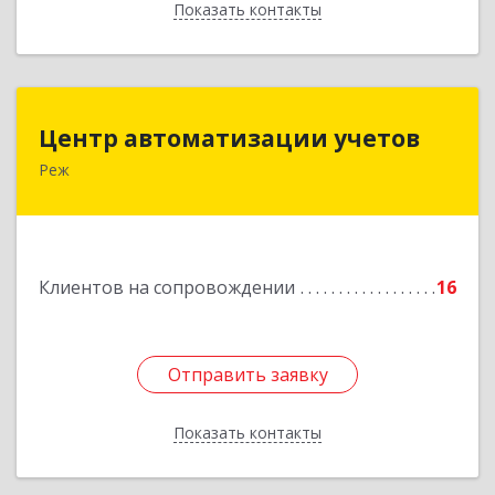
Показать контакты
Назад
Центр автоматизации учетов
Центр автоматизации учетов
Реж
623750, Свердловская обл, Режевской р-н, Реж
г, Энгельса ул, дом № 6 А
Подробнее
Клиентов на сопровождении
16
Отправить заявку
Отправить заявку
Показать контакты
Назад