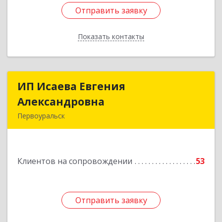
Отправить заявку
Отправить заявку
Показать контакты
Назад
ИП Исаева Евгения
ИП Исаева Евгения
Александровна
Александровна
Первоуральск
Подробнее
Клиентов на сопровождении
53
Отправить заявку
Отправить заявку