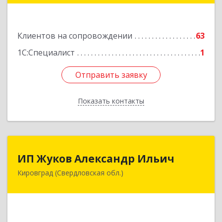
Подробнее
Клиентов на сопровождении
63
1С:Специалист
1
Отправить заявку
Отправить заявку
Показать контакты
Назад
ИП Жуков Александр Ильич
ИП Жуков Александр Ильич
Кировград (Свердловская обл.)
624140, Свердловская обл, Кировград г,
Свердлова ул, дом № 68Б, оф.61
Подробнее