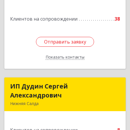
Подробнее
Клиентов на сопровождении
38
Отправить заявку
Отправить заявку
Показать контакты
Назад
ИП Дудин Сергей
ИП Дудин Сергей
Александрович
Александрович
Нижняя Салда
624740, Свердловская обл, Нижняя Салда г,
Энгельса ул, дом № 98