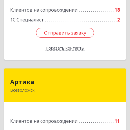
Подробнее
Клиентов на сопровождении
18
1С:Специалист
2
Отправить заявку
Отправить заявку
Показать контакты
Назад
Артика
Артика
Всеволожск
188645, Ленинградская обл, Всеволожск г,
Доктора Сотникова ул, дом № 2, кв.86
Подробнее
Клиентов на сопровождении
11