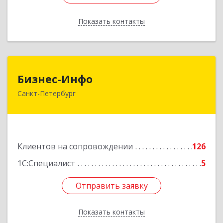
Показать контакты
Назад
Бизнес-Инфо
Бизнес-Инфо
Санкт-Петербург
191119, Санкт-Петербург г, Константина
Заслонова ул, дом № 7, литера А, пом.17-Н,
часть 3,4,5
Подробнее
Клиентов на сопровождении
126
1С:Специалист
5
Отправить заявку
Отправить заявку
Показать контакты
Назад