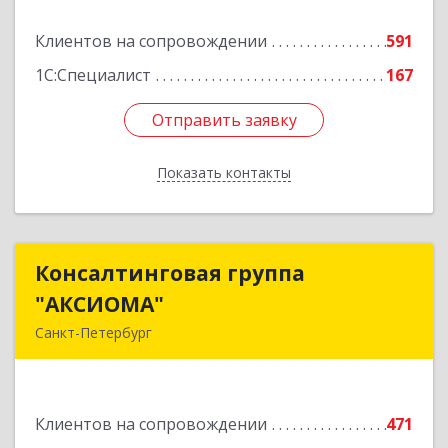
литера Н, пом.25-Н, ком.№42
Клиентов на сопровождении
591
Подробнее
1С:Специалист
167
Отправить заявку
Отправить заявку
Показать контакты
Назад
Консалтинговая группа
Консалтинговая группа
"АКСИОМА"
"АКСИОМА"
Санкт-Петербург
197374, Санкт-Петербург г, Мебельная ул, дом
№ 12, корпус 1, литер А, пом.20Н, оф. 145
Клиентов на сопровождении
471
Подробнее