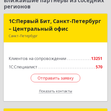
Ближайшие партнеры из соседних
регионов
1С:Первый Бит, Санкт-Петербург
1С:Первый Бит, Санкт-Петербург
– Центральный офис
– Центральный офис
Санкт-Петербург
г.Санкт-Петербург, Невский проспект, 10
Подробнее
Клиентов на сопровождении
13251
1С:Специалист
570
Отправить заявку
Отправить заявку
Показать контакты
Назад