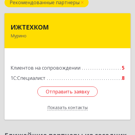
Рекомендованные партнеры
ИЖТЕХКОМ
ИЖТЕХКОМ
Мурино
188677, Ленинградская обл, Всеволожский р-н,
Мурино г, Воронцовский б-р, дом № 17, кв.339
Подробнее
Клиентов на сопровождении
5
1С:Специалист
8
Отправить заявку
Отправить заявку
Показать контакты
Назад