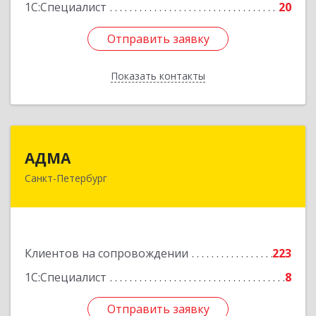
1С:Специалист
20
Отправить заявку
Отправить заявку
Показать контакты
Назад
АДМА
АДМА
Санкт-Петербург
197349, Санкт-Петербург г, Уточкина ул, дом №
3, к.3, литера А, пом.2.8/А
Подробнее
Клиентов на сопровождении
223
1С:Специалист
8
Отправить заявку
Отправить заявку