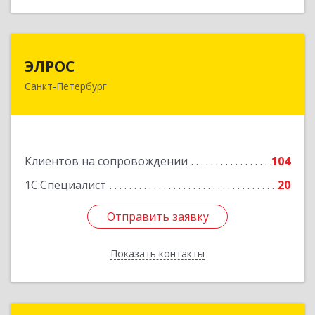
ЭЛРОС
ЭЛРОС
Санкт-Петербург
191024, Санкт-Петербург г, Тележная ул, дом №
22, кв.6
Подробнее
Клиентов на сопровождении
104
1С:Специалист
20
Отправить заявку
Отправить заявку
Показать контакты
Назад