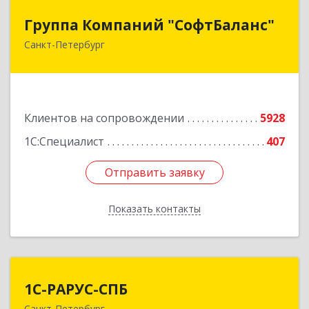
Группа Компаний "СофтБаланс"
Группа Компаний "СофтБаланс"
Санкт-Петербург
195112, Санкт-Петербург г, Заневский пр-кт,
дом № 30, корпус 2, литера А
Подробнее
Клиентов на сопровождении
5928
1С:Специалист
407
Отправить заявку
Отправить заявку
Показать контакты
Назад
1С-РАРУС-СПБ
1С-РАРУС-СПБ
Санкт-Петербург