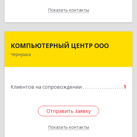
Показать контакты
Назад
КОМПЬЮТЕРНЫЙ ЦЕНТР ООО
КОМПЬЮТЕРНЫЙ ЦЕНТР ООО
Чернушка
617830, Пермский край г. Чернушка, ул.
Коммунистическая, д. 9
Подробнее
Клиентов на сопровождении
1
Отправить заявку
Отправить заявку
Показать контакты
Назад