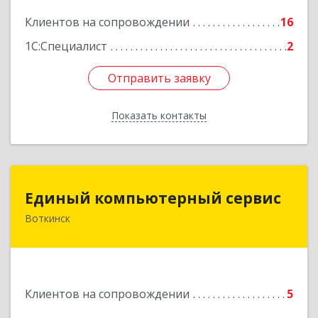
Клиентов на сопровождении
16
Подробнее
1С:Специалист
2
Отправить заявку
Отправить заявку
Показать контакты
Назад
Единый компьютерный сервис
Единый компьютерный сервис
Воткинск
Подробнее
Клиентов на сопровождении
5