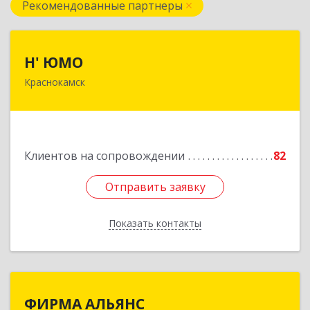
Рекомендованные партнеры
Н' ЮМО
Н' ЮМО
Краснокамск
617060, Пермский край, Краснокамский р-н,
Краснокамск г, Большевистская ул, дом № 38,
оф.3
Подробнее
Клиентов на сопровождении
82
Отправить заявку
Отправить заявку
Показать контакты
Назад
ФИРМА АЛЬЯНС
ФИРМА АЛЬЯНС