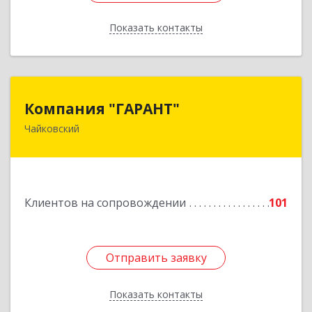
Показать контакты
Назад
Компания "ГАРАНТ"
Компания "ГАРАНТ"
Чайковский
617760, Пермский край, Чайковский г, Карла
Маркса ул, дом № 31, оф.3
Подробнее
Клиентов на сопровождении
101
Отправить заявку
Отправить заявку
Показать контакты
Назад