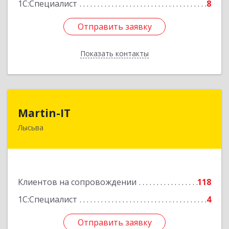
1С:Специалист
8
Отправить заявку
Отправить заявку
Показать контакты
Назад
Martin-IT
Martin-IT
Лысьва
618900, Пермский край, Лысьва г, Смышляева
ул, дом № 36, этаж 3, оф.7
Подробнее
Клиентов на сопровождении
118
1С:Специалист
4
Отправить заявку
Отправить заявку