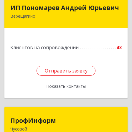
ИП Пономарев Андрей Юрьевич
ИП Пономарев Андрей Юрьевич
Верещагино
617120, Пермский край, Верещагинский р-н,
Верещагино г, Октябрьская ул, дом № 68, оф.1
Подробнее
Клиентов на сопровождении
43
Отправить заявку
Отправить заявку
Показать контакты
Назад
ПрофИнформ
ПрофИнформ
Чусовой
618204, Пермский край, г.о. Чусовской, Чусовой