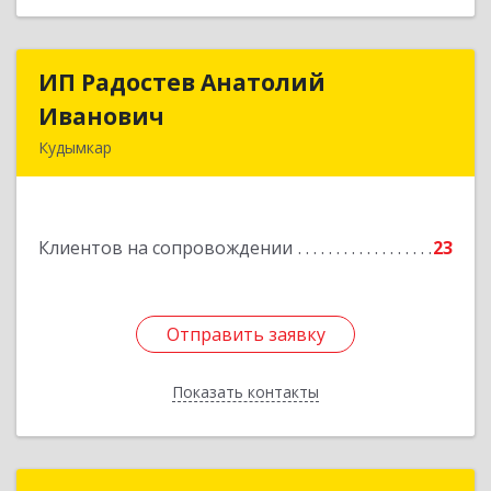
ИП Радостев Анатолий
ИП Радостев Анатолий
Иванович
Иванович
Кудымкар
619000, Пермский край, Кудымкар г, Герцена
ул, дом № 52
Клиентов на сопровождении
23
Подробнее
Отправить заявку
Отправить заявку
Показать контакты
Назад