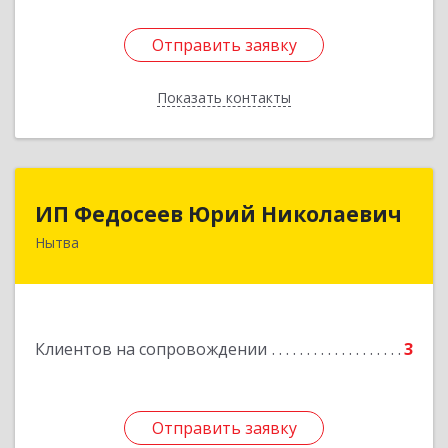
Отправить заявку
Отправить заявку
Показать контакты
Назад
ИП Федосеев Юрий Николаевич
ИП Федосеев Юрий Николаевич
Нытва
617000, Пермский край, Нытвенский р-н,
Нытва г, Ленина пр-кт, дом № 36 8
Подробнее
Клиентов на сопровождении
3
Отправить заявку
Отправить заявку