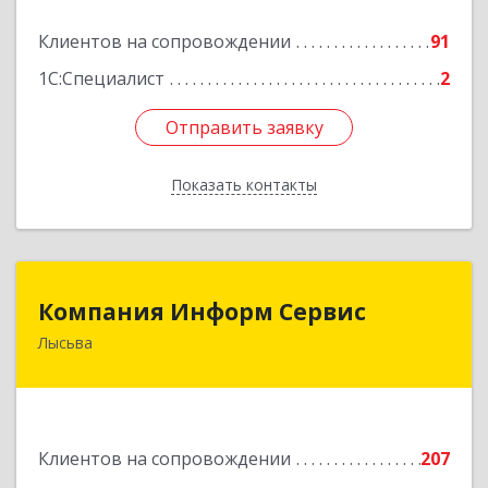
Подробнее
Клиентов на сопровождении
91
1С:Специалист
2
Отправить заявку
Отправить заявку
Показать контакты
Назад
Компания Информ Сервис
Компания Информ Сервис
Лысьва
618909, Пермский край, Лысьва г, Металлистов
ул, дом № 3, оф.535
Подробнее
Клиентов на сопровождении
207