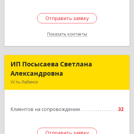
Отправить заявку
Отправить заявку
Показать контакты
Назад
ИП Посысаева Светлана
ИП Посысаева Светлана
Александровна
Александровна
Усть-Лабинск
352330, Краснодарский край, Усть-Лабинск г,
Зои Космодемьянской ул, дом № 192
Клиентов на сопровождении
32
Подробнее
Отправить заявку
Отправить заявку