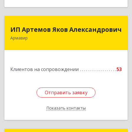
ИП Артемов Яков Александрович
ИП Артемов Яков Александрович
Армавир
Подробнее
Клиентов на сопровождении
53
Отправить заявку
Отправить заявку
Показать контакты
Назад