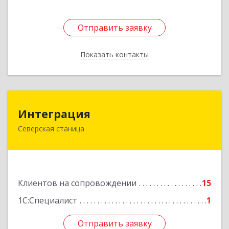
Подробнее
Отправить заявку
Отправить заявку
Показать контакты
Назад
Интеграция
Интеграция
Северская станица
353240, Краснодарский край, Северская ст-ца,
Первомайская ул, дом № 28
Подробнее
Клиентов на сопровождении
15
1С:Специалист
1
Отправить заявку
Отправить заявку