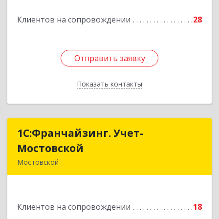
Подробнее
Клиентов на сопровождении
28
Отправить заявку
Отправить заявку
Показать контакты
Назад
1С:Франчайзинг. Учет-
1С:Франчайзинг. Учет-
Мостовской
Мостовской
Мостовской
352570, Краснодарский край, Мостовский р-н,
Мостовской пгт, Производственная ул, дом №
58, корпус 1
Клиентов на сопровождении
18