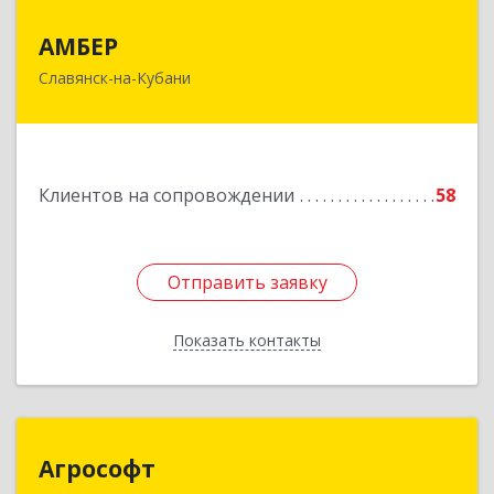
АМБЕР
АМБЕР
Славянск-на-Кубани
353562, Краснодарский край, Славянский р-н,
Славянск-на-Кубани г, Крупской ул, дом № 12
Подробнее
Клиентов на сопровождении
58
Отправить заявку
Отправить заявку
Показать контакты
Назад
Агрософт
Агрософт