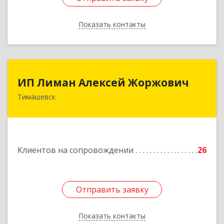
Показать контакты
Назад
ИП Лиман Алексей Жоржович
ИП Лиман Алексей Жоржович
Тимашевск
352731, Краснодарский край, Тимашевский р-н,
Комсомольский п, Мира ул, дом № 76
Подробнее
Клиентов на сопровождении
26
Отправить заявку
Отправить заявку
Показать контакты
Назад