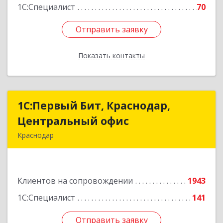
1С:Специалист
70
Отправить заявку
Отправить заявку
Показать контакты
Назад
1С:Первый Бит, Краснодар,
1С:Первый Бит, Краснодар,
Центральный офис
Центральный офис
Краснодар
350051, Краснодарский край, Краснодар г,
Монтажников ул, дом № 1/4, пом.3-12,14
Клиентов на сопровождении
1943
Подробнее
1С:Специалист
141
Отправить заявку
Отправить заявку