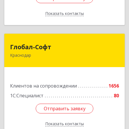
Показать контакты
Назад
Глобал-Софт
Глобал-Софт
Краснодар
350018, Краснодарский край, Краснодар г,
Сормовская ул, дом № 7
Подробнее
Клиентов на сопровождении
1656
1С:Специалист
80
Отправить заявку
Отправить заявку
Показать контакты
Назад