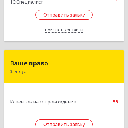
1С:Специалист
1
Отправить заявку
Отправить заявку
Показать контакты
Назад
Ваше право
Ваше право
Златоуст
456219, Челябинская обл, Златоуст г,
Молодежный кв-л, дом № 7, кв.136
Подробнее
Клиентов на сопровождении
55
Отправить заявку
Отправить заявку