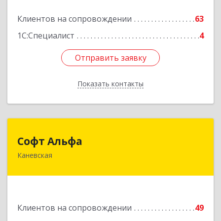
173/1
Клиентов на сопровождении
63
Подробнее
1С:Специалист
4
Отправить заявку
Отправить заявку
Показать контакты
Назад
Софт Альфа
Софт Альфа
Каневская
353730, Краснодарский край, Каневской р-н,
Каневская ст-ца, Нестеренко ул, дом № 81
Подробнее
Клиентов на сопровождении
49