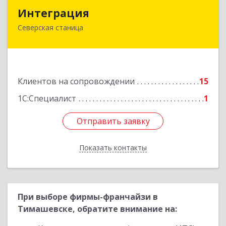
Интеграция
Интеграция
Северская станица
353240, Краснодарский край, Северская ст-ца,
Первомайская ул, дом № 28
Подробнее
Клиентов на сопровождении
15
1С:Специалист
1
Отправить заявку
Отправить заявку
Показать контакты
Назад
При выборе фирмы-франчайзи в
Тимашевске, обратите внимание на: