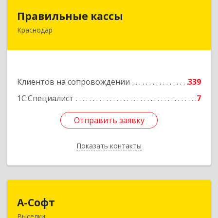
Правильные кассы
Правильные кассы
Краснодар
350075, Краснодарский край, Краснодар г, им
Стасова ул, дом № 184, оф.16
Подробнее
Клиентов на сопровождении
339
1С:Специалист
7
Отправить заявку
Отправить заявку
Показать контакты
Назад
А-Софт
А-Софт
Выселки