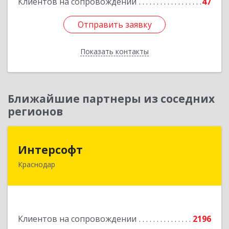
Клиентов на сопровождении
47
Отправить заявку
Отправить заявку
Показать контакты
Назад
Ближайшие партнеры из соседних
регионов
Интерсофт
Интерсофт
Краснодар
350020, Краснодарский край, Краснодар г,
Рашпилевская ул, дом № 179/1, оф.618
Подробнее
Клиентов на сопровождении
2196